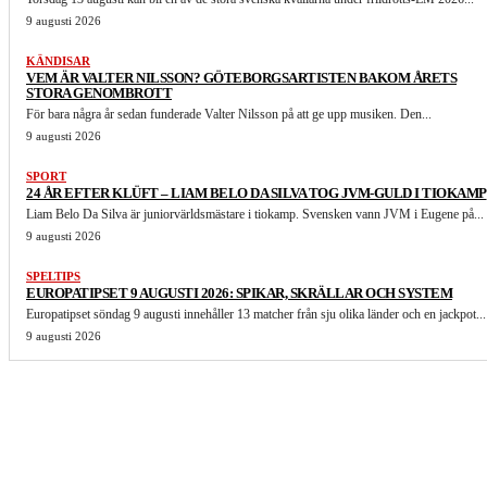
9 augusti 2026
KÄNDISAR
VEM ÄR VALTER NILSSON? GÖTEBORGSARTISTEN BAKOM ÅRETS
STORA GENOMBROTT
För bara några år sedan funderade Valter Nilsson på att ge upp musiken. Den...
9 augusti 2026
SPORT
24 ÅR EFTER KLÜFT – LIAM BELO DA SILVA TOG JVM-GULD I TIOKAMP
Liam Belo Da Silva är juniorvärldsmästare i tiokamp. Svensken vann JVM i Eugene på...
9 augusti 2026
SPELTIPS
EUROPATIPSET 9 AUGUSTI 2026: SPIKAR, SKRÄLLAR OCH SYSTEM
Europatipset söndag 9 augusti innehåller 13 matcher från sju olika länder och en jackpot...
9 augusti 2026
LIKNANDE ARTIKLAR