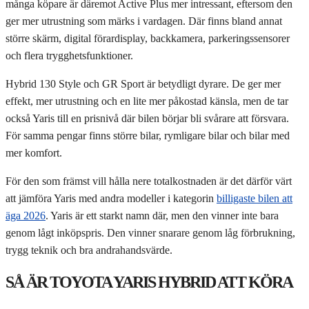
många köpare är däremot Active Plus mer intressant, eftersom den
ger mer utrustning som märks i vardagen. Där finns bland annat
större skärm, digital förardisplay, backkamera, parkeringssensorer
och flera trygghetsfunktioner.
Hybrid 130 Style och GR Sport är betydligt dyrare. De ger mer
effekt, mer utrustning och en lite mer påkostad känsla, men de tar
också Yaris till en prisnivå där bilen börjar bli svårare att försvara.
För samma pengar finns större bilar, rymligare bilar och bilar med
mer komfort.
För den som främst vill hålla nere totalkostnaden är det därför värt
att jämföra Yaris med andra modeller i kategorin
billigaste bilen att
äga 2026
. Yaris är ett starkt namn där, men den vinner inte bara
genom lågt inköpspris. Den vinner snarare genom låg förbrukning,
trygg teknik och bra andrahandsvärde.
SÅ ÄR TOYOTA YARIS HYBRID ATT KÖRA