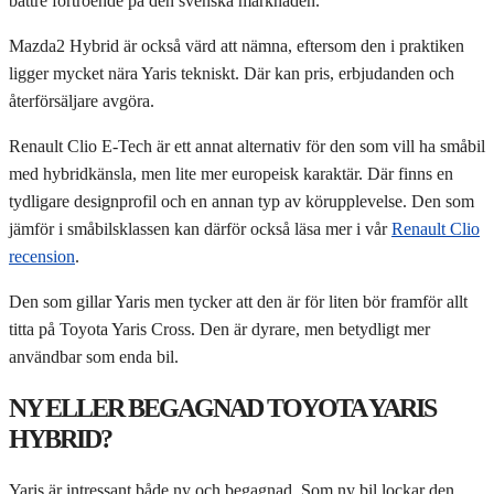
bättre förtroende på den svenska marknaden.
Mazda2 Hybrid är också värd att nämna, eftersom den i praktiken
ligger mycket nära Yaris tekniskt. Där kan pris, erbjudanden och
återförsäljare avgöra.
Renault Clio E-Tech är ett annat alternativ för den som vill ha småbil
med hybridkänsla, men lite mer europeisk karaktär. Där finns en
tydligare designprofil och en annan typ av körupplevelse. Den som
jämför i småbilsklassen kan därför också läsa mer i vår
Renault Clio
recension
.
Den som gillar Yaris men tycker att den är för liten bör framför allt
titta på Toyota Yaris Cross. Den är dyrare, men betydligt mer
användbar som enda bil.
NY ELLER BEGAGNAD TOYOTA YARIS
HYBRID?
Yaris är intressant både ny och begagnad. Som ny bil lockar den