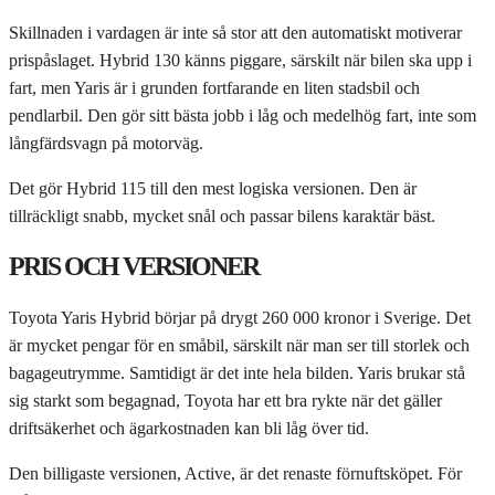
Skillnaden i vardagen är inte så stor att den automatiskt motiverar
prispåslaget. Hybrid 130 känns piggare, särskilt när bilen ska upp i
fart, men Yaris är i grunden fortfarande en liten stadsbil och
pendlarbil. Den gör sitt bästa jobb i låg och medelhög fart, inte som
långfärdsvagn på motorväg.
Det gör Hybrid 115 till den mest logiska versionen. Den är
tillräckligt snabb, mycket snål och passar bilens karaktär bäst.
PRIS OCH VERSIONER
Toyota Yaris Hybrid börjar på drygt 260 000 kronor i Sverige. Det
är mycket pengar för en småbil, särskilt när man ser till storlek och
bagageutrymme. Samtidigt är det inte hela bilden. Yaris brukar stå
sig starkt som begagnad, Toyota har ett bra rykte när det gäller
driftsäkerhet och ägarkostnaden kan bli låg över tid.
Den billigaste versionen, Active, är det renaste förnuftsköpet. För