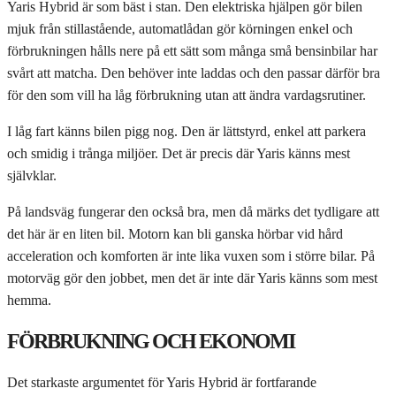
Yaris Hybrid är som bäst i stan. Den elektriska hjälpen gör bilen
mjuk från stillastående, automatlådan gör körningen enkel och
förbrukningen hålls nere på ett sätt som många små bensinbilar har
svårt att matcha. Den behöver inte laddas och den passar därför bra
för den som vill ha låg förbrukning utan att ändra vardagsrutiner.
I låg fart känns bilen pigg nog. Den är lättstyrd, enkel att parkera
och smidig i trånga miljöer. Det är precis där Yaris känns mest
självklar.
På landsväg fungerar den också bra, men då märks det tydligare att
det här är en liten bil. Motorn kan bli ganska hörbar vid hård
acceleration och komforten är inte lika vuxen som i större bilar. På
motorväg gör den jobbet, men det är inte där Yaris känns som mest
hemma.
FÖRBRUKNING OCH EKONOMI
Det starkaste argumentet för Yaris Hybrid är fortfarande