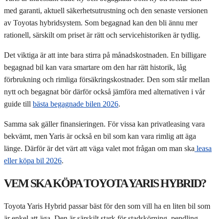
med garanti, aktuell säkerhetsutrustning och den senaste versionen
av Toyotas hybridsystem. Som begagnad kan den bli ännu mer
rationell, särskilt om priset är rätt och servicehistoriken är tydlig.
Det viktiga är att inte bara stirra på månadskostnaden. En billigare
begagnad bil kan vara smartare om den har rätt historik, låg
förbrukning och rimliga försäkringskostnader. Den som står mellan
nytt och begagnat bör därför också jämföra med alternativen i vår
guide till
bästa
begagnade
bilen 2026
.
Samma sak gäller finansieringen. För vissa kan privatleasing vara
bekvämt, men Yaris är också en bil som kan vara rimlig att äga
länge. Därför är det värt att väga valet mot frågan om man ska
leasa
eller köpa bil 2026
.
VEM SKA KÖPA TOYOTA YARIS HYBRID?
Toyota Yaris Hybrid passar bäst för den som vill ha en liten bil som
är enkel att äga. Den är särskilt stark för stadskörning, pendling,