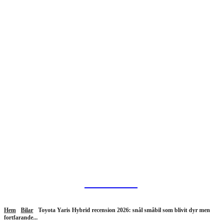
HurBra.se
Hem
Bilar
Toyota Yaris Hybrid recension 2026: snål småbil som blivit dyr men
fortfarande...