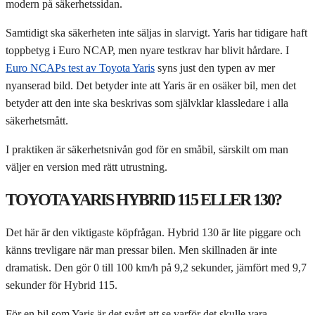
modern på säkerhetssidan.
Samtidigt ska säkerheten inte säljas in slarvigt. Yaris har tidigare haft
toppbetyg i Euro NCAP, men nyare testkrav har blivit hårdare. I
Euro NCAPs test av Toyota Yaris
syns just den typen av mer
nyanserad bild. Det betyder inte att Yaris är en osäker bil, men det
betyder att den inte ska beskrivas som självklar klassledare i alla
säkerhetsmått.
I praktiken är säkerhetsnivån god för en småbil, särskilt om man
väljer en version med rätt utrustning.
TOYOTA YARIS HYBRID 115 ELLER 130?
Det här är den viktigaste köpfrågan. Hybrid 130 är lite piggare och
känns trevligare när man pressar bilen. Men skillnaden är inte
dramatisk. Den gör 0 till 100 km/h på 9,2 sekunder, jämfört med 9,7
sekunder för Hybrid 115.
För en bil som Yaris är det svårt att se varför det skulle vara