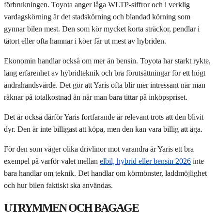
förbrukningen. Toyota anger låga WLTP-siffror och i verklig
vardagskörning är det stadskörning och blandad körning som
gynnar bilen mest. Den som kör mycket korta sträckor, pendlar i
tätort eller ofta hamnar i köer får ut mest av hybriden.
Ekonomin handlar också om mer än bensin. Toyota har starkt rykte,
lång erfarenhet av hybridteknik och bra förutsättningar för ett högt
andrahandsvärde. Det gör att Yaris ofta blir mer intressant när man
räknar på totalkostnad än när man bara tittar på inköpspriset.
Det är också därför Yaris fortfarande är relevant trots att den blivit
dyr. Den är inte billigast att köpa, men den kan vara billig att äga.
För den som väger olika drivlinor mot varandra är Yaris ett bra
exempel på varför valet mellan
elbil, hybrid eller bensin 2026
inte
bara handlar om teknik. Det handlar om körmönster, laddmöjlighet
och hur bilen faktiskt ska användas.
UTRYMMEN OCH BAGAGE