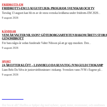
FRIIDROTTS-EM
FRIIDROTTS-EM 13 AUGUSTI 2026: PROGRAM, SVENSKAR OCH TV
Torsdag 13 augusti kan bli en av de stora svenska kvällarna under friidrotts-EM 2026...
9 augusti 2026
KÄNDISAR
VEM ÄR VALTER NILSSON? GÖTEBORGSARTISTEN BAKOM ÅRETS STORA
GENOMBROTT
För bara några år sedan funderade Valter Nilsson på att ge upp musiken. Den...
9 augusti 2026
SPORT
24 ÅR EFTER KLÜFT – LIAM BELO DA SILVA TOG JVM-GULD I TIOKAMP
Liam Belo Da Silva är juniorvärldsmästare i tiokamp. Svensken vann JVM i Eugene på...
9 augusti 2026
HurBra.se
Hur bra är allt? HurBra.se hjälper dig med nyheter, sport, tester, recensioner, och omdömen