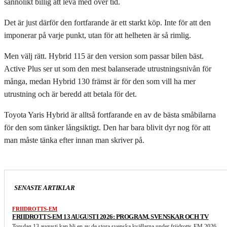
sannolikt billig att leva med över tid.
Det är just därför den fortfarande är ett starkt köp. Inte för att den
imponerar på varje punkt, utan för att helheten är så rimlig.
Men välj rätt. Hybrid 115 är den version som passar bilen bäst.
Active Plus ser ut som den mest balanserade utrustningsnivån för
många, medan Hybrid 130 främst är för den som vill ha mer
utrustning och är beredd att betala för det.
Toyota Yaris Hybrid är alltså fortfarande en av de bästa småbilarna
för den som tänker långsiktigt. Den har bara blivit dyr nog för att
man måste tänka efter innan man skriver på.
SENASTE ARTIKLAR
FRIIDROTTS-EM
FRIIDROTTS-EM 13 AUGUSTI 2026: PROGRAM, SVENSKAR OCH TV
Torsdag 13 augusti kan bli en av de stora svenska kvällarna under friidrotts-EM 2026...