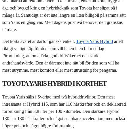
småbilarna att rekommendera. Den är snål, enkel att köra, trygg att
äga och byggd kring en hybridteknik som Toyota har slipat på i
många år. Samtidigt är det inte längre en liten billigbil på samma sätt
som Yaris en gång var. Med dagens prisnivå behöver den granskas
hårdare.
Det korta svaret är därför ganska enkelt.
Toyota Yaris Hybrid
är ett
riktigt vettigt köp för den som vill ha en liten bil med låg
förbrukning, automatlåda, god driftsäkerhet och starkt
andrahandsvärde. Den är däremot inte rätt bil för den som vill ha
mest utrymme, mest komfort eller mest utrustning för pengarna.
TOYOTA YARIS HYBRID I KORTHET
Toyota Yaris säljs i Sverige med två hybriddrivlinor. Den mest
intressanta är Hybrid 115, som har 116 hästkrafter och en deklarerad
förbrukning från 3,8 liter per 100 kilometer. Den starkare Hybrid
130 har 130 hästkrafter och något snabbare acceleration, men också
högre pris och något högre förbrukning.