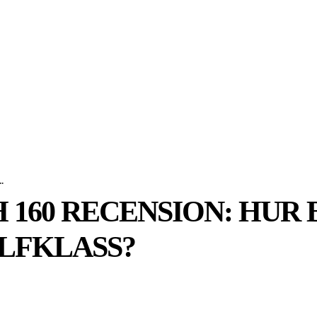
SPORT
EKONOMI
NÖJE
G
.
 160 RECENSION: HUR 
LFKLASS?