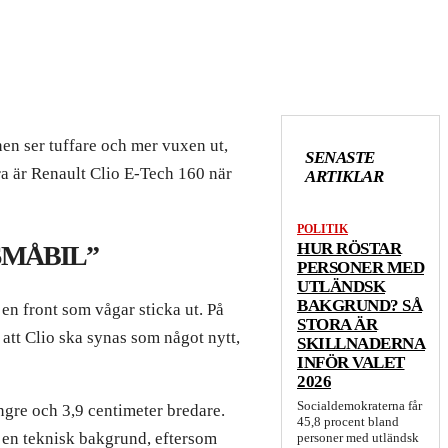
nen ser tuffare och mer vuxen ut,
SENASTE
ra är Renault Clio E-Tech 160 när
ARTIKLAR
POLITIK
HUR RÖSTAR
SMÅBIL”
PERSONER MED
UTLÄNDSK
BAKGRUND? SÅ
 en front som vågar sticka ut. På
STORA ÄR
 att Clio ska synas som något nytt,
SKILLNADERNA
INFÖR VALET
2026
Socialdemokraterna får
ngre och 3,9 centimeter bredare.
45,8 procent bland
s en teknisk bakgrund, eftersom
personer med utländsk