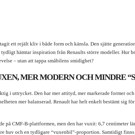
it ett rejält kliv i både form och känsla. Den sjätte generatio
 tydligt hämtar inspiration från Renaults större modeller. Hur b
evelse – utan att tappa småbilens smidighet?
VUXEN, MER MODERN OCH MINDRE “
iktig i uttrycket. Den har mer attityd, mer markerade former och
elheten mer balanserad. Renault har helt enkelt bestämt sig för
ande på CMF-B-plattformen, men den har vuxit: 6,7 centimeter lä
gre huv och en tydligare “vuxenbil”-proportion. Samtidigt finn