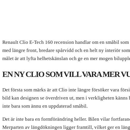
Renault Clio E-Tech 160 recension handlar om en småbil som tag
med längre front, bredare spårvidd och en helt ny interiör som
målet är att lyfta helhetskänslan och ge en mer mogen biluppl
EN NY CLIO SOM VILL VARA MER 
Det första som märks är att Clio inte längre försöker vara förs
bild kan designen se överdriven ut, men i verkligheten känns h
inte bara som ännu en uppdaterad småbil.
Det är inte bara en formförändring heller. Bilen vilar fortfar
Merparten av längdökningen ligger framtill, vilket ger en län