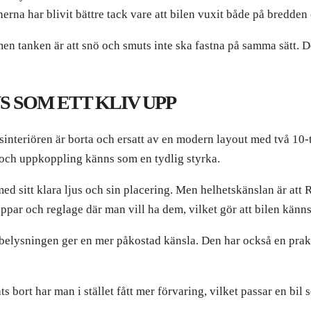
erna har blivit bättre tack vare att bilen vuxit både på bredden 
n tanken är att snö och smuts inte ska fastna på samma sätt. De
S SOM ETT KLIV UPP
lsinteriören är borta och ersatt av en modern layout med två 10
 och uppkoppling känns som en tydlig styrka.
med sitt klara ljus och sin placering. Men helhetskänslan är att
appar och reglage där man vill ha dem, vilket gör att bilen känns
elysningen ger en mer påkostad känsla. Den har också en prak
 bort har man i stället fått mer förvaring, vilket passar en bil