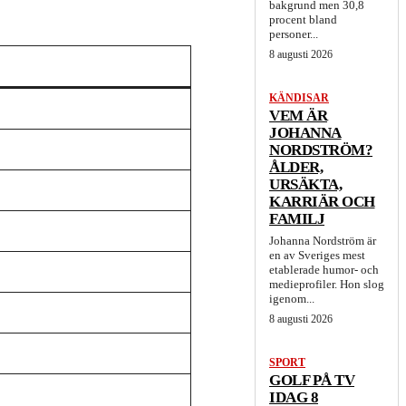
bakgrund men 30,8
procent bland
personer...
8 augusti 2026
KÄNDISAR
VEM ÄR
JOHANNA
NORDSTRÖM?
ÅLDER,
URSÄKTA,
KARRIÄR OCH
FAMILJ
Johanna Nordström är
en av Sveriges mest
etablerade humor- och
medieprofiler. Hon slog
igenom...
8 augusti 2026
SPORT
GOLF PÅ TV
IDAG 8