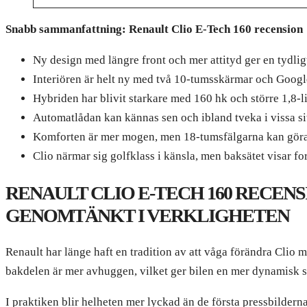
Snabb sammanfattning: Renault Clio E-Tech 160 recension
Ny design med längre front och mer attityd ger en tydlig
Interiören är helt ny med två 10-tumsskärmar och Goog
Hybriden har blivit starkare med 160 hk och större 1,8-l
Automatlådan kan kännas sen och ibland tveka i vissa si
Komforten är mer mogen, men 18-tumsfälgarna kan göra 
Clio närmar sig golfklass i känsla, men baksätet visar fo
RENAULT CLIO E-TECH 160 RECEN
GENOMTÄNKT I VERKLIGHETEN
Renault har länge haft en tradition av att våga förändra Clio m
bakdelen är mer avhuggen, vilket ger bilen en mer dynamisk si
I praktiken blir helheten mer lyckad än de första pressbilderna