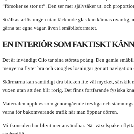
“försöker se stor ut”. Den ser mer självsäker ut, och proportion
Strålkastarlösningen utan täckande glas kan kännas ovanlig, me
gärna tar egna vägar, även i småbilsformatet.
EN INTERIÖR SOM FAKTISKT KÄNN
Det är invändigt Clio tar sina största poäng. Den gamla småbi
menyerna flyter bra och Googles lösningar gör att navigation
Skärmarna kan samtidigt dra blicken lite väl mycket, särskilt 
vuxen utan att den blir rörig. Det finns fortfarande fysiska kn
Materialen upplevs som genomgående trevliga och stämningsb
varna för bakomvarande trafik när man öppnar dörren.
Mittkonsolen har blivit mer användbar. När växelspaken flyttats
stadsmiljö.