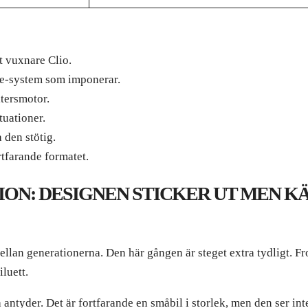
t vuxnare Clio.
le-system som imponerar.
itersmotor.
tuationer.
den stötig.
rtfarande formatet.
SION: DESIGNEN STICKER UT MEN K
ellan generationerna. Den här gången är steget extra tydligt. Fr
luett.
 antyder. Det är fortfarande en småbil i storlek, men den ser in