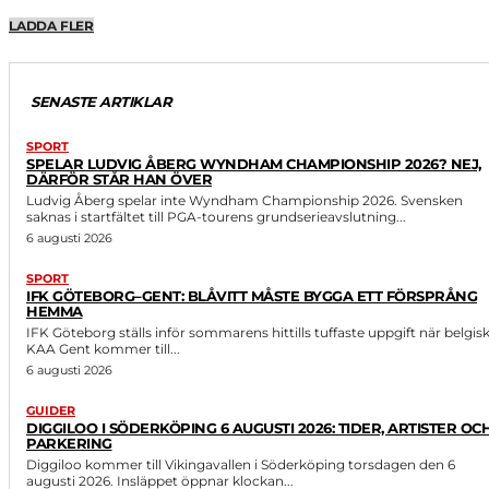
LADDA FLER
SENASTE ARTIKLAR
SPORT
SPELAR LUDVIG ÅBERG WYNDHAM CHAMPIONSHIP 2026? NEJ,
DÄRFÖR STÅR HAN ÖVER
Ludvig Åberg spelar inte Wyndham Championship 2026. Svensken
saknas i startfältet till PGA-tourens grundserieavslutning...
6 augusti 2026
SPORT
IFK GÖTEBORG–GENT: BLÅVITT MÅSTE BYGGA ETT FÖRSPRÅNG
HEMMA
IFK Göteborg ställs inför sommarens hittills tuffaste uppgift när belgis
KAA Gent kommer till...
6 augusti 2026
GUIDER
DIGGILOO I SÖDERKÖPING 6 AUGUSTI 2026: TIDER, ARTISTER OC
PARKERING
Diggiloo kommer till Vikingavallen i Söderköping torsdagen den 6
augusti 2026. Insläppet öppnar klockan...