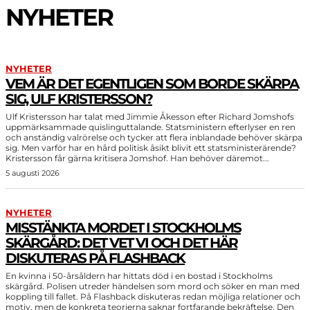
NYHETER
NYHETER
VEM ÄR DET EGENTLIGEN SOM BORDE SKÄRPA
SIG, ULF KRISTERSSON?
Ulf Kristersson har talat med Jimmie Åkesson efter Richard Jomshofs
uppmärksammade quislinguttalande. Statsministern efterlyser en ren
och anständig valrörelse och tycker att flera inblandade behöver skärpa
sig. Men varför har en hård politisk åsikt blivit ett statsministerärende?
Kristersson får gärna kritisera Jomshof. Han behöver däremot...
5 augusti 2026
NYHETER
MISSTÄNKTA MORDET I STOCKHOLMS
SKÄRGÅRD: DET VET VI OCH DET HÄR
DISKUTERAS PÅ FLASHBACK
En kvinna i 50-årsåldern har hittats död i en bostad i Stockholms
skärgård. Polisen utreder händelsen som mord och söker en man med
koppling till fallet. På Flashback diskuteras redan möjliga relationer och
motiv, men de konkreta teorierna saknar fortfarande bekräftelse. Den