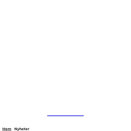
HurBra.se
Hem
Nyheter