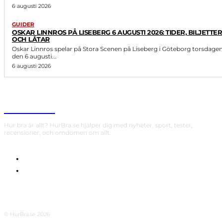
6 augusti 2026
GUIDER
OSKAR LINNROS PÅ LISEBERG 6 AUGUSTI 2026: TIDER, BILJETTER
OCH LÅTAR
Oskar Linnros spelar på Stora Scenen på Liseberg i Göteborg torsdage
den 6 augusti...
6 augusti 2026
HurBra.se
Hur bra är allt? HurBra.se hjälper dig med nyheter, sport, tester,
recensioner, och omdömen om allt.
OM OSS
INTEGRITETSPOLICY
© HurBra.se 2026