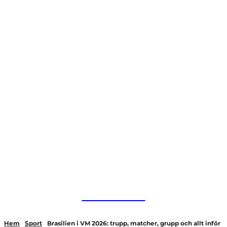
HurBra.se
Hem
Sport
Brasilien i VM 2026: trupp, matcher, grupp och allt inför