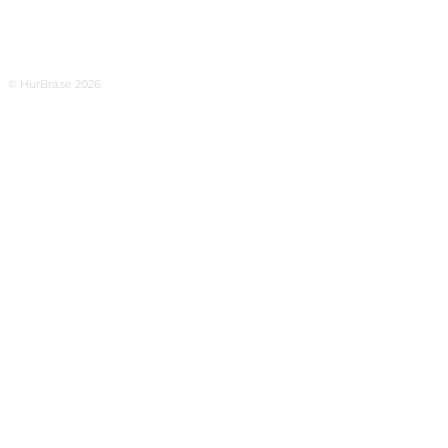
© HurBra.se 2026