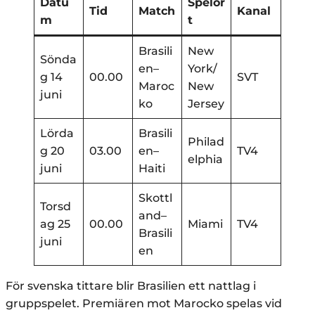
Datu
Spelor
Tid
Match
Kanal
m
t
Brasili
New
Sönda
en–
York/
g 14
00.00
SVT
Maroc
New
juni
ko
Jersey
Lörda
Brasili
Philad
g 20
03.00
en–
TV4
elphia
juni
Haiti
Skottl
Torsd
and–
ag 25
00.00
Miami
TV4
Brasili
juni
en
För svenska tittare blir Brasilien ett nattlag i
gruppspelet. Premiären mot Marocko spelas vid