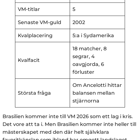
VM-titlar
5
Senaste VM-guld
2002
Kvalplacering
5:a i Sydamerika
18 matcher, 8
segrar, 4
Kvalfacit
oavgjorda, 6
förluster
Om Ancelotti hittar
Största fråga
balansen mellan
stjärnorna
Brasilien kommer inte till VM 2026 som ett lag i kris.
Det vore att ta i. Men Brasilien kommer inte heller till
mästerskapet med den där helt självklara
favoritkänslan som ibland har omgett landslaget.