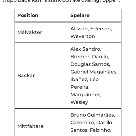
trupp både känns stark och lite ovanligt öppen.
Position
Spelare
Alisson, Ederson,
Målvakter
Weverton
Alex Sandro,
Bremer, Danilo,
Douglas Santos,
Gabriel Magalhães,
Backar
Ibañez, Léo
Pereira,
Marquinhos,
Wesley
Bruno Guimarães,
Casemiro, Danilo
Mittfältare
Santos, Fabinho,