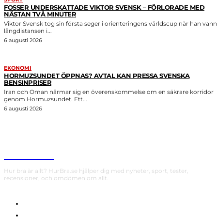
FOSSER UNDERSKATTADE VIKTOR SVENSK – FÖRLORADE MED
NÄSTAN TVÅ MINUTER
Viktor Svensk tog sin första seger i orienteringens världscup när han vann
långdistansen i...
6 augusti 2026
EKONOMI
HORMUZSUNDET ÖPPNAS? AVTAL KAN PRESSA SVENSKA
BENSINPRISER
Iran och Oman närmar sig en överenskommelse om en säkrare korridor
genom Hormuzsundet. Ett...
6 augusti 2026
HurBra.se
Hur bra är allt? HurBra.se hjälper dig med nyheter, sport, tester,
recensioner, och omdömen om allt.
OM OSS
INTEGRITETSPOLICY