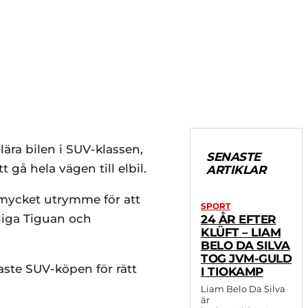
ära bilen i SUV-klassen,
SENASTE
 gå hela vägen till elbil.
ARTIKLAR
 mycket utrymme för att
SPORT
nliga Tiguan och
24 ÅR EFTER
KLÜFT – LIAM
BELO DA SILVA
TOG JVM-GULD
aste SUV-köpen för rätt
I TIOKAMP
Liam Belo Da Silva
är