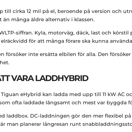
ill cirka 12 mil på el, beroende på version och utr
 än många äldre alternativ i klassen.
å WLTP-siffran. Kyla, motorväg, däck, last och körsti
 elräckvidd för att många förare ska kunna använda 
örsöker inte ersätta elbilen för alla. Den försöker
het.
ATT VARA LADDHYBRID
. Tiguan eHybrid kan ladda med upp till 11 kW AC oc
 som ofta laddade långsamt och mest var byggda 
ed laddbox. DC-laddningen gör den mer flexibel på
 där man planerar långresan runt snabbladdningsst