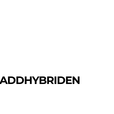
MER
MER
UIDER
 LADDHYBRIDEN