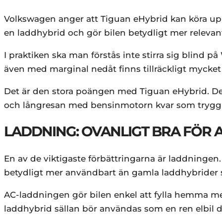
Volkswagen anger att Tiguan eHybrid kan köra upp t
en laddhybrid och gör bilen betydligt mer relevant
I praktiken ska man förstås inte stirra sig blind p
även med marginal nedåt finns tillräckligt mycket
Det är den stora poängen med Tiguan eHybrid. Den f
och långresan med bensinmotorn kvar som trygg
LADDNING: OVANLIGT BRA FÖR 
En av de viktigaste förbättringarna är laddningen
betydligt mer användbart än gamla laddhybrider
AC-laddningen gör bilen enkel att fylla hemma m
laddhybrid sällan bör användas som en ren elbil