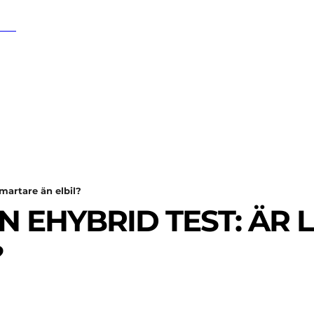
SÖK
SPORT
EKONOMI
NÖJE
G
martare än elbil?
 EHYBRID TEST: ÄR
?