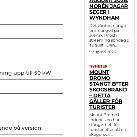
AUGUSTI 2026:
NORÉN JAGAR
SEGER I
WYNDHAM
Det väntar många
timmar golf på
svensk TV och
streaming söndag 9
augusti. Den...
9 augusti 2026
NYHETER
MOUNT
ning upp till 50 kW
BROMO
STÄNGT EFTER
SKOGSBRAND
– DETTA
GÄLLER FÖR
TURISTER
Mount Bromo i
Indonesien har
stängts helt för
oende på version
turister efter att en
skogs- och...