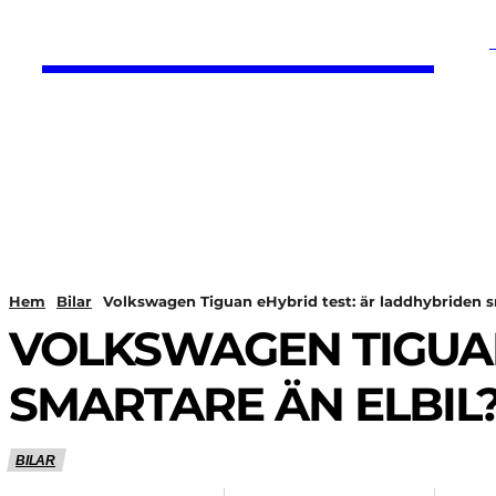
HurBra.se
HEM
NYHETER
Hem
Bilar
Volkswagen Tiguan eHybrid test: är laddhybriden s
VOLKSWAGEN TIGUAN
SMARTARE ÄN ELBIL
BILAR