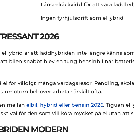
Lång elräckvidd för att vara laddhy
Ingen fyrhjulsdrift som eHybrid
TRESSANT 2026
eHybrid är att laddhybriden inte längre känns som
att bilen snabbt blev en tung bensinbil när batteri
på el för väldigt många vardagsresor. Pendling, skol
nsinmotorn behöver arbeta särskilt ofta.
sen mellan
elbil, hybrid eller bensin 2026
. Tiguan eHy
iskt val för den som vill köra mycket på el utan att
YBRIDEN MODERN