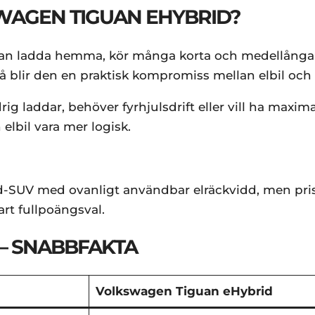
WAGEN TIGUAN EHYBRID?
kan ladda hemma, kör många korta och medellånga r
å blir den en praktisk kompromiss mellan elbil och 
ig laddar, behöver fyrhjulsdrift eller vill ha max
 elbil vara mer logisk.
-SUV med ovanligt användbar elräckvidd, men prise
art fullpoängsval.
– SNABBFAKTA
Volkswagen Tiguan eHybrid