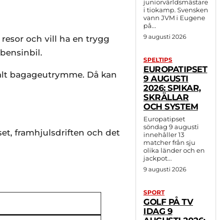
juniorvärldsmästare
i tiokamp. Svensken
vann JVM i Eugene
på...
9 augusti 2026
esor och vill ha en trygg
bensinbil.
SPELTIPS
EUROPATIPSET
imalt bagageutrymme. Då kan
9 AUGUSTI
2026: SPIKAR,
SKRÄLLAR
OCH SYSTEM
Europatipset
söndag 9 augusti
t, framhjulsdriften och det
innehåller 13
matcher från sju
olika länder och en
jackpot...
9 augusti 2026
SPORT
GOLF PÅ TV
IDAG 9