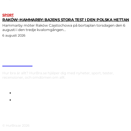
SPORT
RAKÓW–HAMMARBY: BAJENS STORA TEST I DEN POLSKA HETTAN
Hammarby möter Raków Częstochowa på bortaplan torsdagen den 6
augusti i den tredje kvalomgången...
6 augusti 2026
HurBra.se
Hur bra är allt? HurBra.se hjälper dig med nyheter, sport, tester,
recensioner, och omdömen om allt.
OM OSS
INTEGRITETSPOLICY
© HurBra.se 2026