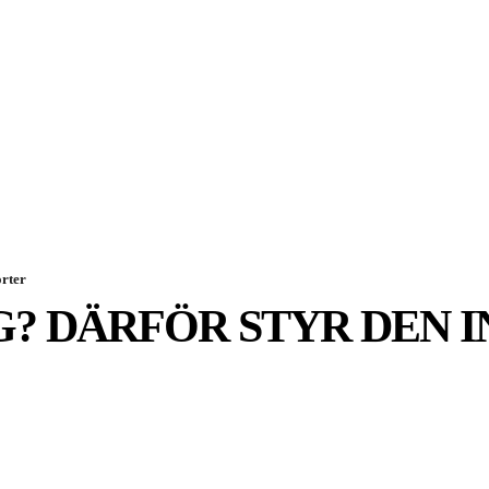
SPORT
EKONOMI
NÖJE
G
orter
? DÄRFÖR STYR DEN 