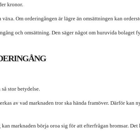
der kronor.
n växa. Om orderingången är lägre än omsättningen kan orders
ringång och omsättning. Den säger något om huruvida bolaget fy
RDERINGÅNG
 så stor betydelse.
erkas av vad marknaden tror ska hända framöver. Därför kan ny
g kan marknaden börja oroa sig för att efterfrågan bromsar. De