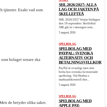
SPORT
SHL 2026/2027: ALLA
LAG OCH JAKTEN PÅ
h tjänster. Exakt vad som
SKELLEFTEÅ
SHL 2026/2027 börjar lördagen
den 19 september. Skellefteå
AIK går in i säsongen som...
5 augusti 2026
SPELBOLAG
SPELBOLAG MED
PAYPAL: SVENSKA
ALTERNATIV OCH
er som bolaget senare ska
BETALNINGSVILLKOR
PayPal är ovanligt men inte
borta hos svenska licensierade
spelbolag. Vid Hurbra:s
marknadskontroll den...
5 augusti 2026
SPELBOLAG
SPELBOLAG MED
 Men de betyder olika saker.
APPLE PAY: