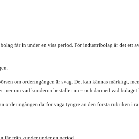
olag får in under en viss period. För industribolag är det ett av
gen.
å börsen om orderingången är svag. Det kan kännas märkligt, men
ger mer om vad kunderna beställer nu – och därmed vad bolaget k
 orderingången därför väga tyngre än den första rubriken i ra
g får från kunder under en period.