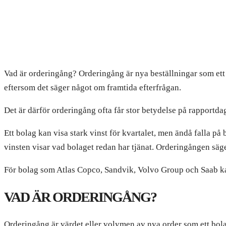
Vad är orderingång? Orderingång är nya beställningar som ett b
eftersom det säger något om framtida efterfrågan.
Det är därför orderingång ofta får stor betydelse på rapportda
Ett bolag kan visa stark vinst för kvartalet, men ändå falla p
vinsten visar vad bolaget redan har tjänat. Orderingången sä
För bolag som Atlas Copco, Sandvik, Volvo Group och Saab kan
VAD ÄR ORDERINGÅNG?
Orderingång är värdet eller volymen av nya order som ett bola