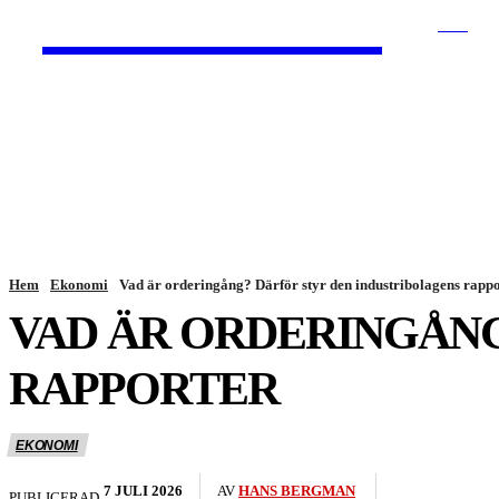
HurBra.se
SÖK
HEM
NYHETER
Hem
Ekonomi
Vad är orderingång? Därför styr den industribolagens rapp
VAD ÄR ORDERINGÅNG
RAPPORTER
EKONOMI
7 JULI 2026
AV
HANS BERGMAN
PUBLICERAD