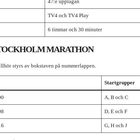
47:e upplagan
TV4 och TV4 Play
6 timmar och 30 minuter
 STOCKHOLM MARATHON
tillhör styrs av bokstaven på nummerlappen.
Startgrupper
00
A, B och C
08
D, E och F
16
G, H och J