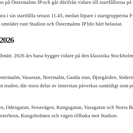
as på Östermalms IP och går därifrån vidare till startfållorna p
a i sin startfålla senast 11.45, medan löpare i startgrupperna F
om området runt Stadion och Östermalms IP blir hårt belastat.
026
llmätt. 2026 års bana bygger vidare på den klassiska Stockho
 Östermalm, Vasastan, Norrmalm, Gamla stan, Djurgården, Söde
om staden, där stora delar av innerstan påverkas samtidigt som p
gen, Odengatan, Sveavägen, Kungsgatan, Vasagatan och Norra Ba
ästerbron, Kungsholmen och vägen tillbaka mot Stadion.