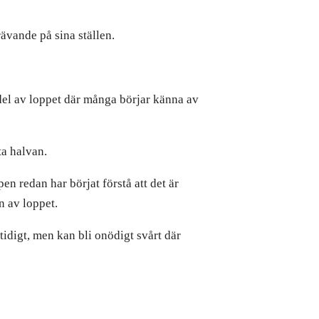
vande på sina ställen.
del av loppet där många börjar känna av
a halvan.
n redan har börjat förstå att det är
n av loppet.
tidigt, men kan bli onödigt svårt där