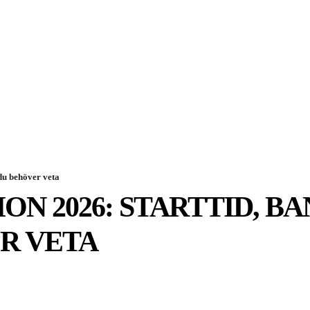
SPORT
EKONOMI
NÖJE
G
 du behöver veta
 2026: STARTTID, BAN
R VETA