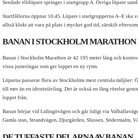
Seedade elitlöpare springer i startgrupp A. Övriga löpare saml
Startfållorna öppnar 10.45. Löpare i startgrupperna A–E ska var
alltså klokt att vara på plats i mycket god tid, särskilt efters
BANAN I STOCKHOLM MARATHON 2
Banan i Stockholm Marathon är 42 195 meter lång och kontro
vissa justeringar som ger loppet en ny rytm.
Löparna passerar flera av Stockholms mest centrala miljöer:
till mer än en idrottstävling. Det är också en lång rörelse gen
loppet från.
Banan börjar vid Lidingövägen och går tidigt via Valhallavä
Gamla stan, Strandvägen, Djurgården, Slussen, Södermalm, V
DE TUFFASTE DELARNA AV BANAN