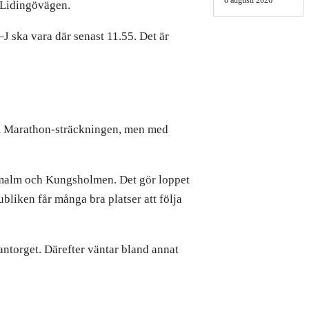
8 augusti 2026
å Lidingövägen.
–J ska vara där senast 11.55. Det är
lm Marathon-sträckningen, men med
rmalm och Kungsholmen. Det gör loppet
ubliken får många bra platser att följa
ntorget. Därefter väntar bland annat