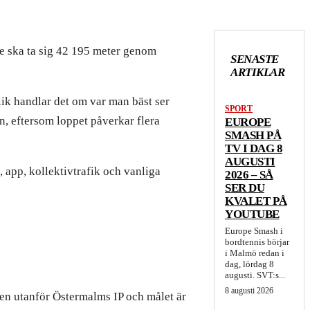
e ska ta sig 42 195 meter genom
SENASTE
ARTIKLAR
lik handlar det om var man bäst ser
SPORT
n, eftersom loppet påverkar flera
EUROPE
SMASH PÅ
TV I DAG 8
AUGUSTI
, app, kollektivtrafik och vanliga
2026 – SÅ
SER DU
KVALET PÅ
YOUTUBE
Europe Smash i
bordtennis börjar
i Malmö redan i
dag, lördag 8
augusti. SVT:s...
8 augusti 2026
ägen utanför Östermalms IP och målet är