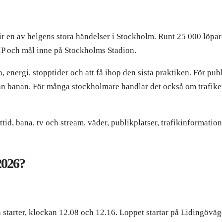
 en av helgens stora händelser i Stockholm. Runt 25 000 löpar
P och mål inne på Stockholms Stadion.
energi, stopptider och att få ihop den sista praktiken. För pub
från banan. För många stockholmare handlar det också om trafike
tid, bana, tv och stream, väder, publikplatser, trafikinformation
026?
två starter, klockan 12.08 och 12.16. Loppet startar på Lidingöv