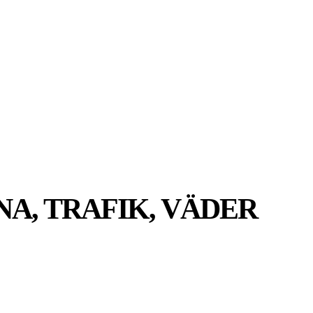
MER
MER
UIDER
A, TRAFIK, VÄDER