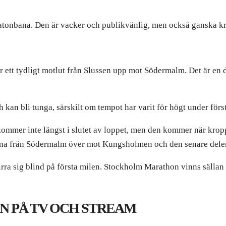
tonbana. Den är vacker och publikvänlig, men också ganska krä
ett tydligt motlut från Slussen upp mot Södermalm. Det är en 
n bli tunga, särskilt om tempot har varit för högt under först
mmer inte längst i slutet av loppet, men den kommer när kroppe
parna från Södermalm över mot Kungsholmen och den senare dele
stirra sig blind på första milen. Stockholm Marathon vinns sällan 
N PÅ TV OCH STREAM