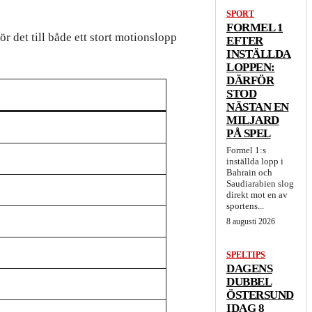
SPORT
FORMEL 1
 det till både ett stort motionslopp
EFTER
INSTÄLLDA
LOPPEN:
DÄRFÖR
STOD
NÄSTAN EN
MILJARD
PÅ SPEL
Formel 1:s
inställda lopp i
Bahrain och
Saudiarabien slog
direkt mot en av
sportens...
8 augusti 2026
SPELTIPS
DAGENS
DUBBEL
ÖSTERSUND
IDAG 8