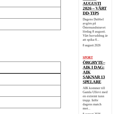
AUGUSTI
2026 – VÅRT
DD-TIPS
Dagens Dubbel
avgörs på
Östersundstravet
lördag 8 augusti.
Vårt huvuddrag är
att spika 6...
8 augusti 2026
SPORT
ÖRGRYTE–
AIK I DAG:
AIK
SAKNAR 13
SPELARE
AIK kommer till
Gamla Ullevi med
en extremt tunn
trupp. Inför
dagens match
mot...