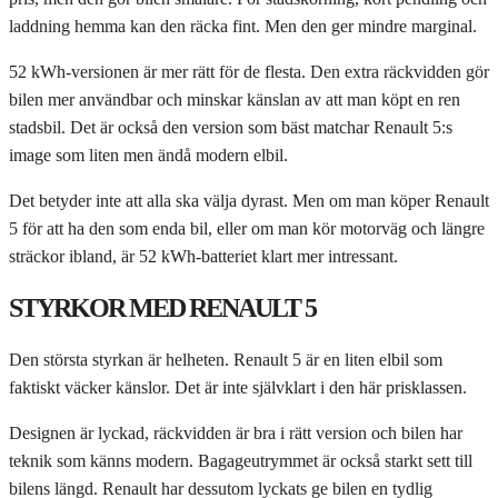
laddning hemma kan den räcka fint. Men den ger mindre marginal.
52 kWh-versionen är mer rätt för de flesta. Den extra räckvidden gör
bilen mer användbar och minskar känslan av att man köpt en ren
stadsbil. Det är också den version som bäst matchar Renault 5:s
image som liten men ändå modern elbil.
Det betyder inte att alla ska välja dyrast. Men om man köper Renault
5 för att ha den som enda bil, eller om man kör motorväg och längre
sträckor ibland, är 52 kWh-batteriet klart mer intressant.
STYRKOR MED RENAULT 5
Den största styrkan är helheten. Renault 5 är en liten elbil som
faktiskt väcker känslor. Det är inte självklart i den här prisklassen.
Designen är lyckad, räckvidden är bra i rätt version och bilen har
teknik som känns modern. Bagageutrymmet är också starkt sett till
bilens längd. Renault har dessutom lyckats ge bilen en tydlig