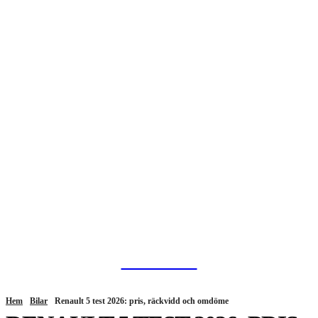
HurBra.se
Hem
Bilar
Renault 5 test 2026: pris, räckvidd och omdöme