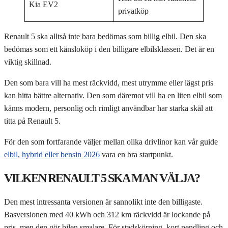
Kia EV2
privatköp
Renault 5 ska alltså inte bara bedömas som billig elbil. Den ska
bedömas som ett känsloköp i den billigare elbilsklassen. Det är en
viktig skillnad.
Den som bara vill ha mest räckvidd, mest utrymme eller lägst pris
kan hitta bättre alternativ. Den som däremot vill ha en liten elbil som
känns modern, personlig och rimligt användbar har starka skäl att
titta på Renault 5.
För den som fortfarande väljer mellan olika drivlinor kan vår guide
elbil, hybrid eller bensin 2026
vara en bra startpunkt.
VILKEN RENAULT 5 SKA MAN VÄLJA?
Den mest intressanta versionen är sannolikt inte den billigaste.
Basversionen med 40 kWh och 312 km räckvidd är lockande på
pris, men den gör bilen smalare. För stadskörning, kort pendling och