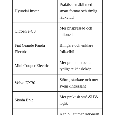
Praktisk småbil med
Hyundai Inster
smart format och rimlig
räckvidd
Mer prispressad och
Citroën ë-C3
rationell
Fiat Grande Panda
Billigare och enklare
Electric
folk-elbil
Mer premium och ännu
Mini Cooper Electric
tydligare känsloköp
Större, starkare och mer
Volvo EX30
svenskintressant
Mer praktisk små-SUV-
Skoda Epiq
logik
Kan bli ett mer rationellt