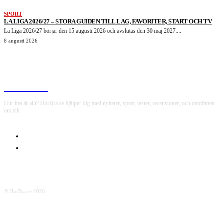
SPORT
LA LIGA 2026/27 – STORA GUIDEN TILL LAG, FAVORITER, START OCH TV
La Liga 2026/27 börjar den 15 augusti 2026 och avslutas den 30 maj 2027....
8 augusti 2026
HurBra.se
Hur bra är allt? HurBra.se hjälper dig med nyheter, sport, tester, recensioner, och omdömen
om allt.
OM OSS
INTEGRITETSPOLICY
© HurBra.se 2026