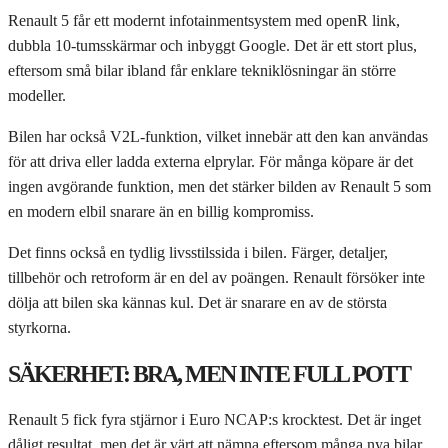
Renault 5 får ett modernt infotainmentsystem med openR link,
dubbla 10-tumsskärmar och inbyggt Google. Det är ett stort plus,
eftersom små bilar ibland får enklare tekniklösningar än större
modeller.
Bilen har också V2L-funktion, vilket innebär att den kan användas
för att driva eller ladda externa elprylar. För många köpare är det
ingen avgörande funktion, men det stärker bilden av Renault 5 som
en modern elbil snarare än en billig kompromiss.
Det finns också en tydlig livsstilssida i bilen. Färger, detaljer,
tillbehör och retroform är en del av poängen. Renault försöker inte
dölja att bilen ska kännas kul. Det är snarare en av de största
styrkorna.
SÄKERHET: BRA, MEN INTE FULL POTT
Renault 5 fick fyra stjärnor i Euro NCAP:s krocktest. Det är inget
dåligt resultat, men det är värt att nämna eftersom många nya bilar