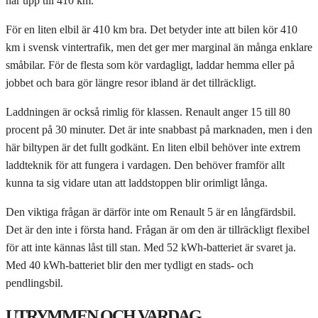
når upp till 410 km.
För en liten elbil är 410 km bra. Det betyder inte att bilen kör 410
km i svensk vintertrafik, men det ger mer marginal än många enklare
småbilar. För de flesta som kör vardagligt, laddar hemma eller på
jobbet och bara gör längre resor ibland är det tillräckligt.
Laddningen är också rimlig för klassen. Renault anger 15 till 80
procent på 30 minuter. Det är inte snabbast på marknaden, men i den
här biltypen är det fullt godkänt. En liten elbil behöver inte extrem
laddteknik för att fungera i vardagen. Den behöver framför allt
kunna ta sig vidare utan att laddstoppen blir orimligt långa.
Den viktiga frågan är därför inte om Renault 5 är en långfärdsbil.
Det är den inte i första hand. Frågan är om den är tillräckligt flexibel
för att inte kännas låst till stan. Med 52 kWh-batteriet är svaret ja.
Med 40 kWh-batteriet blir den mer tydligt en stads- och
pendlingsbil.
UTRYMMEN OCH VARDAG