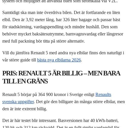
system och möjlighet att använda bilen som strömkälla via V2L.
Samtidigt ska man inte överdriva bilen. Det är fortfarande en liten
elbil. Den är 3,92 meter lång, har 326 liter bagage och passar bäst
för stadskörning, vardagspendling och mindre hushåll. Den som
behöver mycket baksätesutrymme, barnvagnsvardag eller långresor
med full packning bör titta på större alternativ.
Vill du jämföra Renault 5 med andra nya elbilar finns den naturligt i
vår större guide till
bästa nya elbilarna 2026
.
PRIS: RENAULT 5 ÄR BILLIG – MEN BARA
TILL EN GRÄNS
Renault 5 börjar på 364 900 kronor i Sverige enligt
Renaults
svenska uppgifter
. Det gör den billigare än många större elbilar, men
den är inte extremt billig.
Det är här testet blir intressant. Basversionen har 40 kWh-batteri,
120 hk och 312 km räckvidd. Det är en fullt rimlig vardagsbil för