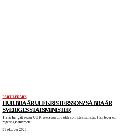
UPPTÄCK MER
PARTILEDARE
HUR BRA ÄR ULF KRISTERSSON? SÅ BRA ÄR
SVERIGES STATSMINISTER
Tre år har gått sedan Ulf Kristersson tillträdde som statsminister. Han leder ett
regeringssamarbete...
31 oktober 2025