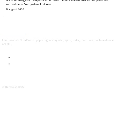
Karl-Oskardagarna i Växjö ställer in Fröken Snusks konsert efter hennes planerade
medverkan på Sverigedemokraternas...
8 augusti 2026
HurBra.se
Hur bra är allt? HurBra.se hjälper dig med nyheter, sport, tester, recensioner, och omdömen
om allt.
OM OSS
INTEGRITETSPOLICY
© HurBra.se 2026