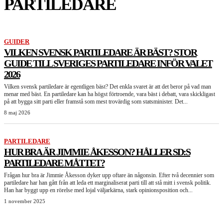
PARTILEDARE
GUIDER
VILKEN SVENSK PARTILEDARE ÄR BÄST? STOR
GUIDE TILL SVERIGES PARTILEDARE INFÖR VALET
2026
Vilken svensk partiledare är egentligen bäst? Det enkla svaret är att det beror på vad man
menar med bäst. En partiledare kan ha högst förtroende, vara bäst i debatt, vara skickligast
på att bygga sitt parti eller framstå som mest trovärdig som statsminister. Det...
8 maj 2026
PARTILEDARE
HUR BRA ÄR JIMMIE ÅKESSON? HÅLLER SD:S
PARTILEDARE MÅTTET?
Frågan hur bra är Jimmie Åkesson dyker upp oftare än någonsin. Efter två decennier som
partiledare har han gått från att leda ett marginaliserat parti till att stå mitt i svensk politik.
Han har byggt upp en rörelse med lojal väljarkärna, stark opinionsposition och...
1 november 2025