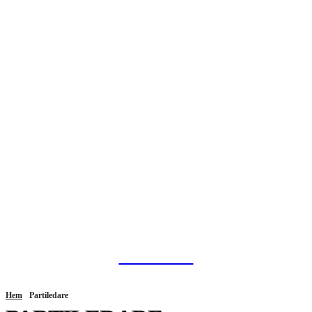
HurBra.se
Hem
Partiledare