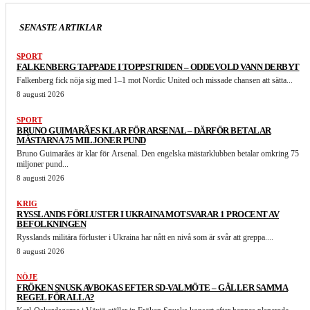
SENASTE ARTIKLAR
SPORT
FALKENBERG TAPPADE I TOPPSTRIDEN – ODDEVOLD VANN DERBYT
Falkenberg fick nöja sig med 1–1 mot Nordic United och missade chansen att sätta...
8 augusti 2026
SPORT
BRUNO GUIMARÃES KLAR FÖR ARSENAL – DÄRFÖR BETALAR
MÄSTARNA 75 MILJONER PUND
Bruno Guimarães är klar för Arsenal. Den engelska mästarklubben betalar omkring 75
miljoner pund...
8 augusti 2026
KRIG
RYSSLANDS FÖRLUSTER I UKRAINA MOTSVARAR 1 PROCENT AV
BEFOLKNINGEN
Rysslands militära förluster i Ukraina har nått en nivå som är svår att greppa....
8 augusti 2026
NÖJE
FRÖKEN SNUSK AVBOKAS EFTER SD-VALMÖTE – GÄLLER SAMMA
REGEL FÖR ALLA?