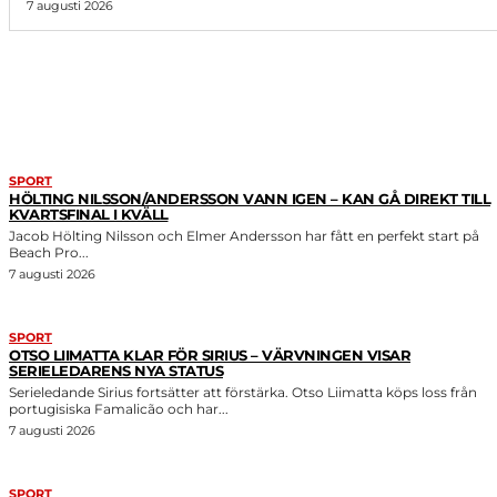
7 augusti 2026
LIKNANDE ARTIKLAR
SPORT
HÖLTING NILSSON/ANDERSSON VANN IGEN – KAN GÅ DIREKT TILL
KVARTSFINAL I KVÄLL
Jacob Hölting Nilsson och Elmer Andersson har fått en perfekt start på
Beach Pro...
7 augusti 2026
SPORT
OTSO LIIMATTA KLAR FÖR SIRIUS – VÄRVNINGEN VISAR
SERIELEDARENS NYA STATUS
Serieledande Sirius fortsätter att förstärka. Otso Liimatta köps loss från
portugisiska Famalicão och har...
7 augusti 2026
SPORT