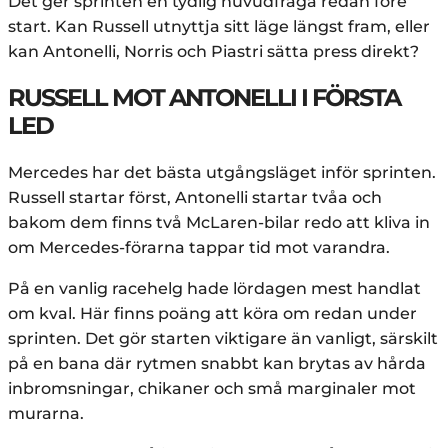
Det ger sprinten en tydlig huvudfråga redan före
start. Kan Russell utnyttja sitt läge längst fram, eller
kan Antonelli, Norris och Piastri sätta press direkt?
RUSSELL MOT ANTONELLI I FÖRSTA
LED
Mercedes har det bästa utgångsläget inför sprinten.
Russell startar först, Antonelli startar tvåa och
bakom dem finns två McLaren-bilar redo att kliva in
om Mercedes-förarna tappar tid mot varandra.
På en vanlig racehelg hade lördagen mest handlat
om kval. Här finns poäng att köra om redan under
sprinten. Det gör starten viktigare än vanligt, särskilt
på en bana där rytmen snabbt kan brytas av hårda
inbromsningar, chikaner och små marginaler mot
murarna.