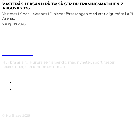
VÄSTERÅS–LEKSAND PÅ TV: SÅ SER DU TRÄNINGSMATCHEN 7
AUGUSTI 2026
Västerås IK och Leksands IF inleder försäsongen med ett tidigt möte i AB
Arena...
7 augusti 2026
HurBra.se
Hur bra är allt? HurBra.se hjälper dig med nyheter, sport, tester,
recensioner, och omdömen om allt.
OM OSS
INTEGRITETSPOLICY
© HurBra.se 2026