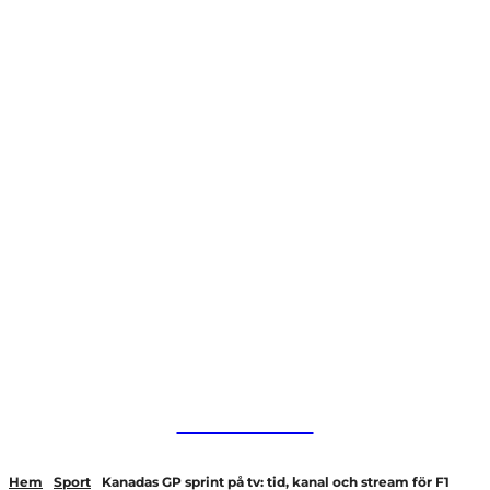
HurBra.se
Hem
Sport
Kanadas GP sprint på tv: tid, kanal och stream för F1