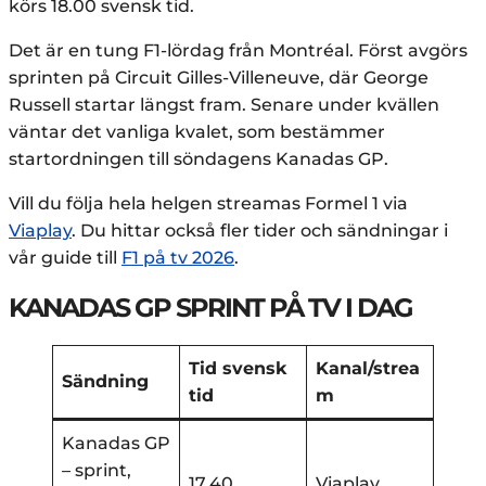
körs 18.00 svensk tid.
Det är en tung F1-lördag från Montréal. Först avgörs
sprinten på Circuit Gilles-Villeneuve, där George
Russell startar längst fram. Senare under kvällen
väntar det vanliga kvalet, som bestämmer
startordningen till söndagens Kanadas GP.
Vill du följa hela helgen streamas Formel 1 via
Vi
a
play
. Du hittar också fler tider och sändningar i
vår guide till
F1 på tv 2026
.
KANADAS GP SPRINT PÅ TV I DAG
Tid svensk
Kanal/strea
Sändning
tid
m
Kanadas GP
– sprint,
17.40
Viaplay