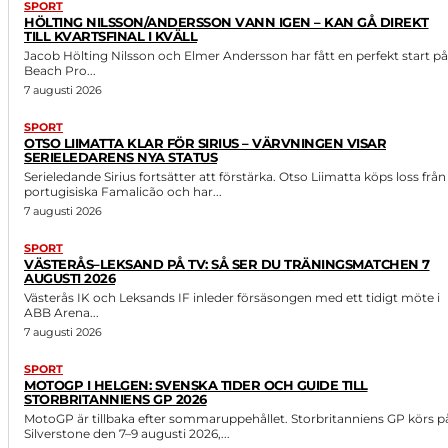
SPORT
HÖLTING NILSSON/ANDERSSON VANN IGEN – KAN GÅ DIREKT
TILL KVARTSFINAL I KVÄLL
Jacob Hölting Nilsson och Elmer Andersson har fått en perfekt start på
Beach Pro...
7 augusti 2026
SPORT
OTSO LIIMATTA KLAR FÖR SIRIUS – VÄRVNINGEN VISAR
SERIELEDARENS NYA STATUS
Serieledande Sirius fortsätter att förstärka. Otso Liimatta köps loss från
portugisiska Famalicão och har...
7 augusti 2026
SPORT
VÄSTERÅS–LEKSAND PÅ TV: SÅ SER DU TRÄNINGSMATCHEN 7
AUGUSTI 2026
Västerås IK och Leksands IF inleder försäsongen med ett tidigt möte i
ABB Arena...
7 augusti 2026
SPORT
MOTOGP I HELGEN: SVENSKA TIDER OCH GUIDE TILL
STORBRITANNIENS GP 2026
MotoGP är tillbaka efter sommaruppehållet. Storbritanniens GP körs p
Silverstone den 7–9 augusti 2026,...