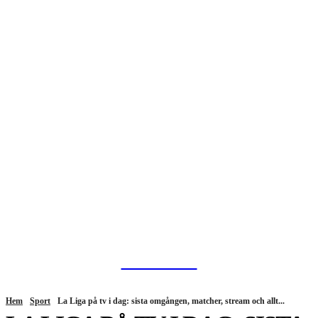
HurBra.se
Hem
Sport
La Liga på tv i dag: sista omgången, matcher, stream och allt...