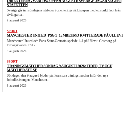
ORIENTERING VÄRLDSCUPEN 9 AUGUSTI: SVERIGE JAGAR SEGER I
STAFETTEN
Sverige går in i söndagens stafetter i orienteringsvärldscupen med ett starkt facit från
tävlingarna...
9 augusti 2026
SPORT
MANCHESTER UNITED–PSG 1–1: MBEUMO KVITTERADE PÅ ULLEVI
Manchester United och Paris Saint-Germain spelade 1–1 på Ullevi i Göteborg på
lördagskvällen. PSG...
9 augusti 2026
SPORT
TRÄNINGSMATCHER SÖNDAG 9 AUGUSTI 2026: TIDER, TV OCH
MATCHER ATT SE
Söndagen den 9 augusti bjuder på flera stora träningsmatcher inför den nya
fotbollssäsongen. Manchester...
9 augusti 2026
LIKNANDE ARTIKLAR