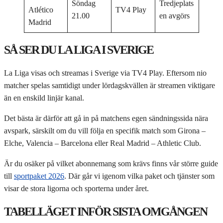
Söndag
Tredjeplats
Atlético
TV4 Play
21.00
en avgörs
Madrid
SÅ SER DU LA LIGA I SVERIGE
La Liga visas och streamas i Sverige via TV4 Play. Eftersom nio
matcher spelas samtidigt under lördagskvällen är streamen viktigare
än en enskild linjär kanal.
Det bästa är därför att gå in på matchens egen sändningssida nära
avspark, särskilt om du vill följa en specifik match som Girona –
Elche, Valencia – Barcelona eller Real Madrid – Athletic Club.
Är du osäker på vilket abonnemang som krävs finns vår större guide
till
sportpaket 2026
. Där går vi igenom vilka paket och tjänster som
visar de stora ligorna och sporterna under året.
TABELLÄGET INFÖR SISTA OMGÅNGEN