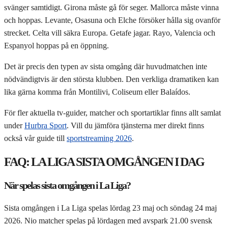
svänger samtidigt. Girona måste gå för seger. Mallorca måste vinna
och hoppas. Levante, Osasuna och Elche försöker hålla sig ovanför
strecket. Celta vill säkra Europa. Getafe jagar. Rayo, Valencia och
Espanyol hoppas på en öppning.
Det är precis den typen av sista omgång där huvudmatchen inte
nödvändigtvis är den största klubben. Den verkliga dramatiken kan
lika gärna komma från Montilivi, Coliseum eller Balaídos.
För fler aktuella tv-guider, matcher och sportartiklar finns allt samlat
under
Hurbra Sport
. Vill du jämföra tjänsterna mer direkt finns
också vår guide till
sportstreaming 2026
.
FAQ: LA LIGA SISTA OMGÅNGEN I DAG
När spelas sista omgången i La Liga?
Sista omgången i La Liga spelas lördag 23 maj och söndag 24 maj
2026. Nio matcher spelas på lördagen med avspark 21.00 svensk