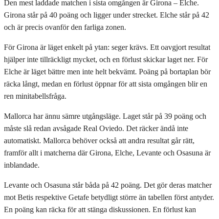
Den mest laddade matchen i sista omgången är Girona – Elche.
Girona står på 40 poäng och ligger under strecket. Elche står på 42
och är precis ovanför den farliga zonen.
För Girona är läget enkelt på ytan: seger krävs. Ett oavgjort resultat
hjälper inte tillräckligt mycket, och en förlust skickar laget ner. För
Elche är läget bättre men inte helt bekvämt. Poäng på bortaplan bör
räcka långt, medan en förlust öppnar för att sista omgången blir en
ren minitabellsfråga.
Mallorca har ännu sämre utgångsläge. Laget står på 39 poäng och
måste slå redan avsågade Real Oviedo. Det räcker ändå inte
automatiskt. Mallorca behöver också att andra resultat går rätt,
framför allt i matcherna där Girona, Elche, Levante och Osasuna är
inblandade.
Levante och Osasuna står båda på 42 poäng. Det gör deras matcher
mot Betis respektive Getafe betydligt större än tabellen först antyder.
En poäng kan räcka för att stänga diskussionen. En förlust kan