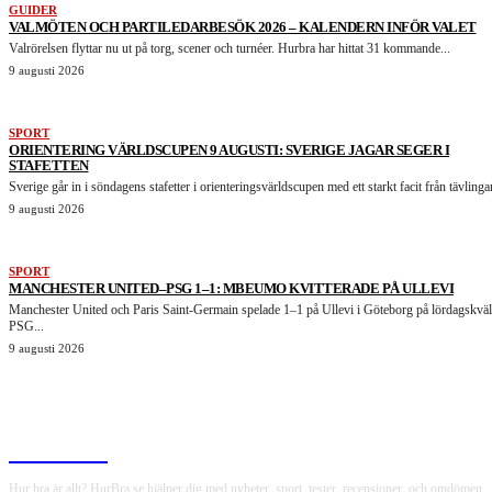
GUIDER
VALMÖTEN OCH PARTILEDARBESÖK 2026 – KALENDERN INFÖR VALET
Valrörelsen flyttar nu ut på torg, scener och turnéer. Hurbra har hittat 31 kommande...
9 augusti 2026
SPORT
ORIENTERING VÄRLDSCUPEN 9 AUGUSTI: SVERIGE JAGAR SEGER I
STAFETTEN
Sverige går in i söndagens stafetter i orienteringsvärldscupen med ett starkt facit från tävlingar
9 augusti 2026
SPORT
MANCHESTER UNITED–PSG 1–1: MBEUMO KVITTERADE PÅ ULLEVI
Manchester United och Paris Saint-Germain spelade 1–1 på Ullevi i Göteborg på lördagskväl
PSG...
9 augusti 2026
HurBra.se
Hur bra är allt? HurBra.se hjälper dig med nyheter, sport, tester, recensioner, och omdömen