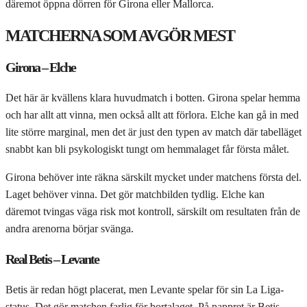
däremot öppna dörren för Girona eller Mallorca.
MATCHERNA SOM AVGÖR MEST
Girona – Elche
Det här är kvällens klara huvudmatch i botten. Girona spelar hemma
och har allt att vinna, men också allt att förlora. Elche kan gå in med
lite större marginal, men det är just den typen av match där tabelläget
snabbt kan bli psykologiskt tungt om hemmalaget får första målet.
Girona behöver inte räkna särskilt mycket under matchens första del.
Laget behöver vinna. Det gör matchbilden tydlig. Elche kan
däremot tvingas väga risk mot kontroll, särskilt om resultaten från de
andra arenorna börjar svänga.
Real Betis – Levante
Betis är redan högt placerat, men Levante spelar för sin La Liga-
status. Det gör matchen farlig för bortalaget. På pappret är Betis