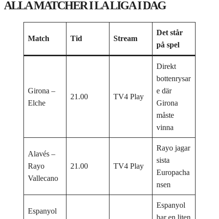
ALLA MATCHER I LA LIGA I DAG
Det står
Match
Tid
Stream
på spel
Direkt
bottenrysar
Girona –
e där
21.00
TV4 Play
Elche
Girona
måste
vinna
Rayo jagar
Alavés –
sista
Rayo
21.00
TV4 Play
Europacha
Vallecano
nsen
Espanyol
Espanyol
har en liten