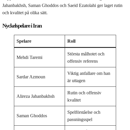
Jahanbakhsh, Saman Ghoddos och Saeid Ezatolahi ger laget rutin
och kvalitet på olika sätt.
Nyckelspelare i Iran
Spelare
Roll
Största målhotet och
Mehdi Taremi
offensiv referens
Viktig anfallare om han
Sardar Azmoun
är uttagen
Rutin och offensiv
Alireza Jahanbakhsh
kvalitet
Spelförståelse och
Saman Ghoddos
passningsspel