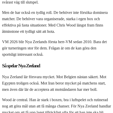
svårast väg till slutspel.
Men de har också en tydlig roll. De behöver inte försöka dominera
matcher. De behöver vara organiserade, starka i egen box och
effektiva på fasta situationer. Med Chris Wood längst fram finns
åtminstone ett tydligt sätt att hota.
VM 2026 blir Nya Zeelands första herr-VM sedan 2010. Bara det
gör turneringen stor för dem. Frågan är om de kan göra den
sportsligt intressant också.
Så spelar Nya Zeeland
Nya Zeeland lär försvara mycket. Mot Belgien nästan säkert. Mot
Egypten troligen också. Mot Iran beror mycket på matchens start,
men även där lär de acceptera att motståndaren har mer boll.
Wood är central. Han är stark i boxen, bra i luftspelet och rutinerad
nog att göra mål utan att få många chanser. För Nya Zeeland handlar
mycket om att få upp laget tillräckligt ofta för att han inte ska bli