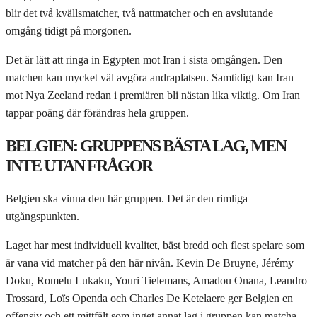
blir det två kvällsmatcher, två nattmatcher och en avslutande
omgång tidigt på morgonen.
Det är lätt att ringa in Egypten mot Iran i sista omgången. Den
matchen kan mycket väl avgöra andraplatsen. Samtidigt kan Iran
mot Nya Zeeland redan i premiären bli nästan lika viktig. Om Iran
tappar poäng där förändras hela gruppen.
BELGIEN: GRUPPENS BÄSTA LAG, MEN
INTE UTAN FRÅGOR
Belgien ska vinna den här gruppen. Det är den rimliga
utgångspunkten.
Laget har mest individuell kvalitet, bäst bredd och flest spelare som
är vana vid matcher på den här nivån. Kevin De Bruyne, Jérémy
Doku, Romelu Lukaku, Youri Tielemans, Amadou Onana, Leandro
Trossard, Loïs Openda och Charles De Ketelaere ger Belgien en
offensiv och ett mittfält som inget annat lag i gruppen kan matcha.