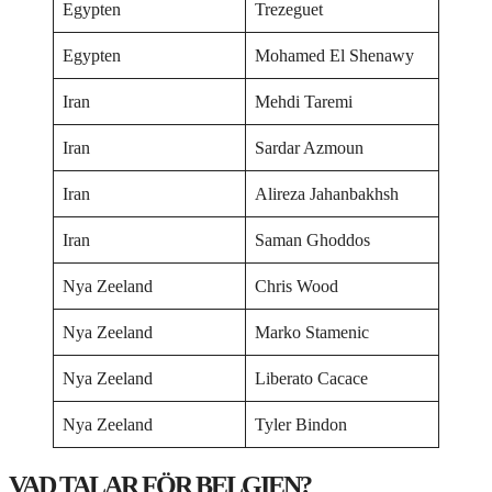
Egypten
Trezeguet
Egypten
Mohamed El Shenawy
Iran
Mehdi Taremi
Iran
Sardar Azmoun
Iran
Alireza Jahanbakhsh
Iran
Saman Ghoddos
Nya Zeeland
Chris Wood
Nya Zeeland
Marko Stamenic
Nya Zeeland
Liberato Cacace
Nya Zeeland
Tyler Bindon
VAD TALAR FÖR BELGIEN?