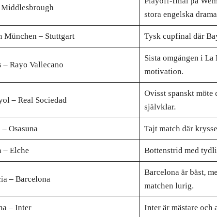
Playoff-final på We
– Middlesbrough
stora engelska drama
 München – Stuttgart
Tysk cupfinal där Bay
Sista omgången i La
 – Rayo Vallecano
motivation.
Ovisst spanskt möte 
ol – Real Sociedad
självklar.
 – Osasuna
Tajt match där krysset
 – Elche
Bottenstrid med tydli
Barcelona är bäst, m
ia – Barcelona
matchen lurig.
a – Inter
Inter är mästare och 