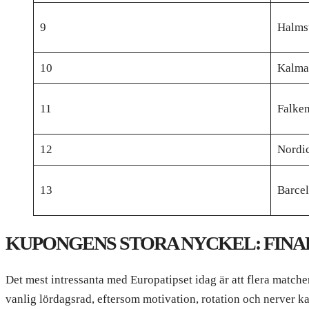
9
Halmst
10
Kalma
11
Falke
12
Nordic
13
Barce
KUPONGENS STORA NYCKEL: FIN
Det mest intressanta med Europatipset idag är att flera match
vanlig lördagsrad, eftersom motivation, rotation och nerver k