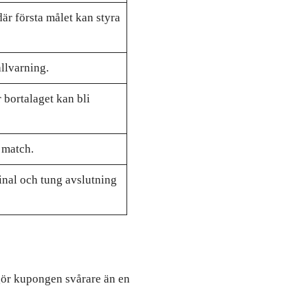
är första målet kan styra
llvarning.
 bortalaget kan bli
 match.
nal och tung avslutning
 gör kupongen svårare än en