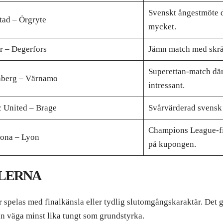
Svenskt ångestmöte d
ad – Örgryte
mycket.
r – Degerfors
Jämn match med skrä
Superettan-match där
nberg – Värnamo
intressant.
 United – Brage
Svårvärderad svensk
Champions League-fi
lona – Lyon
på kupongen.
ALERNA
er spelas med finalkänsla eller tydlig slutomgångskaraktär. Det
an väga minst lika tungt som grundstyrka.