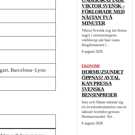
UNDERSKATTADE
VIKTOR SVENSK –
FÖRLORADE MED
NÄSTAN TVÅ
MINUTER
Viktor Svensk tog sin första
seger i orienteringens
världscup när han vann
långdistansen i...
6 augusti 2026
EKONOMI
gart, Barcelona–Lyon
HORMUZSUNDET
ÖPPNAS? AVTAL
KAN PRESSA
SVENSKA
BENSINPRISER
Iran och Oman närmar sig
en överenskommelse om en
säkrare korridor genom
Hormuzsundet. Ett...
6 augusti 2026