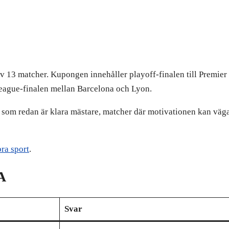
v 13 matcher. Kupongen innehåller playoff-finalen till Premier 
eague-finalen mellan Barcelona och Lyon.
g som redan är klara mästare, matcher där motivationen kan väga
ra sport
.
A
Svar