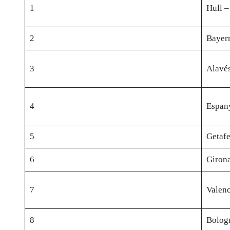
1
Hull 
2
Bayern
3
Alavés
4
Espany
5
Getafe
6
Girona
7
Valenc
8
Bologn