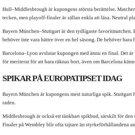
Hull–Middlesbrough är kupongens största berättelse. Matchen 
tecken, men playoff-finaler är sällan enkla att läsa. Neutral pl
Bayern München–Stuttgart är den tydligaste favoritmatchen. Ba
behöver inte vara bättre över en hel säsong. De behöver bara hi
Barcelona–Lyon avslutar kupongen med ännu en final. Det är 
för meriterat för att bara räknas bort, även om Barcelona kän
SPIKAR PÅ EUROPATIPSET IDAG
Bayern München är kupongens mest naturliga spik. Stuttgart h
raden.
Middlesbrough är också ett tänkbart spikbud, särskilt för den s
Finaler på Wembley blir ofta tajtare än styrkeförhållandena an