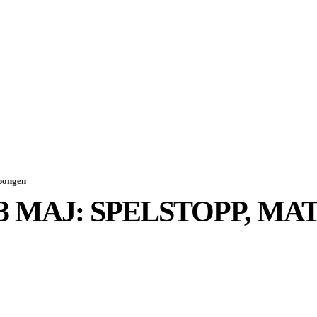
SPORT
EKONOMI
NÖJE
G
upongen
3 MAJ: SPELSTOPP, M