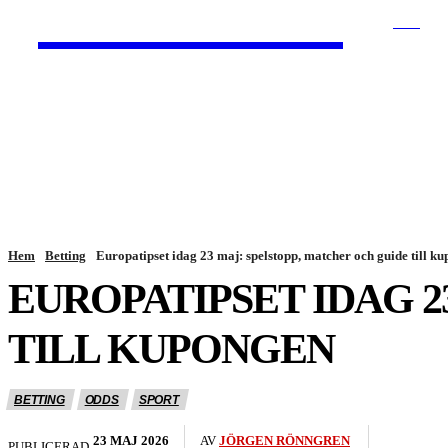
HurBra.se
SÖK
HEM
NYHETER
Hem
Betting
Europatipset idag 23 maj: spelstopp, matcher och guide till k
EUROPATIPSET IDAG 2
TILL KUPONGEN
BETTING
ODDS
SPORT
23 MAJ 2026
AV
JÖRGEN RÖNNGREN
PUBLICERAD