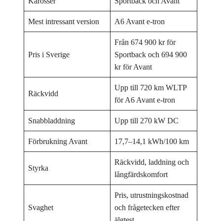
Karosser
Sportback och Avant
Mest intressant version
A6 Avant e-tron
Från 674 900 kr för
Pris i Sverige
Sportback och 694 900
kr för Avant
Upp till 720 km WLTP
Räckvidd
för A6 Avant e-tron
Snabbladdning
Upp till 270 kW DC
Förbrukning Avant
17,7–14,1 kWh/100 km
Räckvidd, laddning och
Styrka
långfärdskomfort
Pris, utrustningskostnad
Svaghet
och frågetecken efter
älgtest