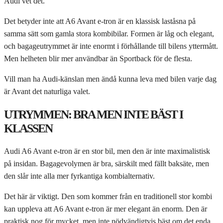
Audi vet det.
Det betyder inte att A6 Avant e-tron är en klassisk laståsna på
samma sätt som gamla stora kombibilar. Formen är låg och elegant,
och bagageutrymmet är inte enormt i förhållande till bilens yttermått.
Men helheten blir mer användbar än Sportback för de flesta.
Vill man ha Audi-känslan men ändå kunna leva med bilen varje dag
är Avant det naturliga valet.
UTRYMMEN: BRA MEN INTE BÄST I
KLASSEN
Audi A6 Avant e-tron är en stor bil, men den är inte maximalistisk
på insidan. Bagagevolymen är bra, särskilt med fällt baksäte, men
den slår inte alla mer fyrkantiga kombialternativ.
Det här är viktigt. Den som kommer från en traditionell stor kombi
kan uppleva att A6 Avant e-tron är mer elegant än enorm. Den är
praktisk nog för mycket, men inte nödvändigtvis bäst om det enda