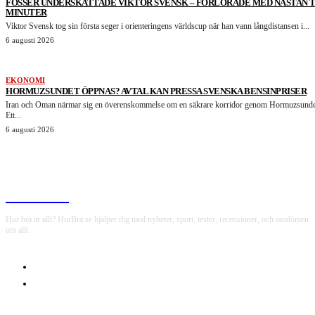
FOSSER UNDERSKATTADE VIKTOR SVENSK – FÖRLORADE MED NÄSTAN 
MINUTER
Viktor Svensk tog sin första seger i orienteringens världscup när han vann långdistansen i...
6 augusti 2026
EKONOMI
HORMUZSUNDET ÖPPNAS? AVTAL KAN PRESSA SVENSKA BENSINPRISER
Iran och Oman närmar sig en överenskommelse om en säkrare korridor genom Hormuzsunde
Ett...
6 augusti 2026
HurBra.se
Hur bra är allt? HurBra.se hjälper dig med nyheter, sport, tester, recensioner, och omdömen
om allt.
OM OSS
INTEGRITETSPOLICY