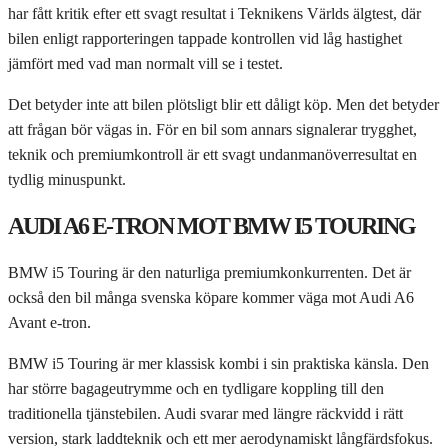
har fått kritik efter ett svagt resultat i Teknikens Världs älgtest, där
bilen enligt rapporteringen tappade kontrollen vid låg hastighet
jämfört med vad man normalt vill se i testet.
Det betyder inte att bilen plötsligt blir ett dåligt köp. Men det betyder
att frågan bör vägas in. För en bil som annars signalerar trygghet,
teknik och premiumkontroll är ett svagt undanmanöverresultat en
tydlig minuspunkt.
AUDI A6 E-TRON MOT BMW I5 TOURING
BMW i5 Touring är den naturliga premiumkonkurrenten. Det är
också den bil många svenska köpare kommer väga mot Audi A6
Avant e-tron.
BMW i5 Touring är mer klassisk kombi i sin praktiska känsla. Den
har större bagageutrymme och en tydligare koppling till den
traditionella tjänstebilen. Audi svarar med längre räckvidd i rätt
version, stark laddteknik och ett mer aerodynamiskt långfärdsfokus.