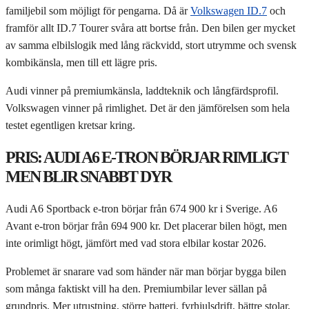
familjebil som möjligt för pengarna. Då är
Volkswagen ID.7
och
framför allt ID.7 Tourer svåra att bortse från. Den bilen ger mycket
av samma elbilslogik med lång räckvidd, stort utrymme och svensk
kombikänsla, men till ett lägre pris.
Audi vinner på premiumkänsla, laddteknik och långfärdsprofil.
Volkswagen vinner på rimlighet. Det är den jämförelsen som hela
testet egentligen kretsar kring.
PRIS: AUDI A6 E-TRON BÖRJAR RIMLIGT
MEN BLIR SNABBT DYR
Audi A6 Sportback e-tron börjar från 674 900 kr i Sverige. A6
Avant e-tron börjar från 694 900 kr. Det placerar bilen högt, men
inte orimligt högt, jämfört med vad stora elbilar kostar 2026.
Problemet är snarare vad som händer när man börjar bygga bilen
som många faktiskt vill ha den. Premiumbilar lever sällan på
grundpris. Mer utrustning, större batteri, fyrhjulsdrift, bättre stolar,