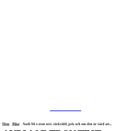
HurBra.se
Hem
Bilar
Audi A6 e-tron test: räckvidd, pris och om den är värd att...