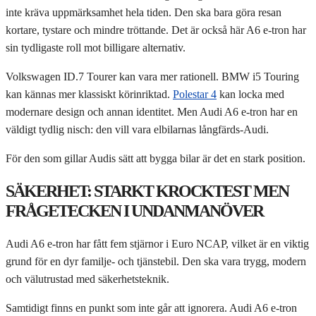
inte kräva uppmärksamhet hela tiden. Den ska bara göra resan
kortare, tystare och mindre tröttande. Det är också här A6 e-tron har
sin tydligaste roll mot billigare alternativ.
Volkswagen ID.7 Tourer kan vara mer rationell. BMW i5 Touring
kan kännas mer klassiskt körinriktad.
Polestar 4
kan locka med
modernare design och annan identitet. Men Audi A6 e-tron har en
väldigt tydlig nisch: den vill vara elbilarnas långfärds-Audi.
För den som gillar Audis sätt att bygga bilar är det en stark position.
SÄKERHET: STARKT KROCKTEST MEN
FRÅGETECKEN I UNDANMANÖVER
Audi A6 e-tron har fått fem stjärnor i Euro NCAP, vilket är en viktig
grund för en dyr familje- och tjänstebil. Den ska vara trygg, modern
och välutrustad med säkerhetsteknik.
Samtidigt finns en punkt som inte går att ignorera. Audi A6 e-tron