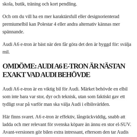
skola, butik, träning och kort pendling.
Och om du vill ha en mer karaktärsfull eller designorienterad
premiumelbil kan Polestar 4 eller andra alternativ kännas mer
spännande.
Audi A6 e-tron är bäst när den får göra det den är byggd för: svälja
mil.
OMDÖME: AUDI A6 E-TRON ÄR NÄSTAN
EXAKT VAD AUDI BEHÖVDE
Audi A6 e-tron är en viktig bil för Audi. Märket behövde en elbil
som inte bara var stor, dyr och teknisk, utan som faktiskt gav ett
tydligt svar på varför man ska välja Audi i elbilsvärlden.
Här finns svaret. A6 e-tron är effektiv, långräckviddig, snabb att
ladda och mer relevant för svenska köpare än ännu en stor el-SUV.
Avant-versionen gör bilen extra intressant, eftersom den tar Audis