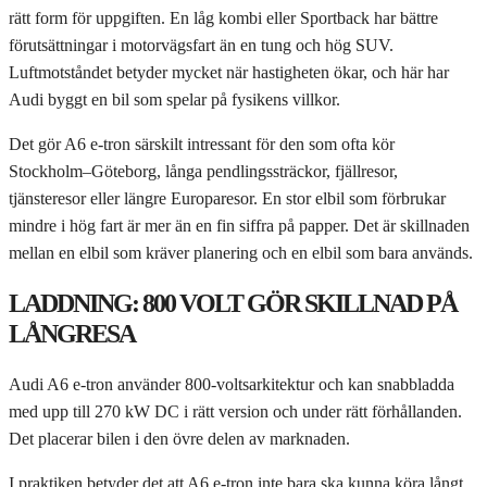
rätt form för uppgiften. En låg kombi eller Sportback har bättre
förutsättningar i motorvägsfart än en tung och hög SUV.
Luftmotståndet betyder mycket när hastigheten ökar, och här har
Audi byggt en bil som spelar på fysikens villkor.
Det gör A6 e-tron särskilt intressant för den som ofta kör
Stockholm–Göteborg, långa pendlingssträckor, fjällresor,
tjänsteresor eller längre Europaresor. En stor elbil som förbrukar
mindre i hög fart är mer än en fin siffra på papper. Det är skillnaden
mellan en elbil som kräver planering och en elbil som bara används.
LADDNING: 800 VOLT GÖR SKILLNAD PÅ
LÅNGRESA
Audi A6 e-tron använder 800-voltsarkitektur och kan snabbladda
med upp till 270 kW DC i rätt version och under rätt förhållanden.
Det placerar bilen i den övre delen av marknaden.
I praktiken betyder det att A6 e-tron inte bara ska kunna köra långt