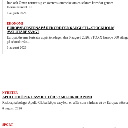
Iran och Oman närmar sig en överenskommelse om en säkrare korridor genom
Hormuzsundet. Ett...
6 augusti 2026
EKONOMI
EUROPABÖRSERNA PÅ REKORD DEN 6 AUGUSTI – STOCKHOLM
AVSLUTADE SVAGT
Europabörserna fortsatte uppåt torsdagen den 6 augusti 2026. STOXX Europe 600 stäng
på rekordnivån...
6 augusti 2026
LIKNANDE ARTIKLAR
NYHETER
APOLLO KÖPER EASYJET FÖR 5,7 MILJARDER PUND
Riskkapitalbolaget Apollo Global köper easyJet i en affär som värderar ett av Europas största.
6 augusti 2026
SPORT