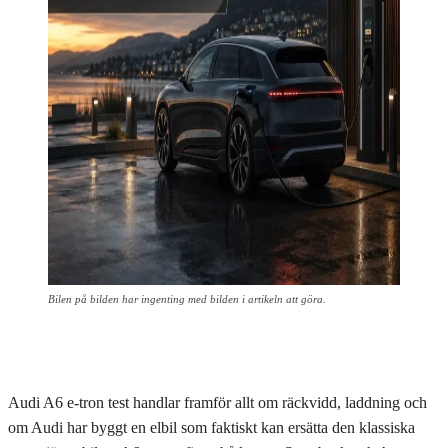
Bilen på bilden har ingenting med bilden i artikeln att göra.
Audi A6 e-tron test handlar framför allt om räckvidd, laddning och
om Audi har byggt en elbil som faktiskt kan ersätta den klassiska