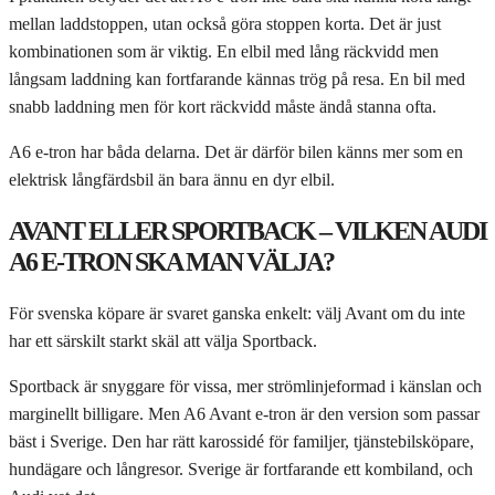
mellan laddstoppen, utan också göra stoppen korta. Det är just
kombinationen som är viktig. En elbil med lång räckvidd men
långsam laddning kan fortfarande kännas trög på resa. En bil med
snabb laddning men för kort räckvidd måste ändå stanna ofta.
A6 e-tron har båda delarna. Det är därför bilen känns mer som en
elektrisk långfärdsbil än bara ännu en dyr elbil.
AVANT ELLER SPORTBACK – VILKEN AUDI
A6 E-TRON SKA MAN VÄLJA?
För svenska köpare är svaret ganska enkelt: välj Avant om du inte
har ett särskilt starkt skäl att välja Sportback.
Sportback är snyggare för vissa, mer strömlinjeformad i känslan och
marginellt billigare. Men A6 Avant e-tron är den version som passar
bäst i Sverige. Den har rätt karossidé för familjer, tjänstebilsköpare,
hundägare och långresor. Sverige är fortfarande ett kombiland, och