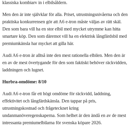
klassiska kombiarv in i elbilsåldern.
Men den är inte självklar för alla. Priset, utrustningsnivåerna och den
praktiska konkurrensen gör att A6 e-tron måste väljas av rätt skäl.
Den som bara vill ha en stor elbil med mycket utrymme kan hitta
smartare köp. Den som däremot vill ha en elektrisk långfärdsbil med
premiumkänsla har mycket att gilla här.
Audi A6 e-tron är alltså inte den mest rationella elbilen. Men den är
en av de mest övertygande för den som faktiskt behöver räckvidden,
laddningen och lugnet.
Hurbra-omdöme: 8/10
Audi A6 e-tron får ett högt omdöme för räckvidd, laddning,
effektivitet och långfärdskänsla. Den tappar på pris,
utrustningskostnad och frågetecknet kring
undanmanöveregenskaperna. Som helhet är den ändå en av de mest
intressanta premiumelbilarna för svenska köpare 2026.