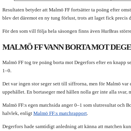
Resultaten betyder att Malmö FF fortsätter ta poäng efter oms
blev det däremot en ny tung förlust, trots att laget fick precis 
För den som vill följa hela säsongen finns även HurBras större
MALMÖ FF VANN BORTA MOT DEG
Malmö FF tog tre poäng borta mot Degerfors efter en knapp se
1–0.
Det var ingen stor seger sett till siffrorna, men för Malmö var
uppehållet. En bortaseger med hållen nolla ger inte alla svar
Malmö FF:s egen matchsida anger 0–1 som slutresultat och Bot
halvlek, enligt
Malmö FF:s matchrapport
.
Degerfors hade samtidigt anledning att känna att matchen kund