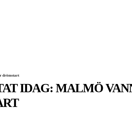
SPORT
EKONOMI
NÖJE
G
er drömstart
AT IDAG: MALMÖ VAN
ART