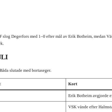
FF slog Degerfors med 1–0 efter mål av Erik Botheim, medan V
ek.
ULI
 Båda slutade med bortaseger.
t
Kort
Erik Botheim avgjorde e
VSK vände efter Halmsta