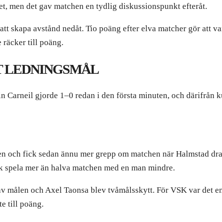
atet, men det gav matchen en tydlig diskussionspunkt efteråt.
t att skapa avstånd nedåt. Tio poäng efter elva matcher gör att
 räcker till poäng.
T LEDNINGSMÅL
n Carneil gjorde 1–0 redan i den första minuten, och därifrån 
ken och fick sedan ännu mer grepp om matchen när Halmstad drab
ck spela mer än halva matchen med en man mindre.
 av målen och Axel Taonsa blev tvåmålsskytt. För VSK var det en
e till poäng.