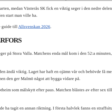
tarten, medan Västerås SK fick en viktig seger i den nedre dele
den start man ville ha.
 guide till
Allsvenskan 2026
.
ERFORS
ger på Stora Valla. Matchens enda mål kom i den 52:a minuten,
 den ändå viktig. Laget har haft en ojämn vår och behövde få med
, men den ger Malmö något att bygga vidare på.
heim som målskytt efter paus. Matchen blåstes av efter sex til
e ha tagit en annan riktning. I första halvlek fanns en straffsi