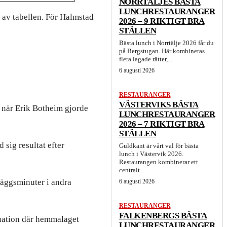
NORRTÄLJES BÄSTA
LUNCHRESTAURANGER
n av tabellen. För Halmstad
2026 – 9 RIKTIGT BRA
STÄLLEN
Bästa lunch i Norrtälje 2026 får du
på Bergstugan. Här kombineras
flera lagade rätter,...
6 augusti 2026
RESTAURANGER
VÄSTERVIKS BÄSTA
 när Erik Botheim gjorde
LUNCHRESTAURANGER
2026 – 7 RIKTIGT BRA
STÄLLEN
 sig resultat efter
Guldkant är vårt val för bästa
lunch i Västervik 2026.
Restaurangen kombinerar ett
centralt...
läggsminuter i andra
6 augusti 2026
RESTAURANGER
FALKENBERGS BÄSTA
tuation där hemmalaget
LUNCHRESTAURANGER