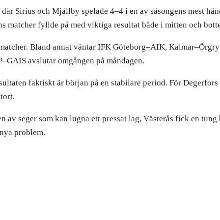
 där Sirius och Mjällby spelade 4–4 i en av säsongens mest hän
matcher fyllde på med viktiga resultat både i mitten och botte
matcher. Bland annat väntar IFK Göteborg–AIK, Kalmar–Örgry
P–GAIS avslutar omgången på måndagen.
sultaten faktiskt är början på en stabilare period. För Degerfor
tort.
en av seger som kan lugna ett pressat lag, Västerås fick en tun
 nya problem.