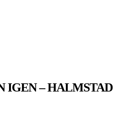
MER
MER
UIDER
N IGEN – HALMSTAD