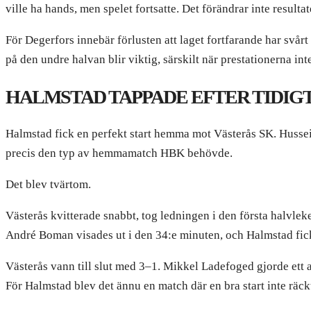
ville ha hands, men spelet fortsatte. Det förändrar inte result
För Degerfors innebär förlusten att laget fortfarande har svår
på den undre halvan blir viktig, särskilt när prestationerna inte
HALMSTAD TAPPADE EFTER TIDIG
Halmstad fick en perfekt start hemma mot Västerås SK. Hussei
precis den typ av hemmamatch HBK behövde.
Det blev tvärtom.
Västerås kvitterade snabbt, tog ledningen i den första halvle
André Boman visades ut i den 34:e minuten, och Halmstad fi
Västerås vann till slut med 3–1. Mikkel Ladefoged gjorde ett
För Halmstad blev det ännu en match där en bra start inte räckt