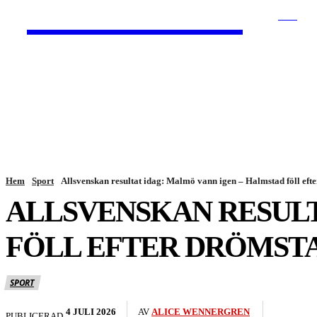
HurBra.se
SÖK
HEM
NYHETER
Hem
Sport
Allsvenskan resultat idag: Malmö vann igen – Halmstad föll eft
ALLSVENSKAN RESULT
FÖLL EFTER DRÖMST
SPORT
4 JULI 2026
AV
ALICE WENNERGREN
PUBLICERAD