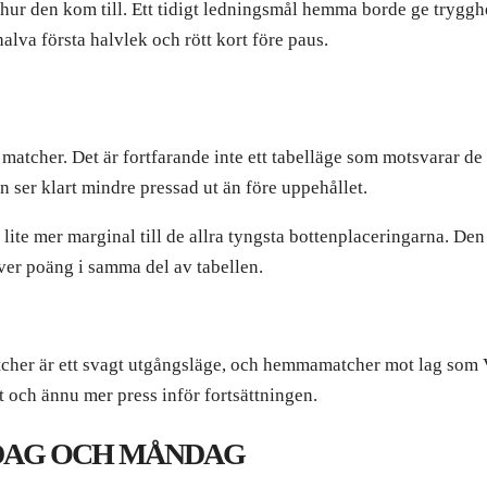
hur den kom till. Ett tidigt ledningsmål hemma borde ge trygghet
alva första halvlek och rött kort före paus.
matcher. Det är fortfarande inte ett tabelläge som motsvarar d
n ser klart mindre pressad ut än före uppehållet.
lite mer marginal till de allra tyngsta bottenplaceringarna. Den
över poäng i samma del av tabellen.
atcher är ett svagt utgångsläge, och hemmamatcher mot lag som 
t och ännu mer press inför fortsättningen.
DAG OCH MÅNDAG