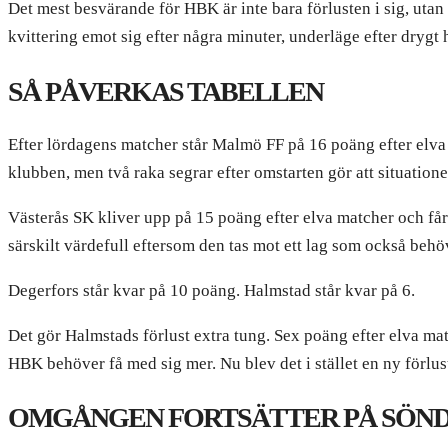
Det mest besvärande för HBK är inte bara förlusten i sig, utan 
kvittering emot sig efter några minuter, underläge efter drygt h
SÅ PÅVERKAS TABELLEN
Efter lördagens matcher står Malmö FF på 16 poäng efter elva 
klubben, men två raka segrar efter omstarten gör att situatione
Västerås SK kliver upp på 15 poäng efter elva matcher och får 
särskilt värdefull eftersom den tas mot ett lag som också beh
Degerfors står kvar på 10 poäng. Halmstad står kvar på 6.
Det gör Halmstads förlust extra tung. Sex poäng efter elva m
HBK behöver få med sig mer. Nu blev det i stället en ny förlus
OMGÅNGEN FORTSÄTTER PÅ SÖN