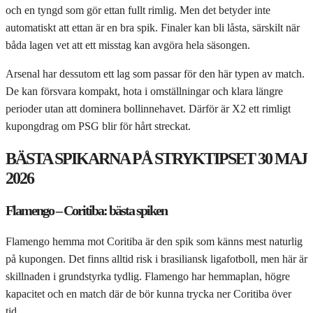
och en tyngd som gör ettan fullt rimlig. Men det betyder inte
automatiskt att ettan är en bra spik. Finaler kan bli låsta, särskilt när
båda lagen vet att ett misstag kan avgöra hela säsongen.
Arsenal har dessutom ett lag som passar för den här typen av match.
De kan försvara kompakt, hota i omställningar och klara längre
perioder utan att dominera bollinnehavet. Därför är X2 ett rimligt
kupongdrag om PSG blir för hårt streckat.
BÄSTA SPIKARNA PÅ STRYKTIPSET 30 MAJ
2026
Flamengo – Coritiba: bästa spiken
Flamengo hemma mot Coritiba är den spik som känns mest naturlig
på kupongen. Det finns alltid risk i brasiliansk ligafotboll, men här är
skillnaden i grundstyrka tydlig. Flamengo har hemmaplan, högre
kapacitet och en match där de bör kunna trycka ner Coritiba över
tid.