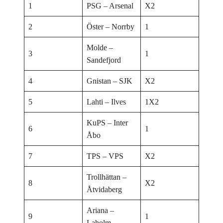
1
PSG – Arsenal
X2
2
Öster – Norrby
1
Molde –
3
1
Sandefjord
4
Gnistan – SJK
X2
5
Lahti – Ilves
1X2
KuPS – Inter
6
1
Åbo
7
TPS – VPS
X2
Trollhättan –
8
X2
Åtvidaberg
Ariana –
9
1
Laholm