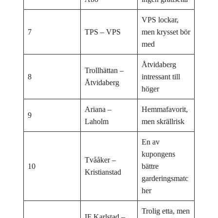
VPS lockar,
7
TPS – VPS
men krysset bör
med
Åtvidaberg
Trollhättan –
8
intressant till
Åtvidaberg
höger
Ariana –
Hemmafavorit,
9
Laholm
men skrällrisk
En av
kupongens
Tvååker –
10
bättre
Kristianstad
garderingsmatc
her
Trolig etta, men
IF Karlstad –