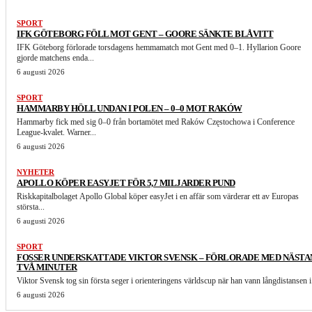
SPORT
IFK GÖTEBORG FÖLL MOT GENT – GOORE SÄNKTE BLÅVITT
IFK Göteborg förlorade torsdagens hemmamatch mot Gent med 0–1. Hyllarion Goore
gjorde matchens enda...
6 augusti 2026
SPORT
HAMMARBY HÖLL UNDAN I POLEN – 0–0 MOT RAKÓW
Hammarby fick med sig 0–0 från bortamötet med Raków Częstochowa i Conference
League-kvalet. Warner...
6 augusti 2026
NYHETER
APOLLO KÖPER EASYJET FÖR 5,7 MILJARDER PUND
Riskkapitalbolaget Apollo Global köper easyJet i en affär som värderar ett av Europas
största...
6 augusti 2026
SPORT
FOSSER UNDERSKATTADE VIKTOR SVENSK – FÖRLORADE MED NÄSTA
TVÅ MINUTER
Viktor Svensk tog sin första seger i orienteringens världscup när han vann långdistansen i.
6 augusti 2026