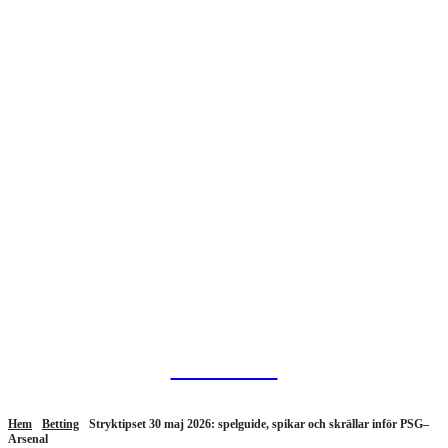
HurBra.se
Hem
Betting
Stryktipset 30 maj 2026: spelguide, spikar och skrällar inför PSG–
Arsenal