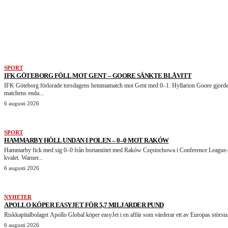
LIKNANDE ARTIKLAR
SPORT
IFK GÖTEBORG FÖLL MOT GENT – GOORE SÄNKTE BLÅVITT
IFK Göteborg förlorade torsdagens hemmamatch mot Gent med 0–1. Hyllarion Goore gjord
matchens enda...
6 augusti 2026
SPORT
HAMMARBY HÖLL UNDAN I POLEN – 0–0 MOT RAKÓW
Hammarby fick med sig 0–0 från bortamötet med Raków Częstochowa i Conference League-
kvalet. Warner...
6 augusti 2026
NYHETER
APOLLO KÖPER EASYJET FÖR 5,7 MILJARDER PUND
Riskkapitalbolaget Apollo Global köper easyJet i en affär som värderar ett av Europas största.
6 augusti 2026