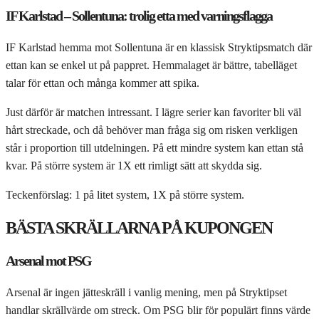
IF Karlstad – Sollentuna: trolig etta med varningsflagga
IF Karlstad hemma mot Sollentuna är en klassisk Stryktipsmatch där
ettan kan se enkel ut på pappret. Hemmalaget är bättre, tabelläget
talar för ettan och många kommer att spika.
Just därför är matchen intressant. I lägre serier kan favoriter bli väl
hårt streckade, och då behöver man fråga sig om risken verkligen
står i proportion till utdelningen. På ett mindre system kan ettan stå
kvar. På större system är 1X ett rimligt sätt att skydda sig.
Teckenförslag: 1 på litet system, 1X på större system.
BÄSTA SKRÄLLARNA PÅ KUPONGEN
Arsenal mot PSG
Arsenal är ingen jätteskräll i vanlig mening, men på Stryktipset
handlar skrällvärde om streck. Om PSG blir för populärt finns värde