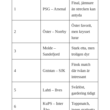
Final, jämnare
1
PSG – Arsenal
än strecken kan
antyda
Öster favorit,
2
Öster – Norrby
men krysset
lurar
Molde –
Stark etta, men
3
Sandefjord
troligen dyr
Finsk match
4
Gnistan – SJK
där tvåan är
intressant
Svårlöst,
5
Lahti – Ilves
gardering tidigt
KuPS – Inter
Toppmatch,
6
Åbo
ingen gratisetta