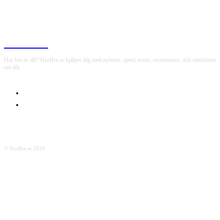
HurBra.se
Hur bra är allt? HurBra.se hjälper dig med nyheter, sport, tester, recensioner, och omdömen
om allt.
OM OSS
INTEGRITETSPOLICY
© HurBra.se 2026