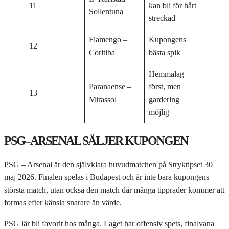
11
kan bli för hårt
Sollentuna
streckad
Flamengo –
Kupongens
12
Coritiba
bästa spik
Hemmalag
Paranaense –
först, men
13
Mirassol
gardering
möjlig
PSG–ARSENAL SÄLJER KUPONGEN
PSG – Arsenal är den självklara huvudmatchen på Stryktipset 30
maj 2026. Finalen spelas i Budapest och är inte bara kupongens
största match, utan också den match där många tipprader kommer att
formas efter känsla snarare än värde.
PSG lär bli favorit hos många. Laget har offensiv spets, finalvana