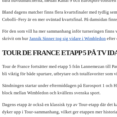
bara huvudmatcherna, medan Kanal 9 och Eurosport-fönstren gö
Bland dagens matcher finns flera kvartsfinaler med tydlig sem
Cobolli–Fery är en mer oväntad kvartsfinal. På damsidan fi
För den som vill ha mer sammanhang inför turneringen finns vå
skrivit om hur
Jannik Sinner tog sig vidare i Wimbledon
efter 
TOUR DE FRANCE ETAPP 5 PÅ TV ID
Tour de France fortsätter med etapp 5 från Lannemezan till Pa
bli viktig för både spurtare, utbrytare och totalfavoriter som v
Sändningen startar under eftermiddagen på Eurosport 1 och HB
block mellan Wimbledon och kvällens svenska sport.
Dagens etapp är också en klassisk typ av Tour-etapp där det k
dyker upp i Tour-sammanhang, vilket ger etappen mer historia 