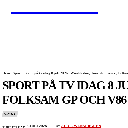
HurBra.se
SÖK
HEM
NYHETER
Hem
Sport
Sport på tv idag 8 juli 2026: Wimbledon, Tour de France, Folksa
SPORT PÅ TV IDAG 8 J
FOLKSAM GP OCH V86
SPORT
8 JULI 2026
AV
ALICE WENNERGREN
PUBLICERAD