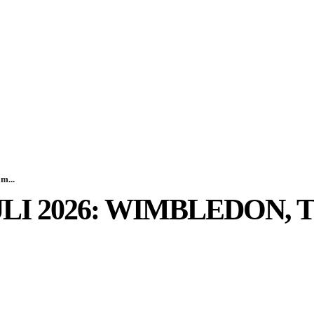
SPORT
EKONOMI
NÖJE
G
m...
ULI 2026: WIMBLEDON,