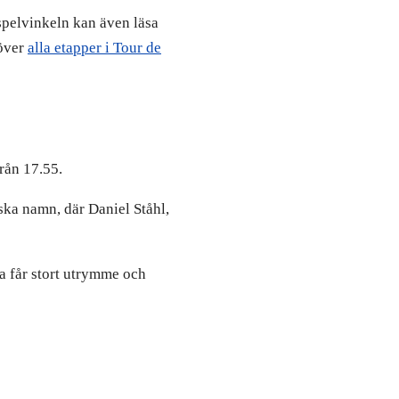
spelvinkeln kan även läsa
över
alla etapper i Tour de
rån 17.55.
nska namn, där Daniel Ståhl,
va får stort utrymme och