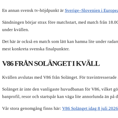
En annan svensk tv-höjdpunkt är
Sverige–Slovenien i Europea
Sändningen börjar strax före matchstart, med match från 18.00. 
under kvällen.
Det här är också en match som lätt kan hamna lite under radar
mest konkreta svenska finalpunkter.
V86 FRÅN SOLÄNGET I KVÄLL
Kvällen avslutas med V86 från Solänget. För travintresserade
Solänget är inte den vanligaste huvudbanan för V86, vilket gö
banprofil, resor och startspår kan väga lite annorlunda än på
Vår stora genomgång finns här:
V86 Solänget idag 8 juli 2026