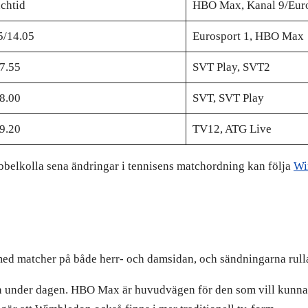
nchtid
HBO Max, Kanal 9/Eur
5/14.05
Eurosport 1, HBO Max
7.55
SVT Play, SVT2
8.00
SVT, SVT Play
9.20
TV12, ATG Live
ubbelkolla sena ändringar i tennisens matchordning kan följa
Wi
med matcher på både herr- och damsidan, och sändningarna rulla
gen under dagen. HBO Max är huvudvägen för den som vill kunna 