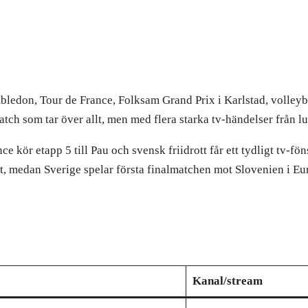
mbledon, Tour de France, Folksam Grand Prix i Karlstad, volley
ch som tar över allt, men med flera starka tv-händelser från lun
e kör etapp 5 till Pau och svensk friidrott får ett tydligt tv-f
t, medan Sverige spelar första finalmatchen mot Slovenien i Eu
Kanal/stream