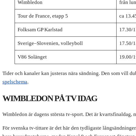
Wimbledon
från lu
Tour de France, etapp 5
ca 13.4
Folksam GP Karlstad
17.30/1
Sverige–Slovenien, volleyboll
17.50/1
V86 Solänget
19.00/1
Tider och kanaler kan justeras nära sändning. Den som vill d
spelschema
.
WIMBLEDON PÅ TV IDAG
Wimbledon är dagens största tv-sport. Det är kvartsfinaldag, 
För svenska tv-tittare är det här den tydligaste långsändnin