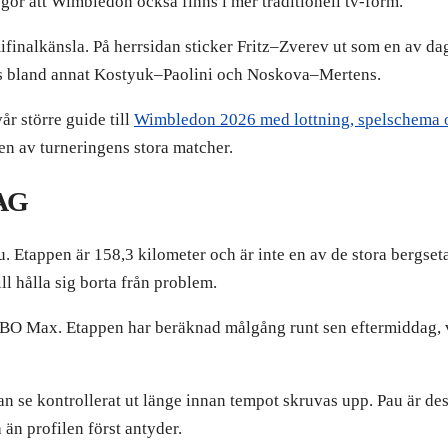
r att Wimbledon också finns i mer traditionell tv-form.
ifinalkänsla. På herrsidan sticker Fritz–Zverev ut som en av d
nns bland annat Kostyuk–Paolini och Noskova–Mertens.
r större guide till
Wimbledon 2026 med lottning, spelschema o
en av turneringens stora matcher.
AG
u. Etappen är 158,3 kilometer och är inte en av de stora bergs
ill hålla sig borta från problem.
O Max. Etappen har beräknad målgång runt sen eftermiddag, vilk
an se kontrollerat ut länge innan tempot skruvas upp. Pau är de
än profilen först antyder.