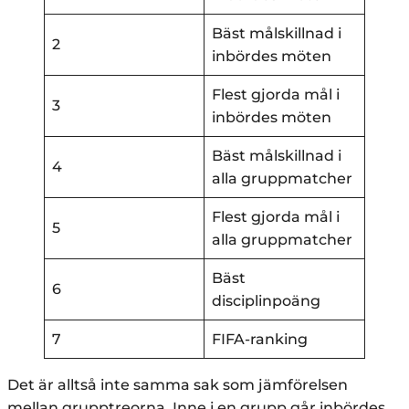
Bäst målskillnad i
2
inbördes möten
Flest gjorda mål i
3
inbördes möten
Bäst målskillnad i
4
alla gruppmatcher
Flest gjorda mål i
5
alla gruppmatcher
Bäst
6
disciplinpoäng
7
FIFA-ranking
Det är alltså inte samma sak som jämförelsen
mellan grupptreorna. Inne i en grupp går inbördes