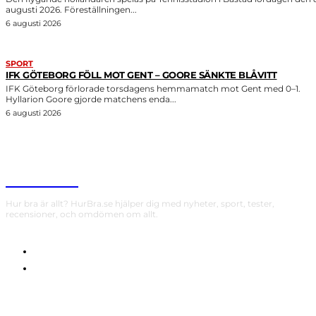
augusti 2026. Föreställningen...
6 augusti 2026
SPORT
IFK GÖTEBORG FÖLL MOT GENT – GOORE SÄNKTE BLÅVITT
IFK Göteborg förlorade torsdagens hemmamatch mot Gent med 0–1.
Hyllarion Goore gjorde matchens enda...
6 augusti 2026
HurBra.se
Hur bra är allt? HurBra.se hjälper dig med nyheter, sport, tester,
recensioner, och omdömen om allt.
OM OSS
INTEGRITETSPOLICY