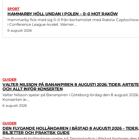
SPORT
HAMMARBY HÖLL UNDAN I POLEN – 0–0 MOT RAKÓW
Hammarby fick med sig 0–0 från bortamötet med Raków Częstochow
i Conference League-kvalet. Warner...
6 augusti 2026
LIKNANDE ARTIKLAR
GUIDER
VALTER NILSSON PÅ BANANPIREN 8 AUGUSTI 2026: TIDER, ARTIST
OCH ALLT INFÖR KONSERTEN
Valter Nilsson spelar på Bananpiren i Göteborg lördag den 8 augusti 2026.
Konserten är...
6 augusti 2026
GUIDER
DEN FLYGANDE HOLLÄNDAREN I BÅSTAD 8 AUGUSTI 2026 – TIDER,
BILJETTER OCH PRAKTISK GUIDE
Den flygande holländaren spelas på Tennisstadion i Båstad lördagen den 