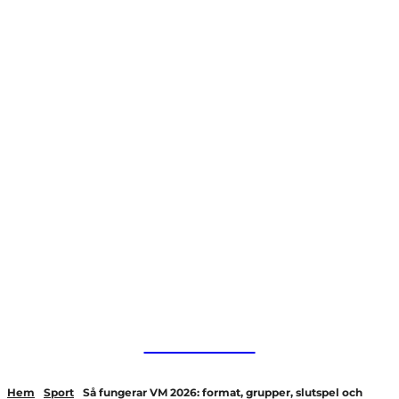
HurBra.se
Hem
Sport
Så fungerar VM 2026: format, grupper, slutspel och