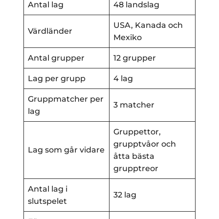
Antal lag
48 landslag
USA, Kanada och
Värdländer
Mexiko
Antal grupper
12 grupper
Lag per grupp
4 lag
Gruppmatcher per
3 matcher
lag
Gruppettor,
grupptvåor och
Lag som går vidare
åtta bästa
grupptreor
Antal lag i
32 lag
slutspelet