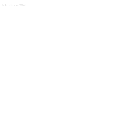
© HurBra.se 2026