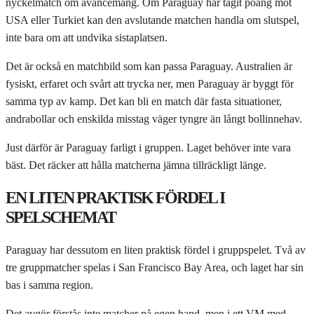
nyckelmatch om avancemang. Om Paraguay har tagit poäng mot
USA eller Turkiet kan den avslutande matchen handla om slutspel,
inte bara om att undvika sistaplatsen.
Det är också en matchbild som kan passa Paraguay. Australien är
fysiskt, erfaret och svårt att trycka ner, men Paraguay är byggt för
samma typ av kamp. Det kan bli en match där fasta situationer,
andrabollar och enskilda misstag väger tyngre än långt bollinnehav.
Just därför är Paraguay farligt i gruppen. Laget behöver inte vara
bäst. Det räcker att hålla matcherna jämna tillräckligt länge.
EN LITEN PRAKTISK FÖRDEL I
SPELSCHEMAT
Paraguay har dessutom en liten praktisk fördel i gruppspelet. Två av
tre gruppmatcher spelas i San Francisco Bay Area, och laget har sin
bas i samma region.
Det avgör förstås inte matcher på egen hand, men i ett VM med