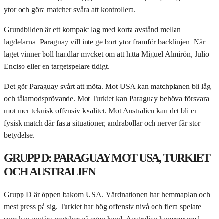
ytor och göra matcher svåra att kontrollera.
Grundbilden är ett kompakt lag med korta avstånd mellan
lagdelarna. Paraguay vill inte ge bort ytor framför backlinjen. När
laget vinner boll handlar mycket om att hitta Miguel Almirón, Julio
Enciso eller en targetspelare tidigt.
Det gör Paraguay svårt att möta. Mot USA kan matchplanen bli låg
och tålamodsprövande. Mot Turkiet kan Paraguay behöva försvara
mot mer teknisk offensiv kvalitet. Mot Australien kan det bli en
fysisk match där fasta situationer, andrabollar och nerver får stor
betydelse.
GRUPP D: PARAGUAY MOT USA, TURKIET
OCH AUSTRALIEN
Grupp D är öppen bakom USA. Värdnationen har hemmaplan och
mest press på sig. Turkiet har hög offensiv nivå och flera spelare
som kan avgöra matcher på egen hand. Australien kommer med