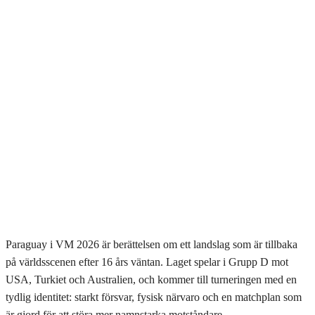
Paraguay i VM 2026 är berättelsen om ett landslag som är tillbaka
på världsscenen efter 16 års väntan. Laget spelar i Grupp D mot
USA, Turkiet och Australien, och kommer till turneringen med en
tydlig identitet: starkt försvar, fysisk närvaro och en matchplan som
är gjord för att störa mer namnstarka motståndare.