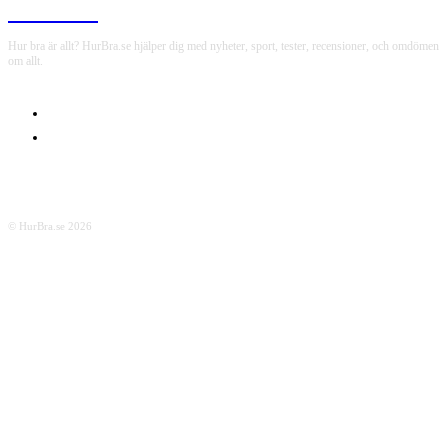
HurBra.se
Hur bra är allt? HurBra.se hjälper dig med nyheter, sport, tester, recensioner, och omdömen
om allt.
OM OSS
INTEGRITETSPOLICY
© HurBra.se 2026