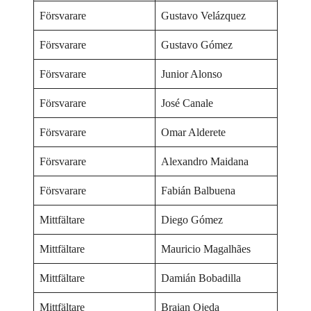
Försvarare
Gustavo Velázquez
Försvarare
Gustavo Gómez
Försvarare
Junior Alonso
Försvarare
José Canale
Försvarare
Omar Alderete
Försvarare
Alexandro Maidana
Försvarare
Fabián Balbuena
Mittfältare
Diego Gómez
Mittfältare
Mauricio Magalhães
Mittfältare
Damián Bobadilla
Mittfältare
Braian Ojeda