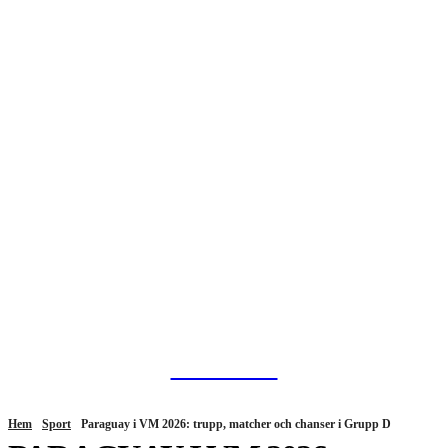
HurBra.se
Hem
Sport
Paraguay i VM 2026: trupp, matcher och chanser i Grupp D