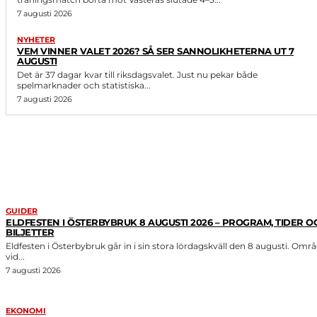
7 augusti 2026
NYHETER
VEM VINNER VALET 2026? SÅ SER SANNOLIKHETERNA UT 7
AUGUSTI
Det är 37 dagar kvar till riksdagsvalet. Just nu pekar både
spelmarknader och statistiska...
7 augusti 2026
LIKNANDE ARTIKLAR
GUIDER
ELDFESTEN I ÖSTERBYBRUK 8 AUGUSTI 2026 – PROGRAM, TIDER O
BILJETTER
Eldfesten i Österbybruk går in i sin stora lördagskväll den 8 augusti. Omr
vid...
7 augusti 2026
EKONOMI