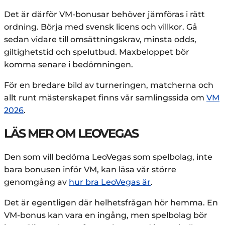
Det är därför VM-bonusar behöver jämföras i rätt
ordning. Börja med svensk licens och villkor. Gå
sedan vidare till omsättningskrav, minsta odds,
giltighetstid och spelutbud. Maxbeloppet bör
komma senare i bedömningen.
För en bredare bild av turneringen, matcherna och
allt runt mästerskapet finns vår samlingssida om
VM
2026
.
LÄS MER OM LEOVEGAS
Den som vill bedöma LeoVegas som spelbolag, inte
bara bonusen inför VM, kan läsa vår större
genomgång av
hur bra LeoVegas är
.
Det är egentligen där helhetsfrågan hör hemma. En
VM-bonus kan vara en ingång, men spelbolag bör