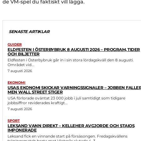
de VM-spel du faktiskt vill lägga.
SENASTE ARTIKLAR
GUIDER
ELDFESTEN I ÖSTERBYBRUK 8 AUGUSTI 2026 – PROGRAM, TIDER
OCH BILJETTER
Eldfesten i Österbybruk går in i sin stora lördagskväll den 8 augusti.
Området vid...
7 augusti 2026
EKONOMI
USA:S EKONOMI SKICKAR VARNINGSSIGNALER – JOBBEN FALLE
MEN WALL STREET STIGER
USA förlorade oväntat 23 000 jobb i juli samtidigt som tidigare
jobbsiffror reviderades kraftigt...
7 augusti 2026
SPORT
LEKSAND VANN DIREKT – KELLEHER AVGJORDE OCH STAIOS
IMPONERADE
Leksand fick en vinnande start på försäsongen. Fredagskvällens
träningsmatch borta mot Västerås slutade 4–3...