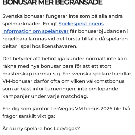
BONUSAR MER BEGRÄNSADE
Svenska bonusar fungerar inte som på alla andra
spelmarknader. Enligt
Spelinspektionens
information om spelansvar
får bonuserbjudanden i
regel bara lämnas vid det första tillfälle då spelaren
deltar i spel hos licenshavaren.
Det betyder att befintliga kunder normalt inte kan
räkna med nya bonusar bara för att ett stort
mästerskap närmar sig. För svenska spelare handlar
VM-bonusar därför ofta om vilken välkomstbonus
som är bäst inför turneringen, inte om löpande
kampanjer under varje matchdag.
För dig som jämför LeoVegas VM bonus 2026 blir två
frågor särskilt viktiga:
Är du ny spelare hos LeoVegas?