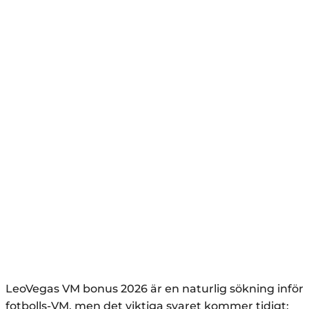
LeoVegas VM bonus 2026 är en naturlig sökning inför
fotbolls-VM, men det viktiga svaret kommer tidigt: