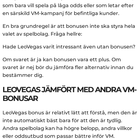
som bara vill spela på låga odds eller som letar efter
en särskild VM-kampanj för befintliga kunder.
En bra grundregel är att bonusen inte ska styra hela
valet av spelbolag. Fråga hellre:
Hade LeoVegas varit intressant även utan bonusen?
Om svaret är ja kan bonusen vara ett plus. Om
svaret är nej bör du jämföra fler alternativ innan du
bestämmer dig.
LEOVEGAS JÄMFÖRT MED ANDRA VM-
BONUSAR
LeoVegas bonus är relativt lätt att förstå, men den är
inte automatiskt bäst bara för att den är tydlig.
Andra spelbolag kan ha högre belopp, andra villkor
eller oddsutbud som passar bättre inför VM.