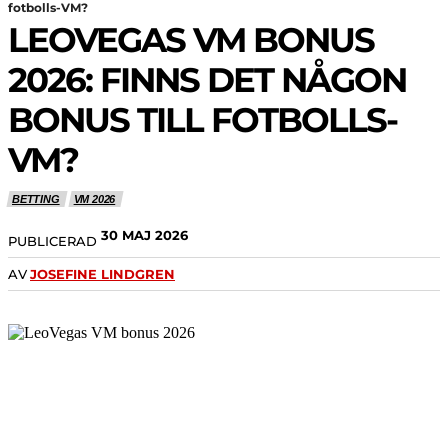
fotbolls-VM?
LEOVEGAS VM BONUS
2026: FINNS DET NÅGON
BONUS TILL FOTBOLLS-
VM?
BETTING
VM 2026
30 MAJ 2026
PUBLICERAD
AV
JOSEFINE LINDGREN