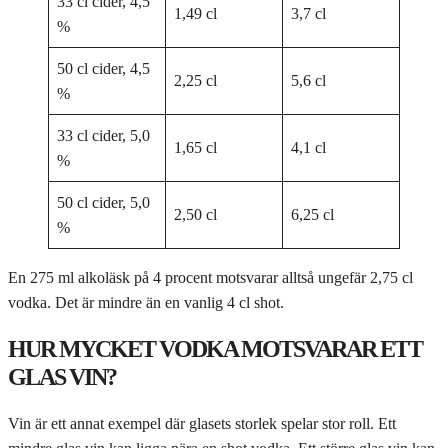
33 cl cider, 4,5
1,49 cl
3,7 cl
%
50 cl cider, 4,5
2,25 cl
5,6 cl
%
33 cl cider, 5,0
1,65 cl
4,1 cl
%
50 cl cider, 5,0
2,50 cl
6,25 cl
%
En 275 ml alkoläsk på 4 procent motsvarar alltså ungefär 2,75 cl
vodka. Det är mindre än en vanlig 4 cl shot.
HUR MYCKET VODKA MOTSVARAR ETT
GLAS VIN?
Vin är ett annat exempel där glasets storlek spelar stor roll. Ett