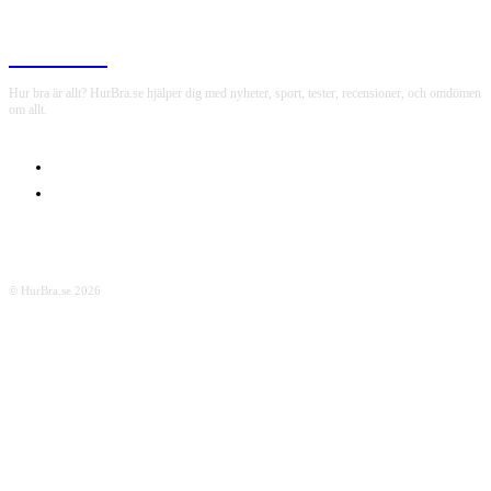
HurBra.se
Hur bra är allt? HurBra.se hjälper dig med nyheter, sport, tester, recensioner, och omdömen
om allt.
OM OSS
INTEGRITETSPOLICY
© HurBra.se 2026