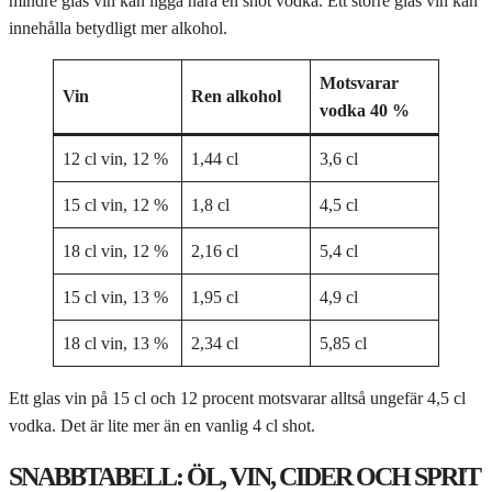
mindre glas vin kan ligga nära en shot vodka. Ett större glas vin kan
innehålla betydligt mer alkohol.
Motsvarar
Vin
Ren alkohol
vodka 40 %
12 cl vin, 12 %
1,44 cl
3,6 cl
15 cl vin, 12 %
1,8 cl
4,5 cl
18 cl vin, 12 %
2,16 cl
5,4 cl
15 cl vin, 13 %
1,95 cl
4,9 cl
18 cl vin, 13 %
2,34 cl
5,85 cl
Ett glas vin på 15 cl och 12 procent motsvarar alltså ungefär 4,5 cl
vodka. Det är lite mer än en vanlig 4 cl shot.
SNABBTABELL: ÖL, VIN, CIDER OCH SPRIT