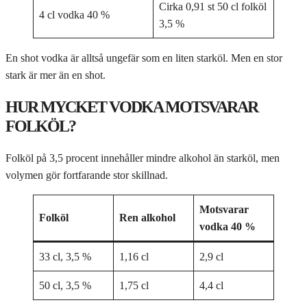
Cirka 0,91 st 50 cl folköl
4 cl vodka 40 %
3,5 %
En shot vodka är alltså ungefär som en liten starköl. Men en stor
stark är mer än en shot.
HUR MYCKET VODKA MOTSVARAR
FOLKÖL?
Folköl på 3,5 procent innehåller mindre alkohol än starköl, men
volymen gör fortfarande stor skillnad.
Motsvarar
Folköl
Ren alkohol
vodka 40 %
33 cl, 3,5 %
1,16 cl
2,9 cl
50 cl, 3,5 %
1,75 cl
4,4 cl