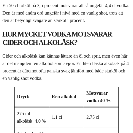
En 50 cl folköl på 3,5 procent motsvarar alltså ungefär 4,4 cl vodka.
Den är med andra ord ungefär i nivå med en vanlig shot, trots att
den är betydligt svagare än starköl i procent.
HUR MYCKET VODKA MOTSVARAR
CIDER OCH ALKOLÄSK?
Cider och alkoläsk kan kännas lättare än öl och sprit, men även här
är det mängden ren alkohol som avgör. En liten flaska alkoläsk på 4
procent är däremot ofta ganska svag jämfört med både starköl och
en vanlig shot vodka.
Motsvarar
Dryck
Ren alkohol
vodka 40 %
275 ml
1,1 cl
2,75 cl
alkoläsk, 4,0 %