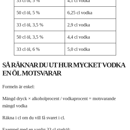
33 cl öl, 5 %
4,1 cl vodka
50 cl öl, 5 %
6,25 cl vodka
33 cl öl, 3,5 %
2,9 cl vodka
50 cl öl, 3,5 %
4,4 cl vodka
33 cl öl, 6 %
5,0 cl vodka
SÅ RÄKNAR DU UT HUR MYCKET VODKA
EN ÖL MOTSVARAR
Formeln är enkel:
Mängd dryck × alkoholprocent / vodkaprocent = motsvarande
mängd vodka
Räkna i cl om du vill få svaret i cl.
Exempel med en vanlig 33 cl starköl: