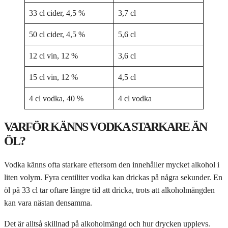
33 cl cider, 4,5 %
3,7 cl
50 cl cider, 4,5 %
5,6 cl
12 cl vin, 12 %
3,6 cl
15 cl vin, 12 %
4,5 cl
4 cl vodka, 40 %
4 cl vodka
VARFÖR KÄNNS VODKA STARKARE ÄN
ÖL?
Vodka känns ofta starkare eftersom den innehåller mycket alkohol i
liten volym. Fyra centiliter vodka kan drickas på några sekunder. En
öl på 33 cl tar oftare längre tid att dricka, trots att alkoholmängden
kan vara nästan densamma.
Det är alltså skillnad på alkoholmängd och hur drycken upplevs.