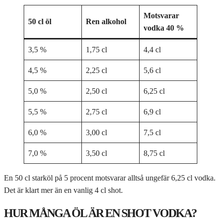
Motsvarar
50 cl öl
Ren alkohol
vodka 40 %
3,5 %
1,75 cl
4,4 cl
4,5 %
2,25 cl
5,6 cl
5,0 %
2,50 cl
6,25 cl
5,5 %
2,75 cl
6,9 cl
6,0 %
3,00 cl
7,5 cl
7,0 %
3,50 cl
8,75 cl
En 50 cl starköl på 5 procent motsvarar alltså ungefär 6,25 cl vodka.
Det är klart mer än en vanlig 4 cl shot.
HUR MÅNGA ÖL ÄR EN SHOT VODKA?