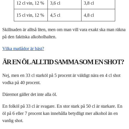
12 cl vin, 12 %
3,6 cl
3,8 cl
15 cl vin, 12 %
4,5 cl
4,8 cl
Skillnaden är alltså liten, men om man vill vara exakt ska man räkna
på den faktiska alkoholhalten.
Vilka matlådor är bäst?
ÄR EN ÖL ALLTID SAMMA SOM EN SHOT?
Nej, men en 33 cl starköl på 5 procent är väldigt nära en 4 cl shot
vodka på 40 procent.
Däremot gäller det inte alla öl.
En folköl på 33 cl är svagare. En stor stark på 50 cl är starkare. En
öl på 6 eller 7 procent kan innehålla betydligt mer alkohol än en
vanlig shot.