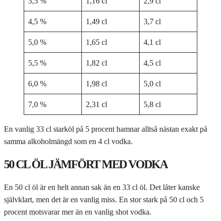
3,5 %
1,16 cl
2,9 cl
4,5 %
1,49 cl
3,7 cl
5,0 %
1,65 cl
4,1 cl
5,5 %
1,82 cl
4,5 cl
6,0 %
1,98 cl
5,0 cl
7,0 %
2,31 cl
5,8 cl
En vanlig 33 cl starköl på 5 procent hamnar alltså nästan exakt på
samma alkoholmängd som en 4 cl vodka.
50 CL ÖL JÄMFÖRT MED VODKA
En 50 cl öl är en helt annan sak än en 33 cl öl. Det låter kanske
självklart, men det är en vanlig miss. En stor stark på 50 cl och 5
procent motsvarar mer än en vanlig shot vodka.