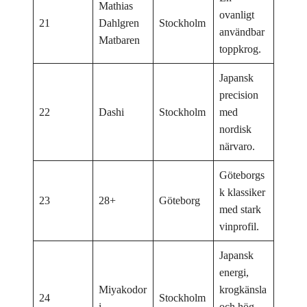
Mathias
ovanligt
21
Dahlgren
Stockholm
användbar
Matbaren
toppkrog.
Japansk
precision
22
Dashi
Stockholm
med
nordisk
närvaro.
Göteborgs
k klassiker
23
28+
Göteborg
med stark
vinprofil.
Japansk
energi,
Miyakodor
krogkänsla
24
Stockholm
i
och hög