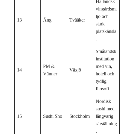
Halländsk
vingårdsmi
ljö och
13
Äng
Tvååker
stark
platskänsla
.
Småländsk
institution
PM &
med vin,
14
Växjö
Vänner
hotell och
tydlig
filosofi.
Nordisk
sushi med
15
Sushi Sho
Stockholm
långvarig
särställning
.