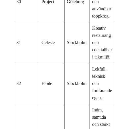
30
Project
Göteborg
och
användbar
toppkrog.
Kreativ
restaurang
31
Celeste
Stockholm
och
cocktailbar
i takmiljö.
Lekfull,
teknisk
32
Etoile
Stockholm
och
fortfarande
egen.
Intim,
samtida
och starkt