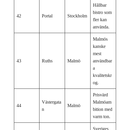
Hållbar
bistro som
42
Portal
Stockholm
fler kan
använda.
Malmös
kanske
mest
43
Ruths
Malmö
användbar
a
kvalitetskr
og.
Prisvärd
Västergata
Malmöam
44
Malmö
n
bition med
varm ton.
Sveriges