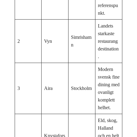
referenspu
nkt.
Landets
starkaste
Simrisham
2
Vyn
restaurang
n
destination
.
Modern
svensk fine
dining med
3
Aira
Stockholm
ovanligt
komplett
helhet.
Eld, skog,
Halland
Knystafors
och en helt