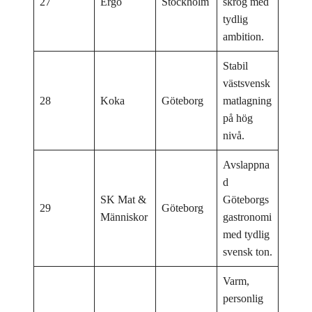
27
Ergo
Stockholm
skrog med
tydlig
ambition.
Stabil
västsvensk
28
Koka
Göteborg
matlagning
på hög
nivå.
Avslappna
d
SK Mat &
Göteborgs
29
Göteborg
Människor
gastronomi
med tydlig
svensk ton.
Varm,
personlig