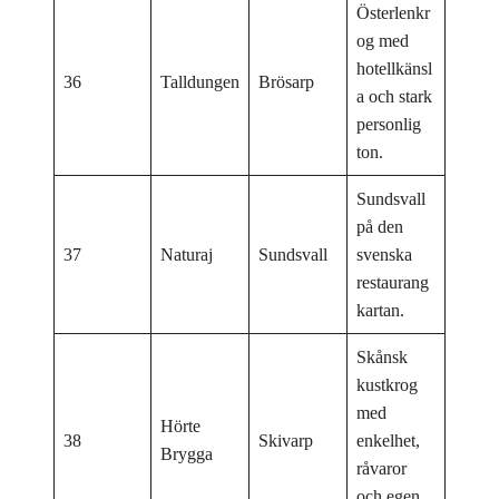
Österlenkr
og med
hotellkänsl
36
Talldungen
Brösarp
a och stark
personlig
ton.
Sundsvall
på den
37
Naturaj
Sundsvall
svenska
restaurang
kartan.
Skånsk
kustkrog
med
Hörte
38
Skivarp
enkelhet,
Brygga
råvaror
och egen