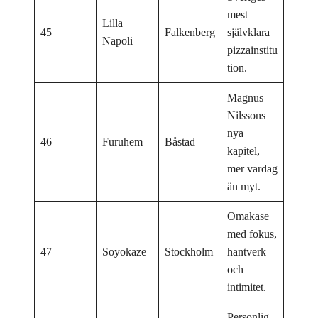
mest
Lilla
45
Falkenberg
självklara
Napoli
pizzainstitu
tion.
Magnus
Nilssons
nya
46
Furuhem
Båstad
kapitel,
mer vardag
än myt.
Omakase
med fokus,
47
Soyokaze
Stockholm
hantverk
och
intimitet.
Personlig