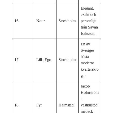
Elegant,
exakt och
16
Nour
Stockholm
personligt
från Sayan
Isaksson.
En av
Sveriges
bästa
17
Lilla Ego
Stockholm
moderna
kvarterskro
gar.
Jacob
Holmström
s
18
Fyr
Halmstad
västkustco
meback