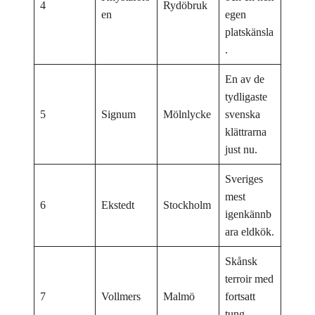
4
Rydöbruk
en
egen
platskänsla
.
En av de
tydligaste
5
Signum
Mölnlycke
svenska
klättrarna
just nu.
Sveriges
mest
6
Ekstedt
Stockholm
igenkännb
ara eldkök.
Skånsk
terroir med
7
Vollmers
Malmö
fortsatt
tung