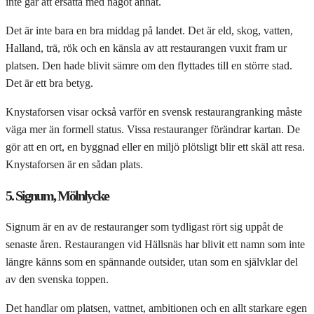
inte går att ersätta med något annat.
Det är inte bara en bra middag på landet. Det är eld, skog, vatten,
Halland, trä, rök och en känsla av att restaurangen vuxit fram ur
platsen. Den hade blivit sämre om den flyttades till en större stad.
Det är ett bra betyg.
Knystaforsen visar också varför en svensk restaurangranking måste
väga mer än formell status. Vissa restauranger förändrar kartan. De
gör att en ort, en byggnad eller en miljö plötsligt blir ett skäl att resa.
Knystaforsen är en sådan plats.
5. Signum, Mölnlycke
Signum är en av de restauranger som tydligast rört sig uppåt de
senaste åren. Restaurangen vid Hällsnäs har blivit ett namn som inte
längre känns som en spännande outsider, utan som en självklar del
av den svenska toppen.
Det handlar om platsen, vattnet, ambitionen och en allt starkare egen