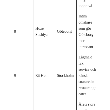
toppnivå.
Intim
omakase
Hoze
som gör
8
Göteborg
Sushiya
Göteborg
mer
intressant.
Lågmäld
lyx,
service och
9
Ett Hem
Stockholm
känsla
snarare än
restaurangt
eater.
Årets stora