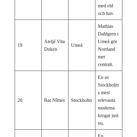
med eld
och hav.
Mathias
Dahlgren i
Ateljé Vita
Umeå gör
19
Umeå
Duken
Norrland
mer
centralt.
En av
Stockholm
s mest
20
Bar Nîmes
Stockholm
relevanta
moderna
krogar just
nu.
En