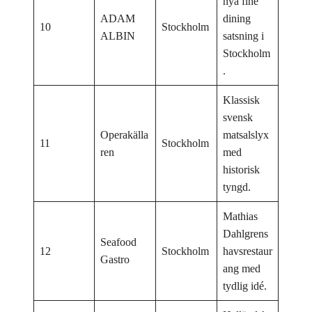
nya fine
ADAM
dining
10
Stockholm
ALBIN
satsning i
Stockholm
.
Klassisk
svensk
Operakälla
matsalslyx
11
Stockholm
ren
med
historisk
tyngd.
Mathias
Dahlgrens
Seafood
12
Stockholm
havsrestaur
Gastro
ang med
tydlig idé.