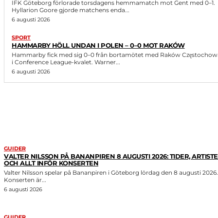
IFK Göteborg förlorade torsdagens hemmamatch mot Gent med 0–1.
Hyllarion Goore gjorde matchens enda...
6 augusti 2026
SPORT
HAMMARBY HÖLL UNDAN I POLEN – 0–0 MOT RAKÓW
Hammarby fick med sig 0–0 från bortamötet med Raków Częstochow
i Conference League-kvalet. Warner...
6 augusti 2026
LIKNANDE ARTIKLAR
GUIDER
VALTER NILSSON PÅ BANANPIREN 8 AUGUSTI 2026: TIDER, ARTIST
OCH ALLT INFÖR KONSERTEN
Valter Nilsson spelar på Bananpiren i Göteborg lördag den 8 augusti 2026.
Konserten är...
6 augusti 2026
GUIDER