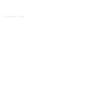
© HurBra.se 2026