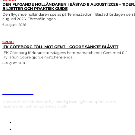
DEN FLYGANDE HOLLÄNDAREN I BÅSTAD 8 AUGUSTI 2026 – TIDER,
BILJETTER OCH PRAKTISK GUIDE
Den flygande holländaren spelas på Tennisstadion i Båstad lördagen den 
augusti 2026. Föreställningen...
6 augusti 2026
SPORT
IFK GÖTEBORG FÖLL MOT GENT – GOORE SÄNKTE BLÅVITT
IFK Göteborg förlorade torsdagens hemmamatch mot Gent med 0–1.
Hyllarion Goore gjorde matchens enda...
6 augusti 2026
HurBra.se
Hur bra är allt? HurBra.se hjälper dig med nyheter, sport, tester,
recensioner, och omdömen om allt.
OM OSS
INTEGRITETSPOLICY