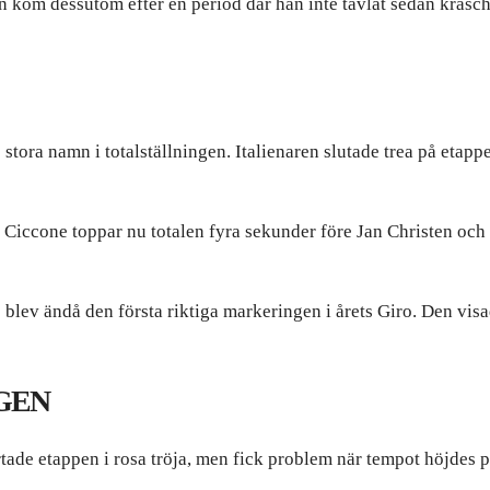
en kom dessutom efter en period där han inte tävlat sedan kras
ora namn i totalställningen. Italienaren slutade trea på etapp
ia. Ciccone toppar nu totalen fyra sekunder före Jan Christen oc
 blev ändå den första riktiga markeringen i årets Giro. Den vis
NGEN
tade etappen i rosa tröja, men fick problem när tempot höjdes