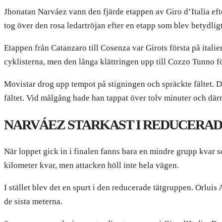
Jhonatan Narváez vann den fjärde etappen av Giro d’Italia eft
tog över den rosa ledartröjan efter en etapp som blev betydligt
Etappen från Catanzaro till Cosenza var Girots första på itali
cyklisterna, men den långa klättringen upp till Cozzo Tunno f
Movistar drog upp tempot på stigningen och spräckte fältet. 
fältet. Vid målgång hade han tappat över tolv minuter och därm
NARVÁEZ STARKAST I REDUCERAD
När loppet gick in i finalen fanns bara en mindre grupp kvar
kilometer kvar, men attacken höll inte hela vägen.
I stället blev det en spurt i den reducerade tätgruppen. Orluis
de sista meterna.