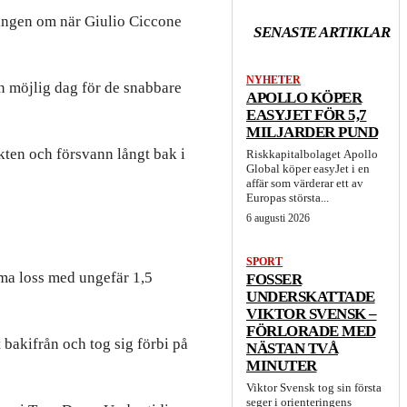
ningen om när Giulio Ciccone
SENASTE ARTIKLAR
NYHETER
en möjlig dag för de snabbare
APOLLO KÖPER
EASYJET FÖR 5,7
MILJARDER PUND
kten och försvann långt bak i
Riskkapitalbolaget Apollo
Global köper easyJet i en
affär som värderar ett av
Europas största...
6 augusti 2026
SPORT
ma loss med ungefär 1,5
FOSSER
UNDERSKATTADE
VIKTOR SVENSK –
FÖRLORADE MED
 bakifrån och tog sig förbi på
NÄSTAN TVÅ
MINUTER
Viktor Svensk tog sin första
seger i orienteringens