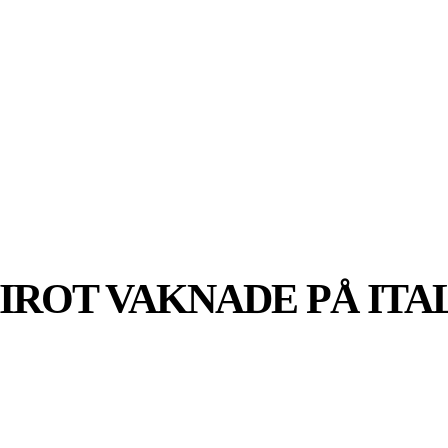
SPORT
EKONOMI
NÖJE
G
IROT VAKNADE PÅ ITA