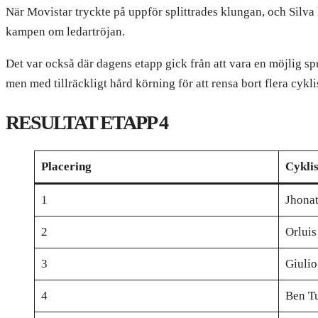
När Movistar tryckte på uppför splittrades klungan, och Silva kla
kampen om ledartröjan.
Det var också där dagens etapp gick från att vara en möjlig spur
men med tillräckligt hård körning för att rensa bort flera cykli
RESULTAT ETAPP 4
Placering
Cyklis
1
Jhona
2
Orluis
3
Giulio
4
Ben T