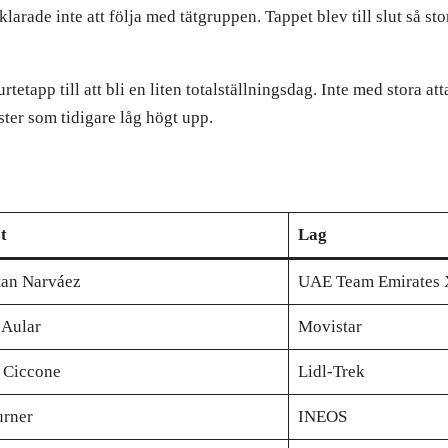
rade inte att följa med tätgruppen. Tappet blev till slut så stort
tetapp till att bli en liten totalställningsdag. Inte med stora at
ster som tidigare låg högt upp.
t
Lag
tan Narváez
UAE Team Emirates
 Aular
Movistar
 Ciccone
Lidl-Trek
urner
INEOS