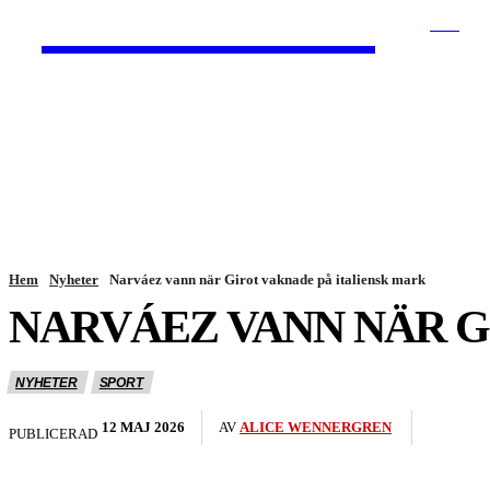
HurBra.se
SÖK
HEM
NYHETER
Hem
Nyheter
Narváez vann när Girot vaknade på italiensk mark
NARVÁEZ VANN NÄR G
NYHETER
SPORT
12 MAJ 2026
AV
ALICE WENNERGREN
PUBLICERAD