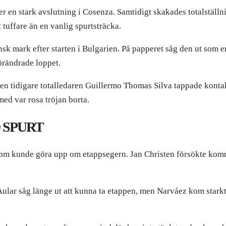
er en stark avslutning i Cosenza. Samtidigt skakades totalställ
 tuffare än en vanlig spurtsträcka.
ensk mark efter starten i Bulgarien. På papperet såg den ut som 
örändrade loppet.
Den tidigare totalledaren Guillermo Thomas Silva tappade konta
ed var rosa tröjan borta.
 SPURT
 som kunde göra upp om etappsegern. Jan Christen försökte kom
 Aular såg länge ut att kunna ta etappen, men Narváez kom starkt