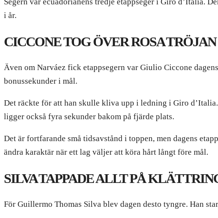
Segern var ecuadorianens tredje etappseger i Giro d’Italia. D
i år.
CICCONE TOG ÖVER ROSA TRÖJAN
Även om Narváez fick etappsegern var Giulio Ciccone dagens st
bonussekunder i mål.
Det räckte för att han skulle kliva upp i ledning i Giro d’Ital
ligger också fyra sekunder bakom på fjärde plats.
Det är fortfarande små tidsavstånd i toppen, men dagens etapp
ändra karaktär när ett lag väljer att köra hårt långt före mål.
SILVA TAPPADE ALLT PÅ KLÄTTRI
För Guillermo Thomas Silva blev dagen desto tyngre. Han star