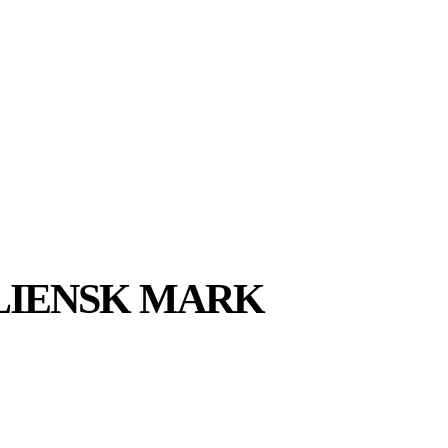
MER
MER
UIDER
LIENSK MARK