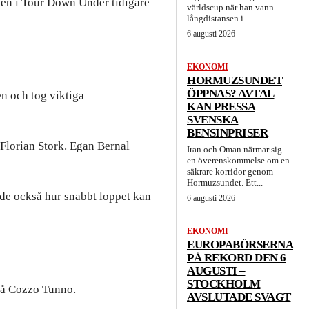
chen i Tour Down Under tidigare
världscup när han vann
långdistansen i...
6 augusti 2026
EKONOMI
HORMUZSUNDET
ÖPPNAS? AVTAL
en och tog viktiga
KAN PRESSA
SVENSKA
BENSINPRISER
h Florian Stork. Egan Bernal
Iran och Oman närmar sig
en överenskommelse om en
säkrare korridor genom
Hormuzsundet. Ett...
ade också hur snabbt loppet kan
6 augusti 2026
EKONOMI
EUROPABÖRSERNA
PÅ REKORD DEN 6
AUGUSTI –
STOCKHOLM
 på Cozzo Tunno.
AVSLUTADE SVAGT