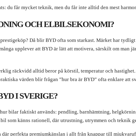
ats: du får mycket teknik, men du får inte alltid den mest harmo
DDNING OCH ELBILSEKONOMI?
prestigeköp? Då blir BYD ofta som starkast. Märket har tydligt 
 många upplever att BYD är lätt att motivera, särskilt om man j
klig räckvidd alltid beror på körstil, temperatur och hastighet
praktiska värden blir frågan ”hur bra är BYD” ofta enklare att s
BYD I SVERIGE?
 hur bilar faktiskt används: pendling, barnhämtning, helgkörn
lbil som känns rationell, där utrustning, utrymmen och teknik 
är perfekta premiumkänslan i allt från knappar till mjukvarufl