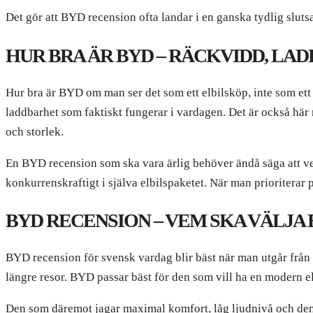
Det gör att BYD recension ofta landar i en ganska tydlig sluts
HUR BRA ÄR BYD – RÄCKVIDD, LA
Hur bra är BYD om man ser det som ett elbilsköp, inte som ett 
laddbarhet som faktiskt fungerar i vardagen. Det är också här
och storlek.
En BYD recension som ska vara ärlig behöver ändå säga att ver
konkurrenskraftigt i själva elbilspaketet. När man prioriterar 
BYD RECENSION – VEM SKA VÄLJA 
BYD recension för svensk vardag blir bäst när man utgår från
längre resor. BYD passar bäst för den som vill ha en modern e
Den som däremot jagar maximal komfort, låg ljudnivå och den d