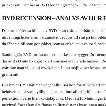
prickar rätt. Hur bra är BYD för den gruppen? Ofta ”nästan”, me
BYD RECENSION – ANALYS AV HUR
Den mest rättvisa bilden av BYD är att märket är bättre än mång
utrustningslistor, men varumärket bedöms till slut på hur bilen
du får en elbil som gör jobbet, som är enkel att leva med, och 
Samtidigt är BYD fortfarande ett märke som bygger förtroende 
där är BYD inte lika självklart som mer etablerade märken. De
tvärtom: man vill ha så mycket elbil som möjligt per krona, och
gränssnitt.
Hur bra är BYD när man väger allt? Bra nog för att vara ett ser
behöver också vara tydlig med att det inte alltid är bilen som 
perfektion i varje liten kontaktpunkt. Med rätt förväntningar
maximal finess kan det finnas en liten distans kvar innan märke