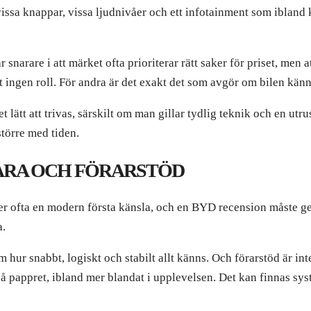
vissa knappar, vissa ljudnivåer och ett infotainment som ibland
snarare i att märket ofta prioriterar rätt saker för priset, men 
 ingen roll. För andra är det exakt det som avgör om bilen kän
 lätt att trivas, särskilt om man gillar tydlig teknik och en ut
större med tiden.
VARA OCH FÖRARSTÖD
er ofta en modern första känsla, och en BYD recension måste ge
a.
 hur snabbt, logiskt och stabilt allt känns. Och förarstöd är in
å pappret, ibland mer blandat i upplevelsen. Det kan finnas sys