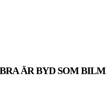
SPORT
EKONOMI
NÖJE
G
 BRA ÄR BYD SOM BIL