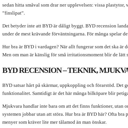
sedan hitta småval som drar ner upplevelsen: vissa plastytor, 
”finslipat”.
Det betyder inte att BYD är dåligt byggt. BYD recension landar 
under de mest krävande förväntningarna. För många spelar det
Hur bra är BYD i vardagen? När allt fungerar som det ska är det
Men om man är känslig för små irritationsmoment blir de lätt 
BYD RECENSION – TEKNIK, MJUK
BYD satsar hårt på skärmar, uppkoppling och förarstöd. Det g
funktionalitet. Samtidigt är det här många bilköpare blir petig
Mjukvara handlar inte bara om att det finns funktioner, utan om
systemen jobbar utan att störa. Hur bra är BYD här? Ofta bra p
menyer som kräver lite mer tålamod än man önskar.