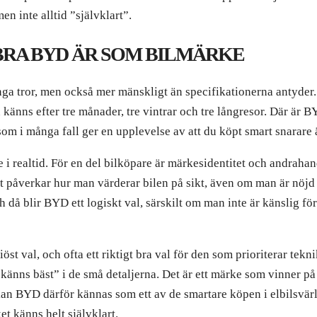
n inte alltid ”självklart”.
 BRA BYD ÄR SOM BILMÄRKE
a tror, men också mer mänskligt än specifikationerna antyder. De
 känns efter tre månader, tre vintrar och tre långresor. Där är B
som i många fall ger en upplevelse av att du köpt smart snarare 
i realtid. För en del bilköpare är märkesidentitet och andrahan
t påverkar hur man värderar bilen på sikt, även om man är nöjd 
 då blir BYD ett logiskt val, särskilt om man inte är känslig för
iöst val, och ofta ett riktigt bra val för den som prioriterar t
”känns bäst” i de små detaljerna. Det är ett märke som vinner på 
 kan BYD därför kännas som ett av de smartare köpen i elbilsvä
t känns helt självklart.