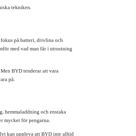
niska tekniken.
fokus på batteri, drivlina och
ämför med vad man får i utrustning
. Men BYD tenderar att vara
vara på.
ing, hemmaladdning och enstaka
ger mycket för pengarna.
yt kan uppleva att BYD inte alltid