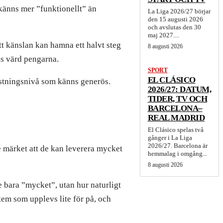
 känns mer ”funktionellt” än
La Liga 2026/27 börjar
den 15 augusti 2026
och avslutas den 30
maj 2027....
att känslan kan hamna ett halvt steg
8 augusti 2026
ns värd pengarna.
SPORT
EL CLÁSICO
rustningsnivå som känns generös.
2026/27: DATUM,
TIDER, TV OCH
BARCELONA–
REAL MADRID
El Clásico spelas två
gånger i La Liga
2026/27. Barcelona är
 märket att de kan leverera mycket
hemmalag i omgång...
8 augusti 2026
te bara ”mycket”, utan hur naturligt
tem som upplevs lite för på, och