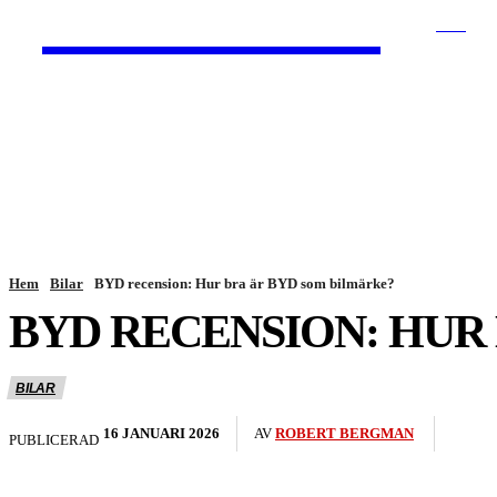
HurBra.se
SÖK
HEM
NYHETER
Hem
Bilar
BYD recension: Hur bra är BYD som bilmärke?
BYD RECENSION: HUR
BILAR
16 JANUARI 2026
AV
ROBERT BERGMAN
PUBLICERAD