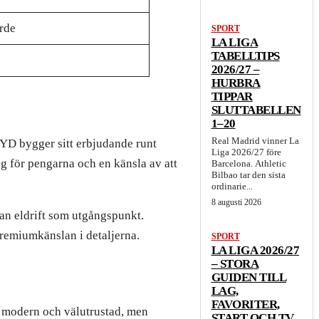
rde
SPORT
LA LIGA
TABELLTIPS
2026/27 –
HURBRA
TIPPAR
SLUTTABELLEN
1–20
Real Madrid vinner La
BYD bygger sitt erbjudande runt
Liga 2026/27 före
ing för pengarna och en känsla av att
Barcelona. Athletic
Bilbao tar den sista
ordinarie...
8 augusti 2026
tan eldrift som utgångspunkt.
premiumkänslan i detaljerna.
SPORT
LA LIGA 2026/27
– STORA
GUIDEN TILL
LAG,
FAVORITER,
 modern och välutrustad, men
START OCH TV