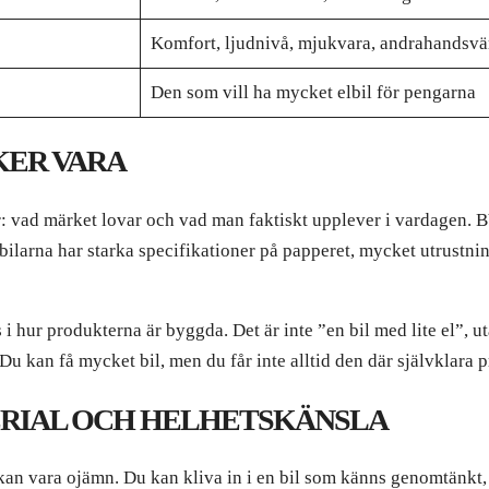
Komfort, ljudnivå, mjukvara, andrahandsvä
Den som vill ha mycket elbil för pengarna
KER VARA
ker: vad märket lovar och vad man faktiskt upplever i vardagen. 
att bilarna har starka specifikationer på papperet, mycket utrustn
i hur produkterna är byggda. Det är inte ”en bil med lite el”, u
u kan få mycket bil, men du får inte alltid den där självklara 
TERIAL OCH HELHETSKÄNSLA
n vara ojämn. Du kan kliva in i en bil som känns genomtänkt,