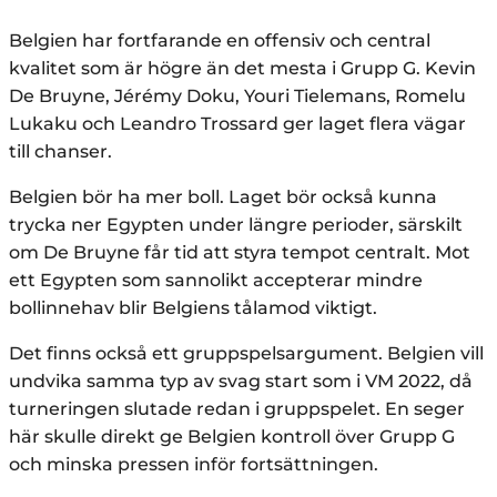
Belgien har fortfarande en offensiv och central
kvalitet som är högre än det mesta i Grupp G. Kevin
De Bruyne, Jérémy Doku, Youri Tielemans, Romelu
Lukaku och Leandro Trossard ger laget flera vägar
till chanser.
Belgien bör ha mer boll. Laget bör också kunna
trycka ner Egypten under längre perioder, särskilt
om De Bruyne får tid att styra tempot centralt. Mot
ett Egypten som sannolikt accepterar mindre
bollinnehav blir Belgiens tålamod viktigt.
Det finns också ett gruppspelsargument. Belgien vill
undvika samma typ av svag start som i VM 2022, då
turneringen slutade redan i gruppspelet. En seger
här skulle direkt ge Belgien kontroll över Grupp G
och minska pressen inför fortsättningen.