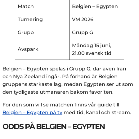
Match
Belgien – Egypten
Turnering
VM 2026
Grupp
Grupp G
Måndag 15 juni,
Avspark
21.00 svensk tid
Belgien – Egypten spelas i Grupp G, där även Iran
och Nya Zeeland ingår. På förhand är Belgien
gruppens starkaste lag, medan Egypten ser ut som
den tydligaste utmanaren bakom favoriten.
För den som vill se matchen finns vår guide till
Belgien – Egypten på tv
med tid, kanal och stream.
ODDS PÅ BELGIEN – EGYPTEN