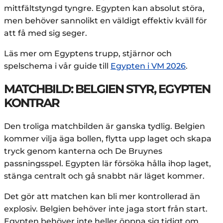
mittfältstyngd tyngre. Egypten kan absolut störa,
men behöver sannolikt en väldigt effektiv kväll för
att få med sig seger.
Läs mer om Egyptens trupp, stjärnor och
spelschema i vår guide till
Egypten i VM 2026
.
MATCHBILD: BELGIEN STYR, EGYPTEN
KONTRAR
Den troliga matchbilden är ganska tydlig. Belgien
kommer vilja äga bollen, flytta upp laget och skapa
tryck genom kanterna och De Bruynes
passningsspel. Egypten lär försöka hålla ihop laget,
stänga centralt och gå snabbt när läget kommer.
Det gör att matchen kan bli mer kontrollerad än
explosiv. Belgien behöver inte jaga stort från start.
Egypten behöver inte heller öppna sig tidigt om