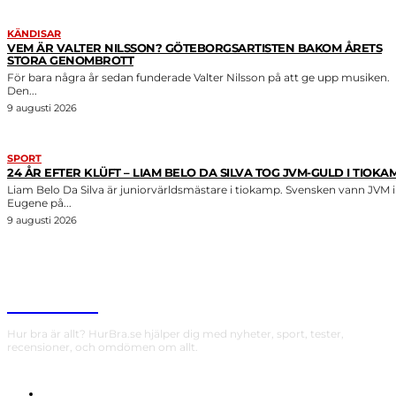
KÄNDISAR
VEM ÄR VALTER NILSSON? GÖTEBORGSARTISTEN BAKOM ÅRETS
STORA GENOMBROTT
För bara några år sedan funderade Valter Nilsson på att ge upp musiken.
Den...
9 augusti 2026
SPORT
24 ÅR EFTER KLÜFT – LIAM BELO DA SILVA TOG JVM-GULD I TIOKA
Liam Belo Da Silva är juniorvärldsmästare i tiokamp. Svensken vann JVM i
Eugene på...
9 augusti 2026
HurBra.se
Hur bra är allt? HurBra.se hjälper dig med nyheter, sport, tester,
recensioner, och omdömen om allt.
OM OSS