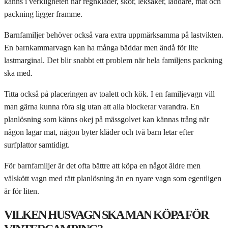
känns i verkligheten när regnkläder, skor, leksaker, laddare, mat och
packning ligger framme.
Barnfamiljer behöver också vara extra uppmärksamma på lastvikten.
En barnkammarvagn kan ha många bäddar men ändå för lite
lastmarginal. Det blir snabbt ett problem när hela familjens packning
ska med.
Titta också på placeringen av toalett och kök. I en familjevagn vill
man gärna kunna röra sig utan att alla blockerar varandra. En
planlösning som känns okej på mässgolvet kan kännas trång när
någon lagar mat, någon byter kläder och två barn letar efter
surfplattor samtidigt.
För barnfamiljer är det ofta bättre att köpa en något äldre men
välskött vagn med rätt planlösning än en nyare vagn som egentligen
är för liten.
VILKEN HUSVAGN SKA MAN KÖPA FÖR