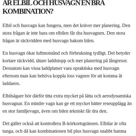
ÄR ELBIL OCH HUSVAGN EN BRA
KOMBINATION?
Elbil och husvagn kan fungera, men det kräver mer planering. Den
stora frågan är inte bara om elbilen får dra husvagnen. Den stora
frågan är räckvidden med husvagn bakom bilen.
En husvagn ökar luftmotstånd och förbrukning tydligt. Det betyder
kortare räckvidd, tätare laddstopp och mer planering på långresor.
Dessutom kan vissa laddplatser vara opraktiska med husvagn
eftersom man kan behöva koppla loss vagnen för att komma åt
laddaren.
Elbilsägare bör därför titta extra mycket på lätta och aerodynamiska
husvagnar. En mindre vagn kan ge ett mycket bättre reseupplägg än
en stor familjevagn, även om bilen tekniskt får dra den.
Det gäller också att kontrollera B-körkortsgränsen. Elbilar är ofta
tunga, och då kan kombinationen bil plus husvagn snabbt hamna