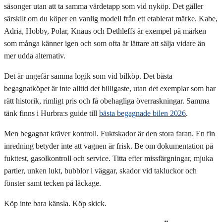
säsonger utan att ta samma värdetapp som vid nyköp. Det gäller
särskilt om du köper en vanlig modell från ett etablerat märke. Kabe,
Adria, Hobby, Polar, Knaus och Dethleffs är exempel på märken
som många känner igen och som ofta är lättare att sälja vidare än
mer udda alternativ.
Det är ungefär samma logik som vid bilköp. Det bästa
begagnatköpet är inte alltid det billigaste, utan det exemplar som har
rätt historik, rimligt pris och få obehagliga överraskningar. Samma
tänk finns i Hurbra:s guide till
bästa begagnade bilen 2026
.
Men begagnat kräver kontroll. Fuktskador är den stora faran. En fin
inredning betyder inte att vagnen är frisk. Be om dokumentation på
fukttest, gasolkontroll och service. Titta efter missfärgningar, mjuka
partier, unken lukt, bubblor i väggar, skador vid takluckor och
fönster samt tecken på läckage.
Köp inte bara känsla. Köp skick.