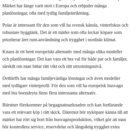
Märket har länge varit stort i Europa och erbjuder många
planlösningar, ofta med tydlig familjeinriktning.
Polar är intressant för den som vill ha svensk känsla, vinterfokus och
robustare byggtänk. Det är ett märke som ofta lockar köpare som
prioriterar året runt-användning och trygghet i nordiskt klimat.
Knaus är ett brett europeiskt alternativ med många olika modeller
och planlösningar. Det kan vara ett bra val för både par och familjer,
särskilt om man hittar rätt vikt och rätt utrustningsnivå.
Dethleffs har många familjevänliga lösningar och även modeller
med tydligare vinterprofil. För den som vill ha europeisk husvagn
med bra boendeyta finns flera intressanta alternativ.
Bürstner förekommer på begagnatmarknaden och kan fortfarande
vara ett relevant köp i rätt skick. Däremot bör nyköpare känna till att
märket har rört sig bort från husvagnsproduktion, vilket gör att man
bör kontrollera service, reservdelar och långsiktig trygghet extra