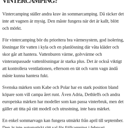
VINTERCAMPING?
Vintercamping ställer andra krav än sommarcamping. Då räcker det
inte att vagnen är mysig. Den måste fungera när det är kallt, blött
och mörkt.
För vintercamping bör du prioritera bra värmesystem, god isolering,
lösningar för vatten i kyla och en planlösning där våta kläder och
skor går att hantera. Vattenburen värme, golvvärme och
vinteranpassade vattenlösningar är starka plus. Det är också viktigt
att kontrollera ventilationen, eftersom en tät och varm vagn ändå
måste kunna hantera fukt.
Svenska märken som Kabe och Polar har en stark position bland
köpare som vill campa året runt. Även Adria, Dethleffs och andra
europeiska märken har modeller som kan passa vinterbruk, men det
gäller att titta på rätt modell och utrustning, inte bara märket.
En enkel sommarvagn kan fungera utmärkt från april till september.
Den är inte automatiskt rätt val för fjällcamping i februari.