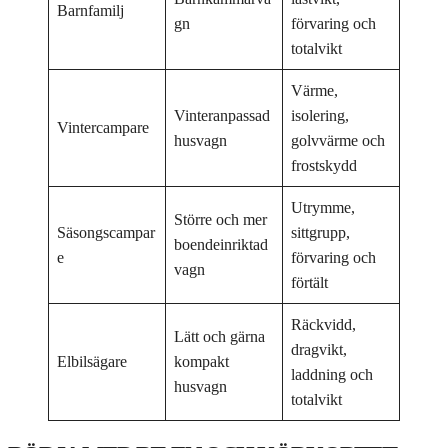
Barnfamilj
gn
förvaring och
totalvikt
Värme,
Vinteranpassad
isolering,
Vintercampare
husvagn
golvvärme och
frostskydd
Utrymme,
Större och mer
Säsongscampar
sittgrupp,
boendeinriktad
e
förvaring och
vagn
förtält
Räckvidd,
Lätt och gärna
dragvikt,
Elbilsägare
kompakt
laddning och
husvagn
totalvikt