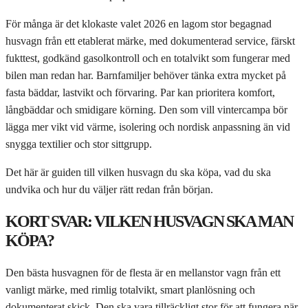
För många är det klokaste valet 2026 en lagom stor begagnad
husvagn från ett etablerat märke, med dokumenterad service, färskt
fukttest, godkänd gasolkontroll och en totalvikt som fungerar med
bilen man redan har. Barnfamiljer behöver tänka extra mycket på
fasta bäddar, lastvikt och förvaring. Par kan prioritera komfort,
långbäddar och smidigare körning. Den som vill vintercampa bör
lägga mer vikt vid värme, isolering och nordisk anpassning än vid
snygga textilier och stor sittgrupp.
Det här är guiden till vilken husvagn du ska köpa, vad du ska
undvika och hur du väljer rätt redan från början.
KORT SVAR: VILKEN HUSVAGN SKA MAN
KÖPA?
Den bästa husvagnen för de flesta är en mellanstor vagn från ett
vanligt märke, med rimlig totalvikt, smart planlösning och
dokumenterat skick. Den ska vara tillräckligt stor för att fungera när