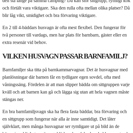
den stå länge på samma camping? Då kan stor sittgrupp, rymligt kök
och förtält vara viktigare. Ska den rulla ofta mellan olika platser? Då
blir låg vikt, smidighet och bra förvaring viktigare.
En 2 till 4-bäddars husvagn är ofta mest flexibel. Den fungerar för
två personer till vardags, men har plats för barnbarn, gäster eller en
extra resenär vid behov.
VILKEN HUSVAGN PASSAR BARNFAMILJ?
Barnfamiljer ska titta på barnkammarvagnar. Det är husvagnar med
planlösningar där barnen får en tydligare egen sovdel, ofta med
våningssäng. Fördelen är att man slipper bädda om sittgruppen varje
kväll och att barnen kan gå och lägga sig utan att hela vagnen måste
stängas ner.
En bra barnfamiljsvagn ska ha flera fasta bäddar, bra förvaring och
en sittgrupp som fungerar när alla är inne samtidigt. Det låter
självklart, men många husvagnar ser rymligare ut på bild än de