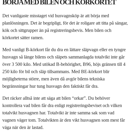
BÖRJA MED BILEN OCH KÖRKORTET
Det vanligaste misstaget vid husvagnsköp är att börja med
planlösningen. Det är begripligt, för det är roligare att titta på sängar,
kök och sittgrupper än på registreringsbevis. Men bilen och
körkortet sätter ramen.
Med vanligt B-körkort får du dra en lättare släpvagn eller en tyngre
husvagn så länge bilens och släpets sammanlagda totalvikt inte går
över 3 500 kilo. Med utökad B-behörighet, B96, höjs gränsen till 4
250 kilo för bil och släp tillsammans. Med BE-körkort blir
möjligheterna större, men även då avgör bilens tekniska
begränsningar hur tung husvagn den faktiskt får dra.
Det räcker alltså inte att säga att bilen “orkar”. Du behöver
kontrollera vad bilen får dra enligt registreringsbeviset och vilken
totalvikt husvagnen har. Totalvikt är inte samma sak som vad
vagnen väger tom. Totalvikten är den vikt husvagnen som mest får
väga när den är lastad.