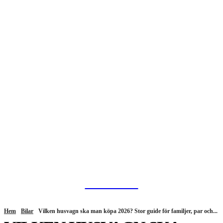
HurBra.se
Hem
Bilar
Vilken husvagn ska man köpa 2026? Stor guide för familjer, par och...