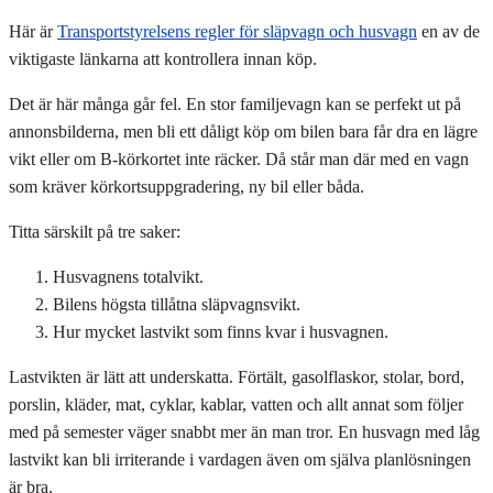
Här är
Transportstyrelsens regler för släpvagn och husvagn
en av de
viktigaste länkarna att kontrollera innan köp.
Det är här många går fel. En stor familjevagn kan se perfekt ut på
annonsbilderna, men bli ett dåligt köp om bilen bara får dra en lägre
vikt eller om B-körkortet inte räcker. Då står man där med en vagn
som kräver körkortsuppgradering, ny bil eller båda.
Titta särskilt på tre saker:
Husvagnens totalvikt.
Bilens högsta tillåtna släpvagnsvikt.
Hur mycket lastvikt som finns kvar i husvagnen.
Lastvikten är lätt att underskatta. Förtält, gasolflaskor, stolar, bord,
porslin, kläder, mat, cyklar, kablar, vatten och allt annat som följer
med på semester väger snabbt mer än man tror. En husvagn med låg
lastvikt kan bli irriterande i vardagen även om själva planlösningen
är bra.