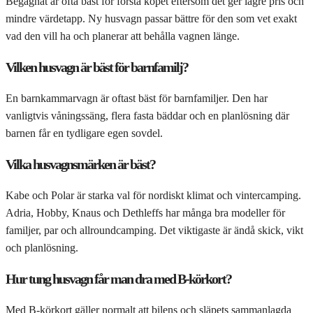
Begagnat är ofta bäst för första köpet eftersom det ger lägre pris och
mindre värdetapp. Ny husvagn passar bättre för den som vet exakt
vad den vill ha och planerar att behålla vagnen länge.
Vilken husvagn är bäst för barnfamilj?
En barnkammarvagn är oftast bäst för barnfamiljer. Den har
vanligtvis våningssäng, flera fasta bäddar och en planlösning där
barnen får en tydligare egen sovdel.
Vilka husvagnsmärken är bäst?
Kabe och Polar är starka val för nordiskt klimat och vintercamping.
Adria, Hobby, Knaus och Dethleffs har många bra modeller för
familjer, par och allroundcamping. Det viktigaste är ändå skick, vikt
och planlösning.
Hur tung husvagn får man dra med B-körkort?
Med B-körkort gäller normalt att bilens och släpets sammanlagda