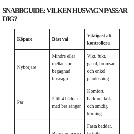
SNABBGUIDE: VILKEN HUSVAGN PASSAR
DIG?
Viktigast att
Köpare
Bäst val
kontrollera
Mindre eller
Vikt, fukt,
mellanstor
gasol, bromsar
Nybörjare
begagnad
och enkel
husvagn
planlösning
Komfort,
2 till 4 bäddar
badrum, kök
Par
med bra sängar
och smidig
körning
Fasta bäddar,
Barnkammarva
lastvikt,