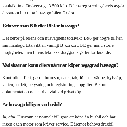
totalvikt inte får överstiga 3 500 kilo. Bilens registreringsbevis avgör
dessutom hur tung husvagn bilen får dra.
Behöver man B96 eller BE för husvagn?
Det beror på bilens och husvagnens totalvikt. B96 ger högre tillåten
sammanlagd totalvikt än vanligt B-körkort. BE ger ännu större
möjligheter, men bilens tekniska draggräns gäller fortfarande.
Vad ska man kontrollera när man köper begagnad husvagn?
Kontrollera fukt, gasol, bromsar, däck, tak, fönster, värme, kylskåp,
vatten, toalett, belysning och registreringsuppgifter. Be om
dokumentation och skriv avtal vid privatköp.
Är husvagn billigare än husbil?
Ja, ofta. Husvagn är normalt billigare att köpa än husbil och har
ingen egen motor som kräver service. Däremot behövs dragbil,