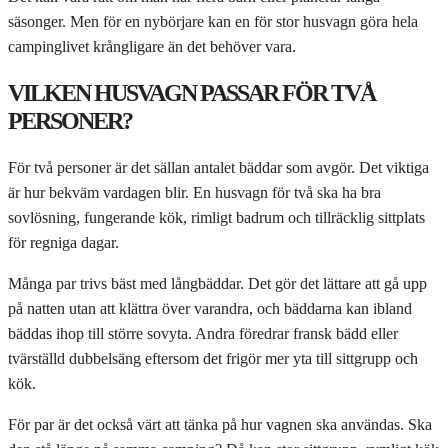
säsonger. Men för en nybörjare kan en för stor husvagn göra hela
campinglivet krångligare än det behöver vara.
VILKEN HUSVAGN PASSAR FÖR TVÅ
PERSONER?
För två personer är det sällan antalet bäddar som avgör. Det viktiga
är hur bekväm vardagen blir. En husvagn för två ska ha bra
sovlösning, fungerande kök, rimligt badrum och tillräcklig sittplats
för regniga dagar.
Många par trivs bäst med långbäddar. Det gör det lättare att gå upp
på natten utan att klättra över varandra, och bäddarna kan ibland
bäddas ihop till större sovyta. Andra föredrar fransk bädd eller
tvärställd dubbelsäng eftersom det frigör mer yta till sittgrupp och
kök.
För par är det också värt att tänka på hur vagnen ska användas. Ska