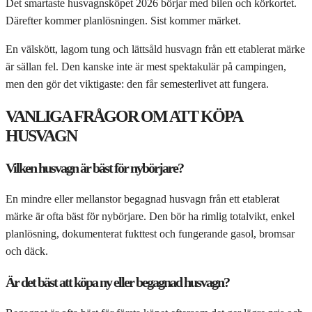
Det smartaste husvagnsköpet 2026 börjar med bilen och körkortet.
Därefter kommer planlösningen. Sist kommer märket.
En välskött, lagom tung och lättsåld husvagn från ett etablerat märke
är sällan fel. Den kanske inte är mest spektakulär på campingen,
men den gör det viktigaste: den får semesterlivet att fungera.
VANLIGA FRÅGOR OM ATT KÖPA
HUSVAGN
Vilken husvagn är bäst för nybörjare?
En mindre eller mellanstor begagnad husvagn från ett etablerat
märke är ofta bäst för nybörjare. Den bör ha rimlig totalvikt, enkel
planlösning, dokumenterat fukttest och fungerande gasol, bromsar
och däck.
Är det bäst att köpa ny eller begagnad husvagn?