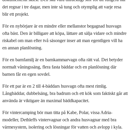
det regnar i tre dagar, men inte så tung och otymplig att varje resa
blir ett projekt.
För en nybörjare är en mindre eller mellanstor begagnad husvagn
ofta bäst. Den är billigare att köpa, lättare att sälja vidare och mindre
riskabel om man efter två säsonger inser att man egentligen vill ha
en annan planlösning.
För en barnfamilj är en barnkammarvagn ofta rätt val. Det betyder
normalt våningssäng, flera fasta bäddar och en planlösning där
barnen får en egen sovdel.
För ett par är en 2 till 4-bäddars husvagn ofta mest rimlig.
Långbäddar, dubbelsäng, bra badrum och ett kök som faktiskt går att
använda är viktigare än maximal bäddkapacitet.
För vintercamping bör man titta på Kabe, Polar, vissa Adria-
modeller, Dethleffs vintervagnar och andra husvagnar med bra
värmesystem, isolering och lösningar för vatten och avlopp i kyla.