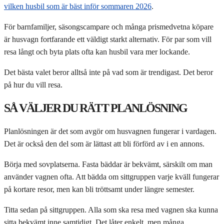
vilken husbil som är bäst inför sommaren 2026
.
För barnfamiljer, säsongscampare och många prismedvetna köpare
är husvagn fortfarande ett väldigt starkt alternativ. För par som vill
resa långt och byta plats ofta kan husbil vara mer lockande.
Det bästa valet beror alltså inte på vad som är trendigast. Det beror
på hur du vill resa.
SÅ VÄLJER DU RÄTT PLANLÖSNING
Planlösningen är det som avgör om husvagnen fungerar i vardagen.
Det är också den del som är lättast att bli förförd av i en annons.
Börja med sovplatserna. Fasta bäddar är bekvämt, särskilt om man
använder vagnen ofta. Att bädda om sittgruppen varje kväll fungerar
på kortare resor, men kan bli tröttsamt under längre semester.
Titta sedan på sittgruppen. Alla som ska resa med vagnen ska kunna
sitta bekvämt inne samtidigt. Det låter enkelt, men många