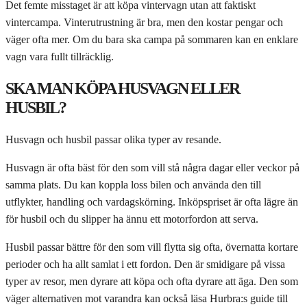
Det femte misstaget är att köpa vintervagn utan att faktiskt
vintercampa. Vinterutrustning är bra, men den kostar pengar och
väger ofta mer. Om du bara ska campa på sommaren kan en enklare
vagn vara fullt tillräcklig.
SKA MAN KÖPA HUSVAGN ELLER
HUSBIL?
Husvagn och husbil passar olika typer av resande.
Husvagn är ofta bäst för den som vill stå några dagar eller veckor på
samma plats. Du kan koppla loss bilen och använda den till
utflykter, handling och vardagskörning. Inköpspriset är ofta lägre än
för husbil och du slipper ha ännu ett motorfordon att serva.
Husbil passar bättre för den som vill flytta sig ofta, övernatta kortare
perioder och ha allt samlat i ett fordon. Den är smidigare på vissa
typer av resor, men dyrare att köpa och ofta dyrare att äga. Den som
väger alternativen mot varandra kan också läsa Hurbra:s guide till