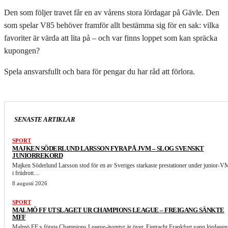
Den som följer travet får en av vårens stora lördagar på Gävle. Den
som spelar V85 behöver framför allt bestämma sig för en sak: vilka
favoriter är värda att lita på – och var finns loppet som kan spräcka
kupongen?
Spela ansvarsfullt och bara för pengar du har råd att förlora.
SENASTE ARTIKLAR
SPORT
MAJKEN SÖDERLUND LARSSON FYRA PÅ JVM – SLOG SVENSKT
JUNIORREKORD
Majken Söderlund Larsson stod för en av Sveriges starkaste prestationer under junior-V
i friidrott....
8 augusti 2026
SPORT
MALMÖ FF UTSLAGET UR CHAMPIONS LEAGUE – FREIGANG SÄNKTE
MFF
Malmö FF:s första Champions League-äventyr är över. Eintracht Frankfurt vann lördagen