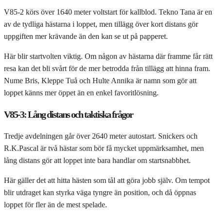
V85-2 körs över 1640 meter voltstart för kallblod. Tekno Tana är en
av de tydliga hästarna i loppet, men tillägg över kort distans gör
uppgiften mer krävande än den kan se ut på papperet.
Här blir startvolten viktig. Om någon av hästarna där framme får rätt
resa kan det bli svårt för de mer betrodda från tillägg att hinna fram.
Nume Bris, Kleppe Tuå och Hulte Annika är namn som gör att
loppet känns mer öppet än en enkel favoritlösning.
V85-3: Lång distans och taktiska frågor
Tredje avdelningen går över 2640 meter autostart. Snickers och
R.K.Pascal är två hästar som bör få mycket uppmärksamhet, men
lång distans gör att loppet inte bara handlar om startsnabbhet.
Här gäller det att hitta hästen som tål att göra jobb själv. Om tempot
blir utdraget kan styrka väga tyngre än position, och då öppnas
loppet för fler än de mest spelade.