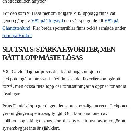
än streckbilden antyder.
För den som vill läsa mer om tidigare V85-upplägg finns vår
genomgång av
V85 på Tingsryd
och vår spelguide till
V85 på
Charlottenlund
. Fler breda sportartiklar finns också samlade under
sport på Hurbra
.
SLUTSATS: STARKA FAVORITER, MEN
RÄTT LOPP MÅSTE LÖSAS
V85 Gävle idag har precis den blandning som gör en
jackpotomgång intressant. Det finns starka favoriter som går att
förstå, men också flera lopp där förutsättningarna öppnar för andra
lösningar.
Prins Daniels lopp ger dagen den stora sportsliga nerven. Jackpoten
ger omgången spelmässig tyngd. Och kombinationen av
kallblodslopp, lång distans, kort distans och tunga favoriter gör att
systembygget inte är självklart.