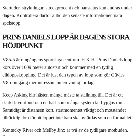
Starttider, strykningar, streckprocent och banstatus kan ändras under
dagen. Kontrollera därför alltid den senaste informationen nära
spelstopp.
PRINS DANIELS LOPP ÄR DAGENS STORA
HÖJDPUNKT
V85-5 är omgångens sportsliga centrum. H.K.H. Prins Daniels lopp
körs över 1609 meter autostart och kommer med en tydlig
elitloppskoppling. Det är just den typen av lopp som gör Gävles
V85-omgång mer intressant än en vanlig lördag.
Keep Asking blir hästen många måste ta ställning till. Det är ett
starkt favoritbud och en häst som många system lär byggas runt.
Samtidigt är distansen kort, startmomentet viktigt och motståndet
tillräckligt bra för att loppet inte bara ska avfärdas som en formalitet.
Kentucky River och Mellby Jinx är två av de tydligare motbuden.