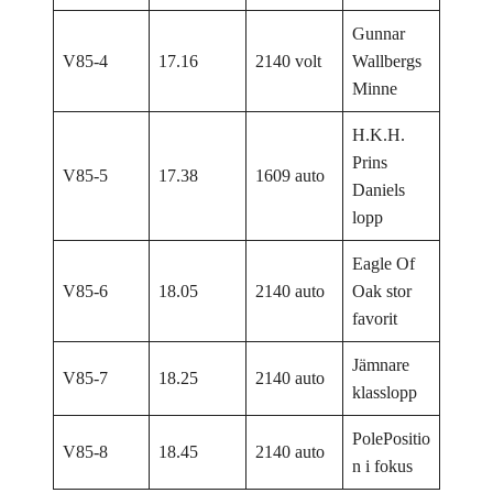
Gunnar
V85-4
17.16
2140 volt
Wallbergs
Minne
H.K.H.
Prins
V85-5
17.38
1609 auto
Daniels
lopp
Eagle Of
V85-6
18.05
2140 auto
Oak stor
favorit
Jämnare
V85-7
18.25
2140 auto
klasslopp
PolePositio
V85-8
18.45
2140 auto
n i fokus