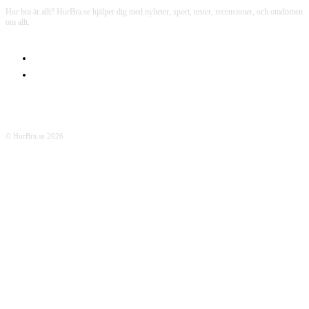
Hur bra är allt? HurBra.se hjälper dig med nyheter, sport, tester, recensioner, och omdömen
om allt.
OM OSS
INTEGRITETSPOLICY
© HurBra.se 2026