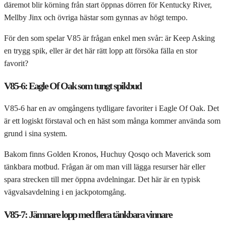
däremot blir körning från start öppnas dörren för Kentucky River,
Mellby Jinx och övriga hästar som gynnas av högt tempo.
För den som spelar V85 är frågan enkel men svår: är Keep Asking
en trygg spik, eller är det här rätt lopp att försöka fälla en stor
favorit?
V85-6: Eagle Of Oak som tungt spikbud
V85-6 har en av omgångens tydligare favoriter i Eagle Of Oak. Det
är ett logiskt förstaval och en häst som många kommer använda som
grund i sina system.
Bakom finns Golden Kronos, Huchuy Qosqo och Maverick som
tänkbara motbud. Frågan är om man vill lägga resurser här eller
spara strecken till mer öppna avdelningar. Det här är en typisk
vägvalsavdelning i en jackpotomgång.
V85-7: Jämnare lopp med flera tänkbara vinnare