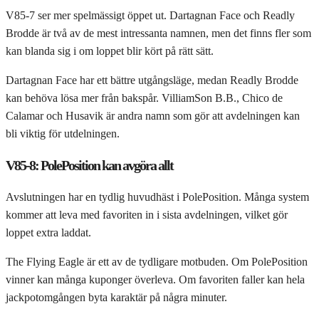
V85-7 ser mer spelmässigt öppet ut. Dartagnan Face och Readly
Brodde är två av de mest intressanta namnen, men det finns fler som
kan blanda sig i om loppet blir kört på rätt sätt.
Dartagnan Face har ett bättre utgångsläge, medan Readly Brodde
kan behöva lösa mer från bakspår. VilliamSon B.B., Chico de
Calamar och Husavik är andra namn som gör att avdelningen kan
bli viktig för utdelningen.
V85-8: PolePosition kan avgöra allt
Avslutningen har en tydlig huvudhäst i PolePosition. Många system
kommer att leva med favoriten in i sista avdelningen, vilket gör
loppet extra laddat.
The Flying Eagle är ett av de tydligare motbuden. Om PolePosition
vinner kan många kuponger överleva. Om favoriten faller kan hela
jackpotomgången byta karaktär på några minuter.