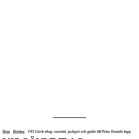
HurBra.se
Hem
Betting
V85 Gävle idag: starttid, jackpot och guide till Prins Daniels lopp