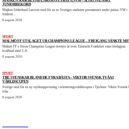
MAJKEN SÖDERLUND LARSSON FYRA PÅ JVM – SLOG SVENSKT
JUNIORREKORD
Majken Söderlund Larsson stod för en av Sveriges starkaste prestationer under junior-VM i
friidrott....
8 augusti 2026
SPORT
MALMÖ FF UTSLAGET UR CHAMPIONS LEAGUE – FREIGANG SÄNKTE MF
Malmö FF:s första Champions League-äventyr är över. Eintracht Frankfurt vann lördagens
kvalfinal med 2–0...
8 augusti 2026
SPORT
TRE SVENSKAR BLAND DE FYRA BÄSTA – VIKTOR SVENSK TVÅA I
VÄRLDSCUPEN
Sverige stod för en ny styrkeuppvisning i orienteringsvärldscupen i Tjeckien. Viktor Svensk 
tvåa...
8 augusti 2026
HurBra.se