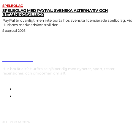
SPELBOLAG
SPELBOLAG MED PAYPAL: SVENSKA ALTERNATIV OCH
BETALNINGSVILLKOR
PayPal är ovanligt men inte borta hos svenska licensierade spelbolag. Vid
Hurbra:s marknadskontroll den...
5 augusti 2026
HurBra.se
Hur bra är allt? HurBra.se hjälper dig med nyheter, sport, tester,
recensioner, och omdömen om allt.
OM OSS
INTEGRITETSPOLICY
© HurBra.se 2026