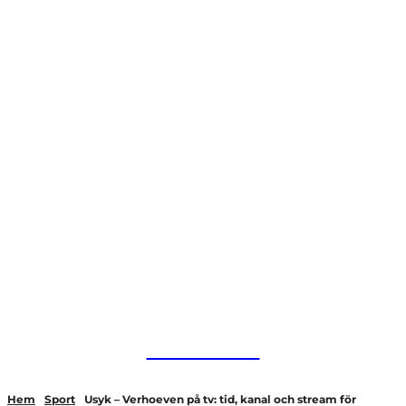
HurBra.se
Hem
Sport
Usyk – Verhoeven på tv: tid, kanal och stream för