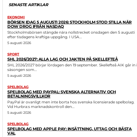
SENASTE ARTIKLAR
EKONOMI
BÖRSEN IDAG 5 AUGUSTI 2026: STOCKHOLM STOD STILLA NÄR
DOW DROG IFRÅN NASDAQ
Stockholmsbörsen stängde nära nollstrecket onsdagen den 5 augusti
efter tisdagens kraftiga uppgång. I USA...
5 augusti 2026
SPORT
SHL 2026/2027: ALLA LAG OCH JAKTEN PÅ SKELLEFTEÅ
SHL 2026/2027 börjar lördagen den 19 september. Skellefteå AIK går in 
säsongen som...
5 augusti 2026
SPELBOLAG
SPELBOLAG MED PAYPAL: SVENSKA ALTERNATIV OCH
BETALNINGSVILLKOR
PayPal är ovanligt men inte borta hos svenska licensierade spelbolag.
Vid Hurbra:s marknadskontroll den...
5 augusti 2026
SPELBOLAG
SPELBOLAG MED APPLE PAY: INSÄTTNING, UTTAG OCH BÄSTA
VAL