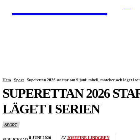
HurBra.se
SÖK
HEM
NYHETER
Hem
Sport
Superettan 2026 startar om 9 juni: tabell, matcher och läget i se
SUPERETTAN 2026 STA
LÄGET I SERIEN
SPORT
8 JUNI 2026
AV
JOSEFINE LINDGREN
PUBLICERAD