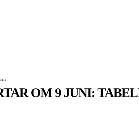
SPORT
EKONOMI
NÖJE
G
rien
RTAR OM 9 JUNI: TABE