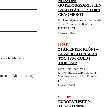
NILSSON?
GÖTEBORGSARTISTEN
BAKOM ÅRETS STORA
GENOMBROTT
För bara några år sedan funderade
Valter Nilsson på att ge upp
musiken. Den...
9 augusti 2026
SPORT
24 ÅR EFTER KLÜFT –
LIAM BELO DA SILVA
ersunds FK och
TOG JVM-GULD I
TIOKAMP
Liam Belo Da Silva är
juniorvärldsmästare i tiokamp.
innaren får möta lag
Svensken vann JVM i Eugene
på...
9 augusti 2026
SPELTIPS
EUROPATIPSET 9
AUGUSTI 2026: