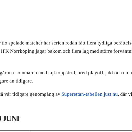
tio spelade matcher har serien redan fått flera tydliga berättel
, IFK Norrköping jagar bakom och flera lag med större förväntn
år in i sommaren med tajt toppstrid, bred playoff-jakt och en bo
gare än tidigare.
kså vår tidigare genomgång av
Superettan-tabellen just nu
, där 
 JUNI