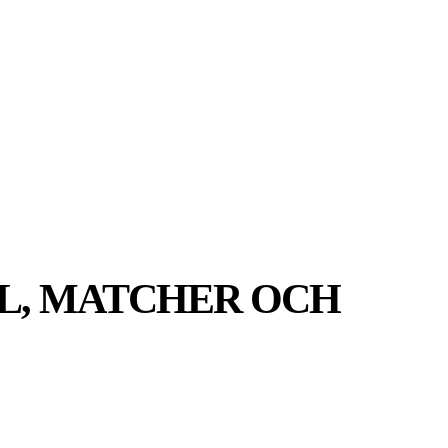
MER
MER
UIDER
LL, MATCHER OCH