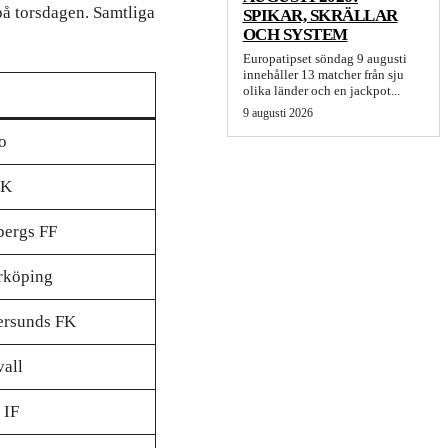
på torsdagen. Samtliga
SPIKAR, SKRÄLLAR
OCH SYSTEM
Europatipset söndag 9 augusti
innehåller 13 matcher från sju
olika länder och en jackpot...
9 augusti 2026
o
SK
bergs FF
rköping
ersunds FK
all
 IF