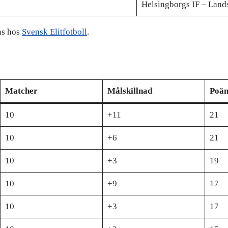
Helsingborgs IF – Land
ns hos
Svensk Elitfotboll
.
Matcher
Målskillnad
Poä
10
+11
21
10
+6
21
10
+3
19
10
+9
17
10
+3
17