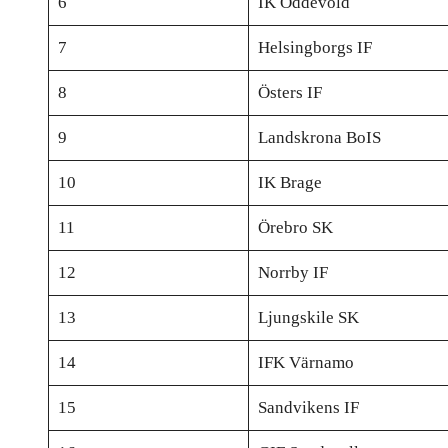
6
IK Oddevold
7
Helsingborgs IF
8
Östers IF
9
Landskrona BoIS
10
IK Brage
11
Örebro SK
12
Norrby IF
13
Ljungskile SK
14
IFK Värnamo
15
Sandvikens IF