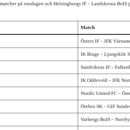
vå matcher på onsdagen och Helsingborgs IF – Landskrona BoIS 
Match
Östers IF – IFK Värnam
IK Brage – Ljungskile 
Sandvikens IF – Falken
IK Oddevold – IFK Nor
Nordic United FC – Öst
Örebro SK – GIF Sundsv
Varbergs BoIS – Norrby