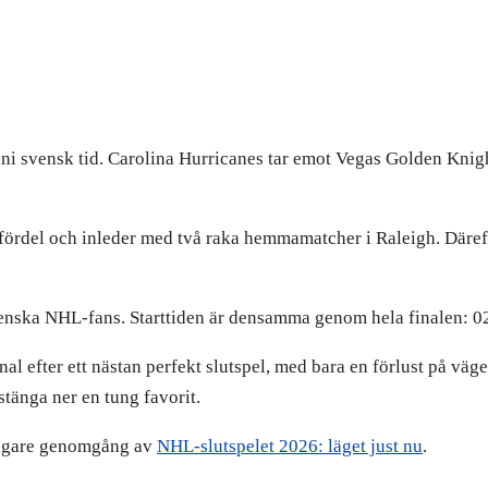
ni svensk tid. Carolina Hurricanes tar emot Vegas Golden Knigh
ördel och inleder med två raka hemmamatcher i Raleigh. Därefter
 svenska NHL-fans. Starttiden är densamma genom hela finalen: 0
l efter ett nästan perfekt slutspel, med bara en förlust på vägen
stänga ner en tung favorit.
tidigare genomgång av
NHL-slutspelet 2026: läget just nu
.