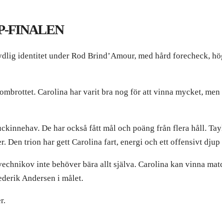
P-FINALEN
tydlig identitet under Rod Brind’Amour, med hård forecheck, hög
nombrottet. Carolina har varit bra nog för att vinna mycket, men in
puckinnehav. De har också fått mål och poäng från flera håll. T
r. Den trion har gett Carolina fart, energi och ett offensivt djup 
vechnikov inte behöver bära allt själva. Carolina kan vinna mat
ederik Andersen i målet.
r.