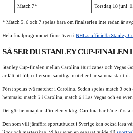
Match 7*
Torsdag 18 juni, 0
* Match 5, 6 och 7 spelas bara om finalserien inte redan är av
Hela finalprogrammet finns även i
NHL:s officiella Stanley 
SÅ SER DU STANLEY CUP-FINALEN 
Stanley Cup-finalen mellan Carolina Hurricanes och Vegas Gol
är lätt att följa eftersom samtliga matcher har samma starttid.
Först spelas två matcher i Carolina. Sedan spelas match 3 och 
hemmais: match 5 i Carolina, match 6 i Las Vegas och en even
Det gör hemmaplansfördelen viktig. Carolina har både första or
Den som vill jämföra sportutbudet i Sverige kan också läsa vår
ligor och mästerskap. Vi har även en separat guide till
sportpa