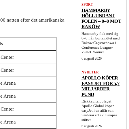
SPORT
HAMMARBY
HÖLL UNDAN I
.00 natten efter det amerikanska
POLEN – 0–0 MOT
RAKÓW
Hammarby fick med sig
0–0 från bortamötet med
Raków Częstochowa i
ts
Conference League-
kvalet. Warner...
 Center
6 augusti 2026
 Center
NYHETER
APOLLO KÖPER
e Arena
EASYJET FÖR 5,7
MILJARDER
PUND
e Arena
Riskkapitalbolaget
Apollo Global köper
 Center
easyJet i en affär som
värderar ett av Europas
största...
e Arena
6 augusti 2026