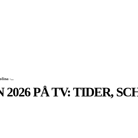
SPORT
EKONOMI
NÖJE
G
lina -...
2026 PÅ TV: TIDER, S