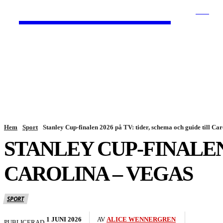
HurBra.se
SÖK
HEM
NYHETER
Hem
Sport
Stanley Cup-finalen 2026 på TV: tider, schema och guide till Caro
STANLEY CUP-FINALEN 
CAROLINA – VEGAS
SPORT
1 JUNI 2026
AV
ALICE WENNERGREN
PUBLICERAD