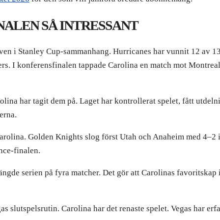
INALEN SÅ INTRESSANT
t även i Stanley Cup-sammanhang. Hurricanes har vunnit 12 av 13
ers. I konferensfinalen tappade Carolina en match mot Montrea
olina har tagit dem på. Laget har kontrollerat spelet, fått utdelni
erna.
arolina. Golden Knights slog först Utah och Anaheim med 4–2 
ce-finalen.
ängde serien på fyra matcher. Det gör att Carolinas favoritskap
as slutspelsrutin. Carolina har det renaste spelet. Vegas har e