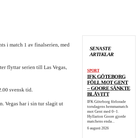
ts i match 1 av finalserien, med
SENASTE
ARTIKLAR
 flyttar serien till Las Vegas,
SPORT
IFK GÖTEBORG
FÖLL MOT GENT
– GOORE SÄNKTE
2.00 svensk tid.
BLÅVITT
IFK Göteborg förlorade
. Vegas har i sin tur slagit ut
torsdagens hemmamatch
mot Gent med 0–1.
Hyllarion Goore gjorde
matchens enda...
6 augusti 2026