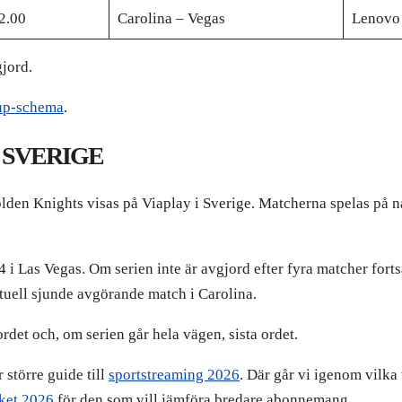
2.00
Carolina – Vegas
Lenovo
gjord.
Cup-schema
.
I SVERIGE
den Knights visas på Viaplay i Sverige. Matcherna spelas på n
4 i Las Vegas. Om serien inte är avgjord efter fyra matcher fort
tuell sjunde avgörande match i Carolina.
det och, om serien går hela vägen, sista ordet.
 större guide till
sportstreaming 2026
. Där går vi igenom vilka 
ket 2026
för den som vill jämföra bredare abonnemang.