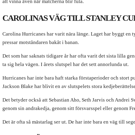
att vinna även när matcherna blir fula.
CAROLINAS VÄG TILL STANLEY CU
Carolina Hurricanes har varit nära länge. Laget har byggt en 
pressar motståndaren bakåt i banan.
Det som har saknats tidigare år har ofta varit det sista lilla ge
ta sig hela vägen. I årets slutspel har det sett annorlunda ut.
Hurricanes har inte bara haft starka förstaperioder och stort 
Jackson Blake har blivit en av slutspelets stora kedjeberättelse
Det betyder också att Sebastian Aho, Seth Jarvis och Andrei S
genom sin andrakedja, genom sitt försvarsspel eller genom Fr
Det är ofta så mästarlag ser ut. De har inte bara en väg till sege