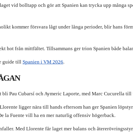
laget vid bolltapp och gör att Spanien kan trycka upp många spel
nolikt kommer försvara lågt under långa perioder, blir hans för
kt hot från mittfältet. Tillsammans ger trion Spanien både balan
 guide till
Spanien i VM 2026
.
ÅGAN
t bli Pau Cubarsí och Aymeric Laporte, med Marc Cucurella till 
lorente ligger nära till hands eftersom han ger Spanien löpstyr
m De la Fuente vill ha en mer naturlig offensiv högerback.
aller. Med Llorente får laget mer balans och återerövringssty