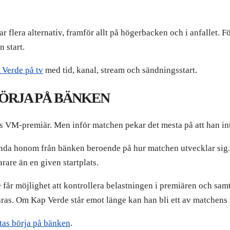
har flera alternativ, framför allt på högerbacken och i anfallet.
n start.
 Verde på tv
med tid, kanal, stream och sändningsstart.
ÖRJA PÅ BÄNKEN
ns VM-premiär. Men inför matchen pekar det mesta på att han int
vända honom från bänken beroende på hur matchen utvecklar sig. 
rare än en given startplats.
 får möjlighet att kontrollera belastningen i premiären och sam
paras. Om Kap Verde står emot länge kan han bli ett av matchens
ntas börja på bänken
.