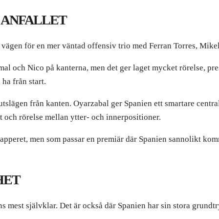
 ANFALLET
 vägen för en mer väntad offensiv trio med Ferran Torres, Mik
mal och Nico på kanterna, men det ger laget mycket rörelse, pr
ha från start.
slägen från kanten. Oyarzabal ger Spanien ett smartare central
och rörelse mellan ytter- och innerpositioner.
å papperet, men som passar en premiär där Spanien sannolikt ko
HET
s mest självklar. Det är också där Spanien har sin stora grundt