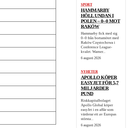
SPORT
HAMMARBY
HÖLL UNDAN I
POLEN – 0–0 MOT
RAKÓW
Hammarby fick med sig
0–0 från bortamötet med
Raków Częstochowa i
Conference League-
kvalet. Warner...
6 augusti 2026
NYHETER
APOLLO KÖPER
EASYJET FÖR 5,7
MILJARDER
PUND
Riskkapitalbolaget
Apollo Global köper
easyJet i en affär som
värderar ett av Europas
största...
6 augusti 2026