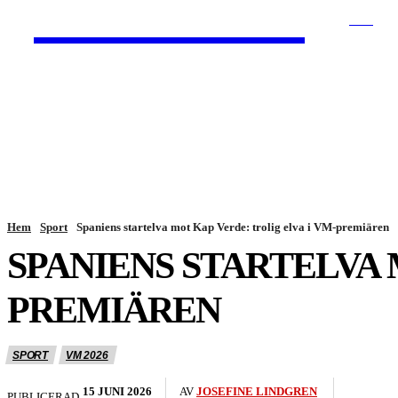
HurBra.se
SÖK
HEM
NYHETER
Hem
Sport
Spaniens startelva mot Kap Verde: trolig elva i VM-premiären
SPANIENS STARTELVA 
PREMIÄREN
SPORT
VM 2026
15 JUNI 2026
AV
JOSEFINE LINDGREN
PUBLICERAD