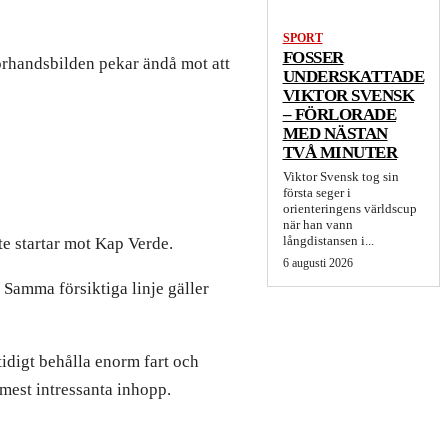
SPORT
FOSSER
 Förhandsbilden pekar ändå mot att
UNDERSKATTADE
VIKTOR SVENSK
– FÖRLORADE
MED NÄSTAN
TVÅ MINUTER
Viktor Svensk tog sin
första seger i
orienteringens världscup
när han vann
långdistansen i...
e startar mot Kap Verde.
6 augusti 2026
Samma försiktiga linje gäller
tidigt behålla enorm fart och
 mest intressanta inhopp.