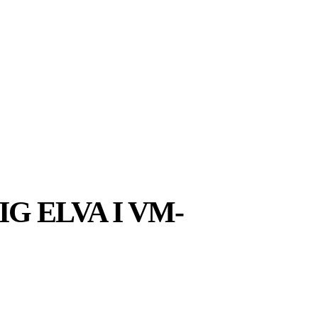
MER
MER
UIDER
G ELVA I VM-