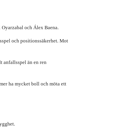
el Oyarzabal och Álex Baena.
esspel och positionssäkerhet. Mot
t anfallsspel än en ren
mmer ha mycket boll och möta ett
rygghet.