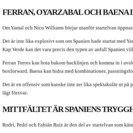
FERRAN, OYARZABAL OCH BAENA I
Om Yamal och Nico Williams börjar utanför startelvan öppnas
Det är inte lika explosivt som om Spanien hade startat med Ya
Kap Verde kan det vara precis den typen av anfall Spanien vill 
Ferran Torres kan hota bakom backlinjen och komma in i avslut
boxforward. Baena kan bidra med kombinationer, passningsfot 
Det är en offensiv som kanske inte ser lika spektakulär ut p
lågt försvar.
MITTFÄLTET ÄR SPANIENS TRYGG
Rodri, Pedri och Fabián Ruiz är den del av startelvan som känn