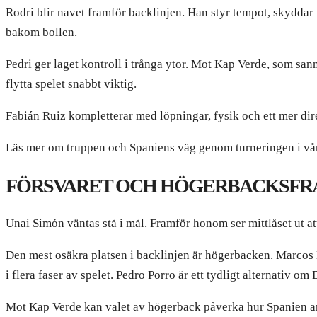
Rodri blir navet framför backlinjen. Han styr tempot, skyddar 
bakom bollen.
Pedri ger laget kontroll i trånga ytor. Mot Kap Verde, som san
flytta spelet snabbt viktig.
Fabián Ruiz kompletterar med löpningar, fysik och ett mer dire
Läs mer om truppen och Spaniens väg genom turneringen i vår
FÖRSVARET OCH HÖGERBACKSFR
Unai Simón väntas stå i mål. Framför honom ser mittlåset ut at
Den mest osäkra platsen i backlinjen är högerbacken. Marcos L
i flera faser av spelet. Pedro Porro är ett tydligt alternativ o
Mot Kap Verde kan valet av högerback påverka hur Spanien anf