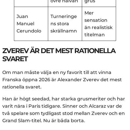
övre halvan
grus
Mer
Juan
Turneringe
sensation
Manuel
ns stora
än realistisk
Cerundolo
skrällnamn
titelman
ZVEREV ÄR DET MEST RATIONELLA
SVARET
Om man måste välja en ny favorit till att vinna
Franska öppna 2026 är Alexander Zverev det mest
rationella svaret.
Han är högt seedad, har starka grusmeriter och har
varit nära i Paris tidigare. Sinner och Alcaraz var de
två spelare som tydligast stod mellan Zverev och en
Grand Slam-titel. Nu är båda borta.