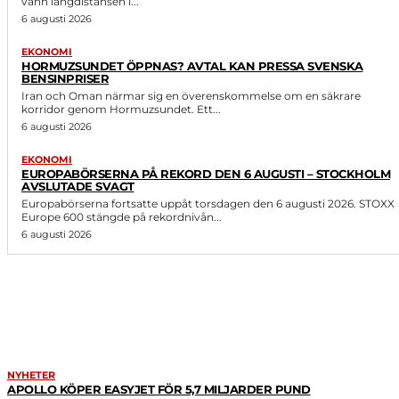
vann långdistansen i...
6 augusti 2026
EKONOMI
HORMUZSUNDET ÖPPNAS? AVTAL KAN PRESSA SVENSKA
BENSINPRISER
Iran och Oman närmar sig en överenskommelse om en säkrare
korridor genom Hormuzsundet. Ett...
6 augusti 2026
EKONOMI
EUROPABÖRSERNA PÅ REKORD DEN 6 AUGUSTI – STOCKHOLM
AVSLUTADE SVAGT
Europabörserna fortsatte uppåt torsdagen den 6 augusti 2026. STOXX
Europe 600 stängde på rekordnivån...
6 augusti 2026
LIKNANDE ARTIKLAR
NYHETER
APOLLO KÖPER EASYJET FÖR 5,7 MILJARDER PUND