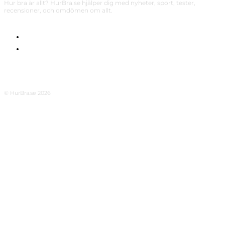
Hur bra är allt? HurBra.se hjälper dig med nyheter, sport, tester,
recensioner, och omdömen om allt.
OM OSS
INTEGRITETSPOLICY
© HurBra.se 2026