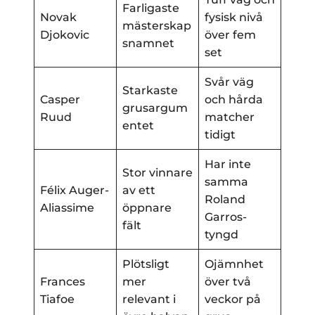
Farligaste
Novak
fysisk nivå
mästerskap
Djokovic
över fem
snamnet
set
Svår väg
Starkaste
Casper
och hårda
grusargum
Ruud
matcher
entet
tidigt
Har inte
Stor vinnare
samma
Félix Auger-
av ett
Roland
Aliassime
öppnare
Garros-
fält
tyngd
Plötsligt
Ojämnhet
Frances
mer
över två
Tiafoe
relevant i
veckor på