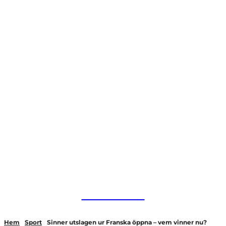
HurBra.se
Hem
Sport
Sinner utslagen ur Franska öppna – vem vinner nu?