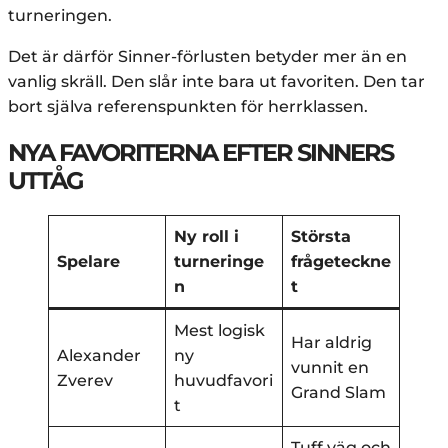
turneringen.
Det är därför Sinner-förlusten betyder mer än en
vanlig skräll. Den slår inte bara ut favoriten. Den tar
bort själva referenspunkten för herrklassen.
NYA FAVORITERNA EFTER SINNERS
UTTÅG
Ny roll i
Största
Spelare
turneringe
frågeteckne
n
t
Mest logisk
Har aldrig
Alexander
ny
vunnit en
Zverev
huvudfavori
Grand Slam
t
Tuff väg och