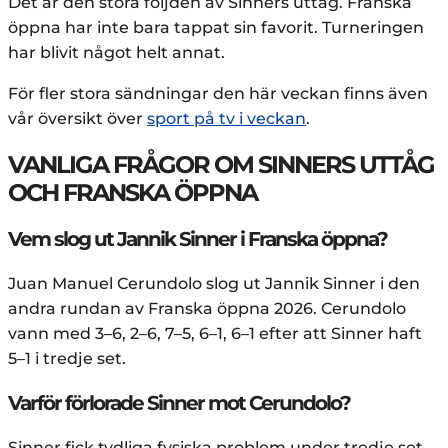
Det är den stora följden av Sinners uttåg. Franska
öppna har inte bara tappat sin favorit. Turneringen
har blivit något helt annat.
För fler stora sändningar den här veckan finns även
vår översikt över
sport på tv i veckan
.
VANLIGA FRÅGOR OM SINNERS UTTÅG
OCH FRANSKA ÖPPNA
Vem slog ut Jannik Sinner i Franska öppna?
Juan Manuel Cerundolo slog ut Jannik Sinner i den
andra rundan av Franska öppna 2026. Cerundolo
vann med 3–6, 2–6, 7–5, 6–1, 6–1 efter att Sinner haft
5–1 i tredje set.
Varför förlorade Sinner mot Cerundolo?
Sinner fick tydliga fysiska problem under tredje set