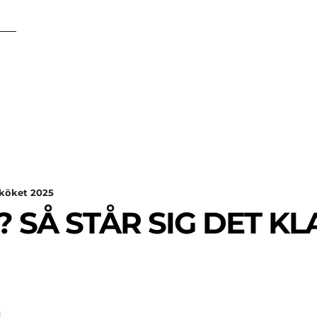
SÖK
SPORT
EKONOMI
NÖJE
G
tuköket 2025
? SÅ STÅR SIG DET K