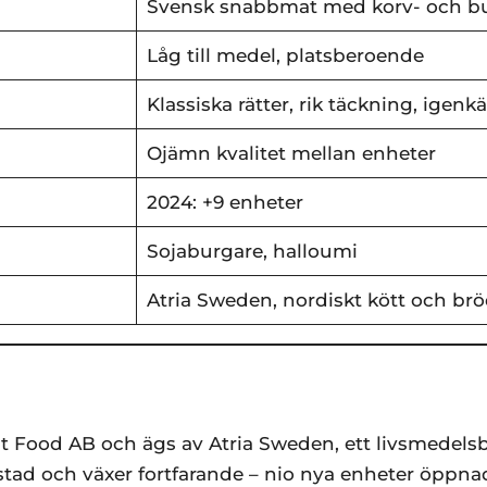
Svensk snabbmat med korv- och b
Låg till medel, platsberoende
Klassiska rätter, rik täckning, igen
Ojämn kvalitet mellan enheter
2024: +9 enheter
Sojaburgare, halloumi
Atria Sweden, nordiskt kött och br
t Food AB och ägs av Atria Sweden, ett livsmedels
 Ystad och växer fortfarande – nio nya enheter öppn