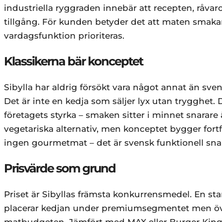
industriella ryggraden innebär att recepten, råvaror
tillgång. För kunden betyder det att maten smakar
vardagsfunktion prioriteras.
Klassikerna bär konceptet
Sibylla har aldrig försökt vara något annat än s
Det är inte en kedja som säljer lyx utan trygghet. 
företagets styrka – smaken sitter i minnet snarar
vegetariska alternativ, men konceptet bygger fort
ingen gourmetmat – det är svensk funktionell snab
Prisvärde som grund
Priset är Sibyllas främsta konkurrensmedel. En sta
placerar kedjan under premiumsegmentet men över 