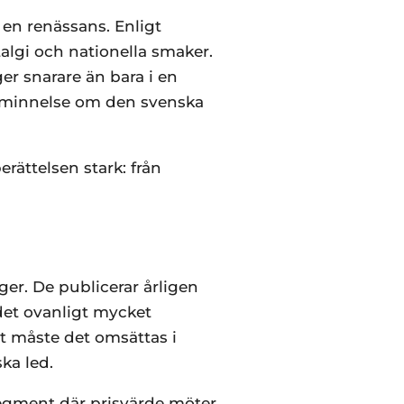
 en renässans. Enligt
talgi och nationella smaker.
ger snarare än bara i en
påminnelse om den svenska
rättelsen stark: från
er. De publicerar årligen
det ovanligt mycket
gt måste det omsättas i
ka led.
segment där prisvärde möter