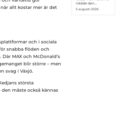
 och väntetid gör
nådde den...
när allt kostar mer är det
5 augusti 2026
splattformar och i sociala
 för snabba flöden och
re. Där MAX och McDonald’s
agemanget blir större – men
n svag i Växjö.
Kedjans största
g – den måste också kännas