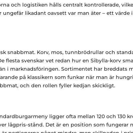
na och logistiken hålls centralt kontrollerade, vilke
 ungefär likadant oavsett var man äter – ett värde
vensk snabbmat. Korv, mos, tunnbrödrullar och stan
De flesta svenskar vet redan hur en Sibylla-korv sma
e än i marknadsföringen. Sortimentet har breddats 
farande på klassikern som funkar när man är hungri
bmat, och den rollen fyller kedjan skickligt.
ndardburgarmeny ligger ofta mellan 120 och 130 kron
lågpris-stånd. Det är en position som fungerar nä