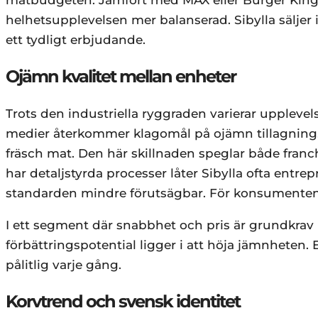
matbudgeten. Jämfört med MAX eller Burger King ä
helhetsupplevelsen mer balanserad. Sibylla säljer i
ett tydligt erbjudande.
Ojämn kvalitet mellan enheter
Trots den industriella ryggraden varierar upplevel
medier återkommer klagomål på ojämn tillagning, s
fräsch mat. Den här skillnaden speglar både fran
har detaljstyrda processer låter Sibylla ofta entr
standarden mindre förutsägbar. För konsumenten i
I ett segment där snabbhet och pris är grundkrav 
förbättringspotential ligger i att höja jämnheten
pålitlig varje gång.
Korvtrend och svensk identitet