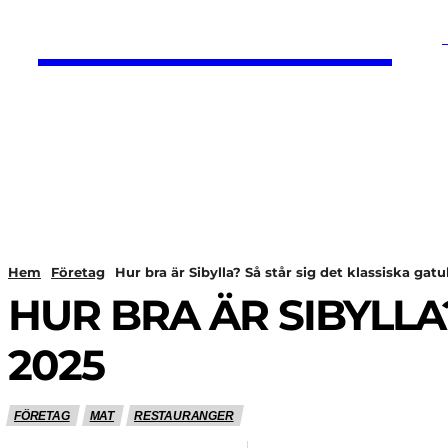
HurBra.se
HEM
NYHETER
Hem
Företag
Hur bra är Sibylla? Så står sig det klassiska ga
HUR BRA ÄR SIBYLLA
2025
FÖRETAG
MAT
RESTAURANGER