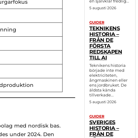
en självklar fredlig...
urgarfokus
5 augusti 2026
GUIDER
TEKNIKENS
känning
HISTORIA –
FRÅN DE
FÖRSTA
REDSKAPEN
TILL AI
Teknikens historia
började inte med
elektriciteten,
ångmaskinen eller
ödproduktion
ens jordbruket. De
äldsta kända
tillverkade...
5 augusti 2026
GUIDER
SVERIGES
bolag med nordisk bas.
HISTORIA –
FRÅN DE
ades under 2024. Den