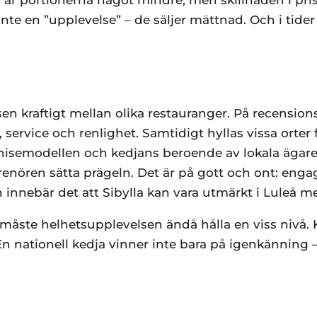
r portionerna något mindre, men skillnaden i pris
nte en ”upplevelse” – de säljer mättnad. Och i tider 
sen kraftigt mellan olika restauranger. På recension
ervice och renlighet. Samtidigt hyllas vissa orter
chisemodellen och kedjans beroende av lokala äga
eprenören sätta prägeln. Det är på gott och ont: eng
nnebär det att Sibylla kan vara utmärkt i Luleå me
måste helhetsupplevelsen ändå hålla en viss nivå. 
. En nationell kedja vinner inte bara på igenkännin