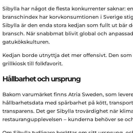
Sibylla har något de flesta konkurrenter saknar: e
branschindex har korvkonsumtionen i Sverige stigit
Sibylla är den enda stora kedjan som fullt ut bär d
bransch. När snabbmat blivit global och anpassad
gatukökskulturen.
Kedjan borde utnyttja det mer offensivt. Den som ä
grillkiosk till folkfavorit.
Hållbarhet och ursprung
Bakom varumärket finns Atria Sweden, som leverera
hållbarhetsdata med spårbarhet på kött, transpor
transparens. Det ger Sibylla trovärdighet när kli
restaurangupplevelsen – kunderna behöver se och 
Om Sibylla tydligare berättar om sitt ursprung, 