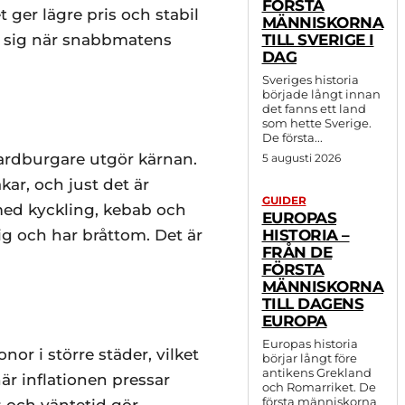
FÖRSTA
t ger lägre pris och stabil
MÄNNISKORNA
 i sig när snabbmatens
TILL SVERIGE I
DAG
Sveriges historia
började långt innan
det fanns ett land
som hette Sverige.
De första...
dardburgare utgör kärnan.
5 augusti 2026
kar, och just det är
GUIDER
med kyckling, kebab och
EUROPAS
g och har bråttom. Det är
HISTORIA –
FRÅN DE
FÖRSTA
MÄNNISKORNA
TILL DAGENS
EUROPA
Europas historia
or i större städer, vilket
börjar långt före
antikens Grekland
r inflationen pressar
och Romarriket. De
första människorna