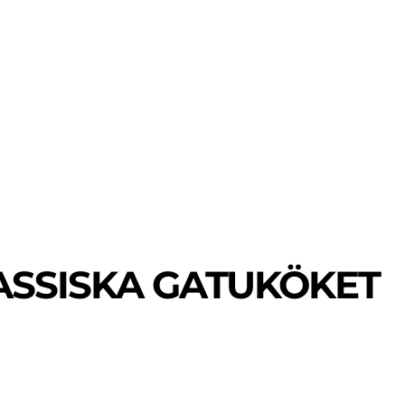
MER
MER
UIDER
LASSISKA GATUKÖKET