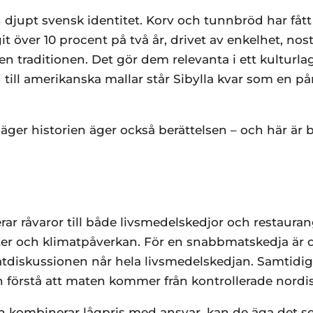
n djupt svensk identitet. Korv och tunnbröd har fått
 över 10 procent på två år, drivet av enkelhet, nos
en traditionen. Det gör dem relevanta i ett kulturla
 till amerikanska mallar står Sibylla kvar som en 
ger historien äger också berättelsen – och här är be
r råvaror till både livsmedelskedjor och restaurang
ter och klimatpåverkan. För en snabbmatskedja är 
matdiskussionen når hela livsmedelskedjan. Samtidi
förstå att maten kommer från kontrollerade nordis
och kombinerar lågpris med ansvar, kan de äga det 