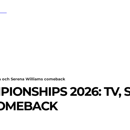
SÖK
SPORT
EKONOMI
NÖJE
G
a och Serena Williams comeback
PIONSHIPS 2026: TV,
COMEBACK