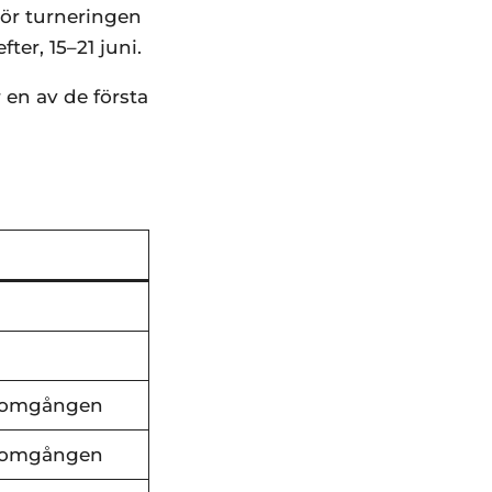
gör turneringen
er, 15–21 juni.
 en av de första
a omgången
a omgången