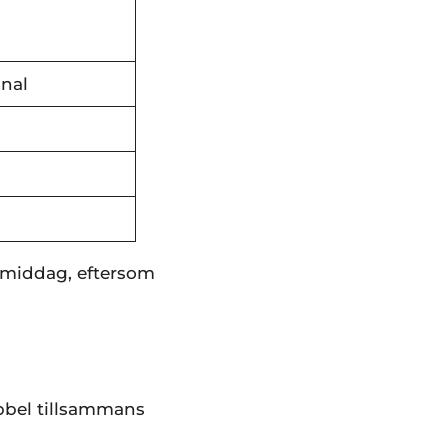
nal
ermiddag, eftersom
bbel tillsammans