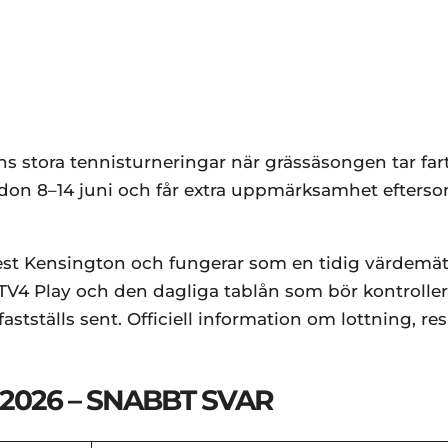
 stora tennisturneringar när grässäsongen tar fart
on 8–14 juni och får extra uppmärksamhet efters
est Kensington och fungerar som en tidig värdemät
 TV4 Play och den dagliga tablån som bör kontroller
tställs sent. Officiell information om lottning, re
2026 – SNABBT SVAR