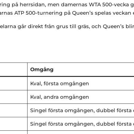
nering på herrsidan, men damernas WTA 500-vecka 
nas ATP 500-turnering på Queen’s spelas veckan eft
arna går direkt från grus till gräs, och Queen’s blir
Omgång
Kval, första omgången
Kval, andra omgången
Singel första omgången, dubbel först
Singel första omgången, dubbel först