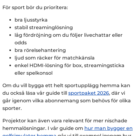
För sport bör du prioritera:
bra ljusstyrka
stabil streaminglösning
låg fördröjning om du följer livechattar eller
odds
bra rörelsehantering
ljud som räcker för matchkänsla
enkel HDMI-lösning för box, streamingsticka
eller spelkonsol
Om du vill bygga ett helt sportupplägg hemma kan
du också läsa vår guide till
sportpaket 2026
, där vi
går igenom vilka abonnemang som behövs för olika
sporter.
Projektor kan även vara relevant för mer nischade
hemmalösningar. I vår guide om
hur man bygger en
golfsimulator hemma
går vi till exempel igenom hur