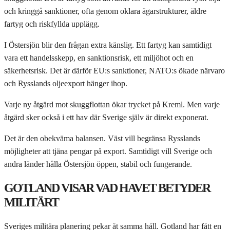
och kringgå sanktioner, ofta genom oklara ägarstrukturer, äldre
fartyg och riskfyllda upplägg.
I Östersjön blir den frågan extra känslig. Ett fartyg kan samtidigt
vara ett handelsskepp, en sanktionsrisk, ett miljöhot och en
säkerhetsrisk. Det är därför EU:s sanktioner, NATO:s ökade närvaro
och Rysslands oljeexport hänger ihop.
Varje ny åtgärd mot skuggflottan ökar trycket på Kreml. Men varje
åtgärd sker också i ett hav där Sverige själv är direkt exponerat.
Det är den obekväma balansen. Väst vill begränsa Rysslands
möjligheter att tjäna pengar på export. Samtidigt vill Sverige och
andra länder hålla Östersjön öppen, stabil och fungerande.
GOTLAND VISAR VAD HAVET BETYDER
MILITÄRT
Sveriges militära planering pekar åt samma håll. Gotland har fått en