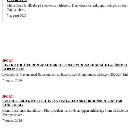
China Open är tillbaka på snookerns världstour. Den klassiska rankingturneringen spelas 
Taiyuan den...
7 augusti 2026
LIKNANDE ARTIKLAR
SPORT
LIVERPOOL ÖVERENS MED BARCELONA OM RONALD ARAÚJO – LÅN ME
KÖPOPTION
Liverpool är överens med Barcelona om att låna Ronald Araújo under säsongen 2026/27. Enli
7 augusti 2026
SPORT
SVERIGE SÄGER NEJ TILL INFANTINO – HÄR ÄR FÖRBUNDEN SOM TAR
STÄLLNING
Gianni Infantinos framtid som Fifa-president har blivit en öppen stridsfråga inom världsfotbo
Sverige tänker...
7 augusti 2026