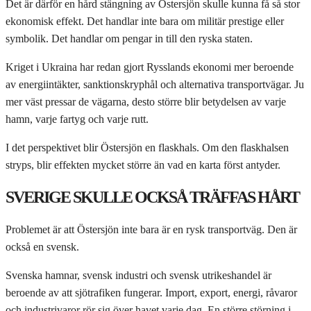
Det är därför en hård stängning av Östersjön skulle kunna få så stor
ekonomisk effekt. Det handlar inte bara om militär prestige eller
symbolik. Det handlar om pengar in till den ryska staten.
Kriget i Ukraina har redan gjort Rysslands ekonomi mer beroende
av energiintäkter, sanktionskryphål och alternativa transportvägar. Ju
mer väst pressar de vägarna, desto större blir betydelsen av varje
hamn, varje fartyg och varje rutt.
I det perspektivet blir Östersjön en flaskhals. Om den flaskhalsen
stryps, blir effekten mycket större än vad en karta först antyder.
SVERIGE SKULLE OCKSÅ TRÄFFAS HÅRT
Problemet är att Östersjön inte bara är en rysk transportväg. Den är
också en svensk.
Svenska hamnar, svensk industri och svensk utrikeshandel är
beroende av att sjötrafiken fungerar. Import, export, energi, råvaror
och industrivaror rör sig över havet varje dag. En större störning i