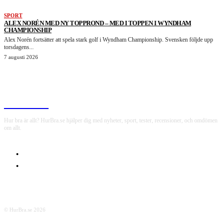
SPORT
ALEX NORÉN MED NY TOPPROND – MED I TOPPEN I WYNDHAM
CHAMPIONSHIP
Alex Norén fortsätter att spela stark golf i Wyndham Championship. Svensken följde upp
torsdagens...
7 augusti 2026
HurBra.se
Hur bra är allt? HurBra.se hjälper dig med nyheter, sport, tester, recensioner, och omdömen
om allt.
OM OSS
INTEGRITETSPOLICY
© HurBra.se 2026