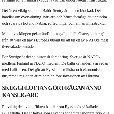
satsning för att stärka skyddet av kritisk undervattensinfrastruktur.
Det är en viktig skillnad. Baltic Sentry är inte en blockad. Det
handlar om övervakning, närvaro och bättre förmåga att upptäcka
och svara på hot mot kablar, rörledningar och annan infrastruktur.
Men utvecklingen pekar ändå åt ett tydligt håll. Östersjön har gått
från att vara ett hav i Europas utkant till att bli ett av NATO:s mest
övervakade områden.
För Sverige är det en historisk förändring. Sverige är NATO-
medlem. Finland är NATO-medlem. De baltiska länderna är redan
med i alliansen. Det gör att Rysslands militära och ekonomiska
utrymme i regionen är mindre än före invasionen av Ukraina.
SKUGGFLOTTAN GÖR FRÅGAN ÄNNU
KÄNSLIGARE
En viktig del av konflikten handlar om Rysslands så kallade
skuggflotta. Det är fartyg som används för att transportera rysk olja