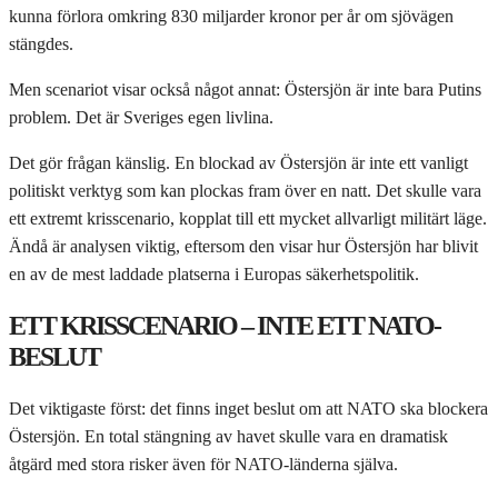
kunna förlora omkring 830 miljarder kronor per år om sjövägen
stängdes.
Men scenariot visar också något annat: Östersjön är inte bara Putins
problem. Det är Sveriges egen livlina.
Det gör frågan känslig. En blockad av Östersjön är inte ett vanligt
politiskt verktyg som kan plockas fram över en natt. Det skulle vara
ett extremt krisscenario, kopplat till ett mycket allvarligt militärt läge.
Ändå är analysen viktig, eftersom den visar hur Östersjön har blivit
en av de mest laddade platserna i Europas säkerhetspolitik.
ETT KRISSCENARIO – INTE ETT NATO-
BESLUT
Det viktigaste först: det finns inget beslut om att NATO ska blockera
Östersjön. En total stängning av havet skulle vara en dramatisk
åtgärd med stora risker även för NATO-länderna själva.