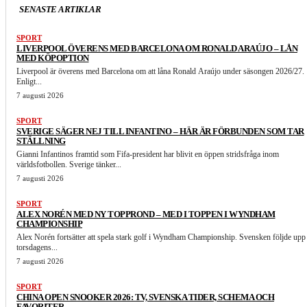
SENASTE ARTIKLAR
SPORT
LIVERPOOL ÖVERENS MED BARCELONA OM RONALD ARAÚJO – LÅN
MED KÖPOPTION
Liverpool är överens med Barcelona om att låna Ronald Araújo under säsongen 2026/27.
Enligt...
7 augusti 2026
SPORT
SVERIGE SÄGER NEJ TILL INFANTINO – HÄR ÄR FÖRBUNDEN SOM TAR
STÄLLNING
Gianni Infantinos framtid som Fifa-president har blivit en öppen stridsfråga inom
världsfotbollen. Sverige tänker...
7 augusti 2026
SPORT
ALEX NORÉN MED NY TOPPROND – MED I TOPPEN I WYNDHAM
CHAMPIONSHIP
Alex Norén fortsätter att spela stark golf i Wyndham Championship. Svensken följde upp
torsdagens...
7 augusti 2026
SPORT
CHINA OPEN SNOOKER 2026: TV, SVENSKA TIDER, SCHEMA OCH
FAVORITER