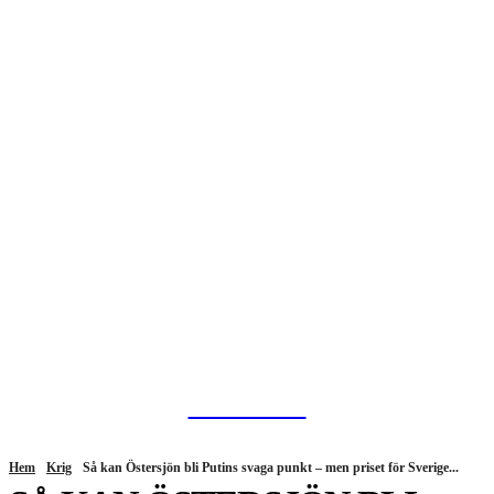
HurBra.se
Hem
Krig
Så kan Östersjön bli Putins svaga punkt – men priset för Sverige...