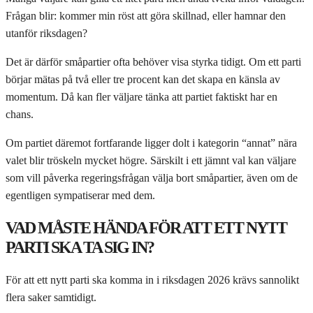
Frågan blir: kommer min röst att göra skillnad, eller hamnar den
utanför riksdagen?
Det är därför småpartier ofta behöver visa styrka tidigt. Om ett parti
börjar mätas på två eller tre procent kan det skapa en känsla av
momentum. Då kan fler väljare tänka att partiet faktiskt har en
chans.
Om partiet däremot fortfarande ligger dolt i kategorin “annat” nära
valet blir tröskeln mycket högre. Särskilt i ett jämnt val kan väljare
som vill påverka regeringsfrågan välja bort småpartier, även om de
egentligen sympatiserar med dem.
VAD MÅSTE HÄNDA FÖR ATT ETT NYTT
PARTI SKA TA SIG IN?
För att ett nytt parti ska komma in i riksdagen 2026 krävs sannolikt
flera saker samtidigt.