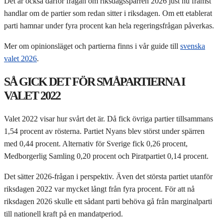
Det är också därför frågan om riksdagsspärren 2026 just nu främst
handlar om de partier som redan sitter i riksdagen. Om ett etablerat
parti hamnar under fyra procent kan hela regeringsfrågan påverkas.
Mer om opinionsläget och partierna finns i vår guide till
svenska
valet 2026
.
SÅ GICK DET FÖR SMÅPARTIERNA I
VALET 2022
Valet 2022 visar hur svårt det är. Då fick övriga partier tillsammans
1,54 procent av rösterna. Partiet Nyans blev störst under spärren
med 0,44 procent. Alternativ för Sverige fick 0,26 procent,
Medborgerlig Samling 0,20 procent och Piratpartiet 0,14 procent.
Det sätter 2026-frågan i perspektiv. Även det största partiet utanför
riksdagen 2022 var mycket långt från fyra procent. För att nå
riksdagen 2026 skulle ett sådant parti behöva gå från marginalparti
till nationell kraft på en mandatperiod.