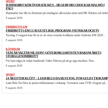
SPORT
HAMMARBY KÖR ÖVER HÄCKEN – DEGERFORS CHOCKAR MALMÖ I
PAUS
Hammarby har fått en drömstart på söndagens allsvenska möte med BK Häcken och leder.
9 augusti 2026
FRIIDROTTS-EM
FRIIDROTTS-EM 13 AUGUSTI 2026: PROGRAM, SVENSKAR OCH TV
Torsdag 13 augusti kan bli en av de stora svenska kvällarna under friidrotts-EM 2026...
9 augusti 2026
KÄNDISAR
VEM ÄR VALTER NILSSON? GÖTEBORGSARTISTEN BAKOM ÅRETS
STORA GENOMBROTT
För bara några år sedan funderade Valter Nilsson på att ge upp musiken. Den...
9 augusti 2026
SPORT
24 ÅR EFTER KLÜFT – LIAM BELO DA SILVA TOG JVM-GULD I TIOKAMP
Liam Belo Da Silva är juniorvärldsmästare i tiokamp. Svensken vann JVM i Eugene på...
9 augusti 2026
LIKNANDE ARTIKLAR