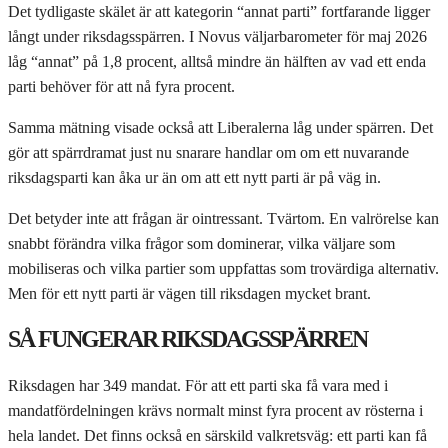
Det tydligaste skälet är att kategorin “annat parti” fortfarande ligger
långt under riksdagsspärren. I Novus väljarbarometer för maj 2026
låg “annat” på 1,8 procent, alltså mindre än hälften av vad ett enda
parti behöver för att nå fyra procent.
Samma mätning visade också att Liberalerna låg under spärren. Det
gör att spärrdramat just nu snarare handlar om om ett nuvarande
riksdagsparti kan åka ur än om att ett nytt parti är på väg in.
Det betyder inte att frågan är ointressant. Tvärtom. En valrörelse kan
snabbt förändra vilka frågor som dominerar, vilka väljare som
mobiliseras och vilka partier som uppfattas som trovärdiga alternativ.
Men för ett nytt parti är vägen till riksdagen mycket brant.
SÅ FUNGERAR RIKSDAGSSPÄRREN
Riksdagen har 349 mandat. För att ett parti ska få vara med i
mandatfördelningen krävs normalt minst fyra procent av rösterna i
hela landet. Det finns också en särskild valkretsväg: ett parti kan få