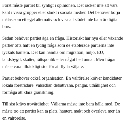
Först måste partiet bli synligt i opinionen. Det räcker inte att vara
känt i vissa grupper eller starkt i sociala medier. Det behöver börja
mätas som ett eget alternativ och visa att stödet inte bara är digitalt
brus.
Sedan behöver partiet äga en fråga. Historiskt har nya eller växande
partier ofta haft en tydlig fråga som de etablerade partierna inte
lyckats hantera. Det kan handla om migration, miljö, EU,
landsbygd, skatter, rättspolitik eller något helt annat. Men frågan
måste vara tillräckligt stor för att flytta väljare.
Partiet behöver också organisation. En valrörelse kräver kandidater,
lokala företrädare, valsedlar, debattvana, pengar, uthållighet och
förmåga att klara granskning.
Till sist krävs trovärdighet. Väljarna måste inte bara hålla med. De
måste tro att partiet kan ta plats, hantera makt och överleva mer än
en valrörelse.