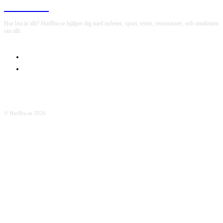
HurBra.se
Hur bra är allt? HurBra.se hjälper dig med nyheter, sport, tester, recensioner, och omdömen
om allt.
OM OSS
INTEGRITETSPOLICY
© HurBra.se 2026