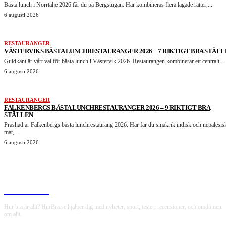
Bästa lunch i Norrtälje 2026 får du på Bergstugan. Här kombineras flera lagade rätter,...
6 augusti 2026
RESTAURANGER
VÄSTERVIKS BÄSTA LUNCHRESTAURANGER 2026 – 7 RIKTIGT BRA STÄL
Guldkant är vårt val för bästa lunch i Västervik 2026. Restaurangen kombinerar ett centralt...
6 augusti 2026
RESTAURANGER
FALKENBERGS BÄSTA LUNCHRESTAURANGER 2026 – 9 RIKTIGT BRA
STÄLLEN
Prashad är Falkenbergs bästa lunchrestaurang 2026. Här får du smakrik indisk och nepalesis
mat,...
6 augusti 2026
HurBra.se
Hur bra är allt? HurBra.se hjälper dig med nyheter, sport, tester, recensioner, och omdömen
om allt.