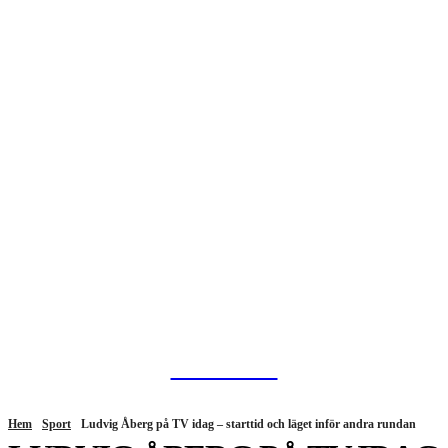
HurBra.se
Hem
Sport
Ludvig Åberg på TV idag – starttid och läget inför andra rundan