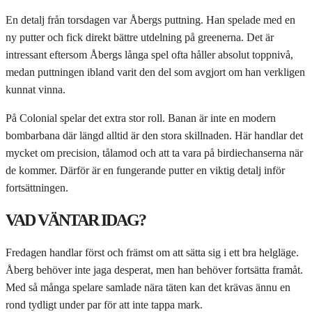
En detalj från torsdagen var Åbergs puttning. Han spelade med en
ny putter och fick direkt bättre utdelning på greenerna. Det är
intressant eftersom Åbergs långa spel ofta håller absolut toppnivå,
medan puttningen ibland varit den del som avgjort om han verkligen
kunnat vinna.
På Colonial spelar det extra stor roll. Banan är inte en modern
bombarbana där längd alltid är den stora skillnaden. Här handlar det
mycket om precision, tålamod och att ta vara på birdiechanserna när
de kommer. Därför är en fungerande putter en viktig detalj inför
fortsättningen.
VAD VÄNTAR IDAG?
Fredagen handlar först och främst om att sätta sig i ett bra helgläge.
Åberg behöver inte jaga desperat, men han behöver fortsätta framåt.
Med så många spelare samlade nära täten kan det krävas ännu en
rond tydligt under par för att inte tappa mark.