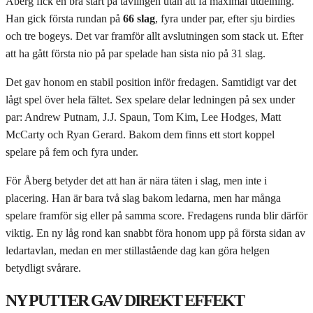
Åberg fick en bra start på tävlingen utan att få maximal utdelning.
Han gick första rundan på
66 slag
, fyra under par, efter sju birdies
och tre bogeys. Det var framför allt avslutningen som stack ut. Efter
att ha gått första nio på par spelade han sista nio på 31 slag.
Det gav honom en stabil position inför fredagen. Samtidigt var det
lågt spel över hela fältet. Sex spelare delar ledningen på sex under
par: Andrew Putnam, J.J. Spaun, Tom Kim, Lee Hodges, Matt
McCarty och Ryan Gerard. Bakom dem finns ett stort koppel
spelare på fem och fyra under.
För Åberg betyder det att han är nära täten i slag, men inte i
placering. Han är bara två slag bakom ledarna, men har många
spelare framför sig eller på samma score. Fredagens runda blir därför
viktig. En ny låg rond kan snabbt föra honom upp på första sidan av
ledartavlan, medan en mer stillastående dag kan göra helgen
betydligt svårare.
NY PUTTER GAV DIREKT EFFEKT