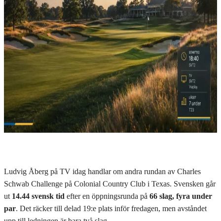
Ludvig Åberg på TV idag handlar om andra rundan av Charles
Schwab Challenge på Colonial Country Club i Texas. Svensken går
ut
14.44 svensk tid
efter en öppningsrunda på
66 slag, fyra under
par
. Det räcker till delad 19:e plats inför fredagen, men avståndet
upp till ledningen är bara två slag.