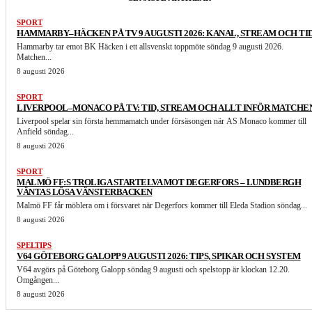
SPORT
HAMMARBY–HÄCKEN PÅ TV 9 AUGUSTI 2026: KANAL, STREAM OCH TI
Hammarby tar emot BK Häcken i ett allsvenskt toppmöte söndag 9 augusti 2026.
Matchen...
8 augusti 2026
SPORT
LIVERPOOL–MONACO PÅ TV: TID, STREAM OCH ALLT INFÖR MATCHE
Liverpool spelar sin första hemmamatch under försäsongen när AS Monaco kommer till
Anfield söndag...
8 augusti 2026
SPORT
MALMÖ FF:S TROLIGA STARTELVA MOT DEGERFORS – LUNDBERGH
VÄNTAS LÖSA VÄNSTERBACKEN
Malmö FF får möblera om i försvaret när Degerfors kommer till Eleda Stadion söndag...
8 augusti 2026
SPELTIPS
V64 GÖTEBORG GALOPP 9 AUGUSTI 2026: TIPS, SPIKAR OCH SYSTEM
V64 avgörs på Göteborg Galopp söndag 9 augusti och spelstopp är klockan 12.20.
Omgången...
8 augusti 2026