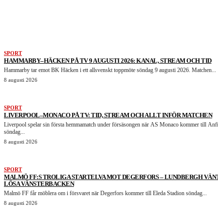
LIKNANDE ARTIKLAR
SPORT
HAMMARBY–HÄCKEN PÅ TV 9 AUGUSTI 2026: KANAL, STREAM OCH TID
Hammarby tar emot BK Häcken i ett allsvenskt toppmöte söndag 9 augusti 2026. Matchen...
8 augusti 2026
SPORT
LIVERPOOL–MONACO PÅ TV: TID, STREAM OCH ALLT INFÖR MATCHEN
Liverpool spelar sin första hemmamatch under försäsongen när AS Monaco kommer till Anfi
söndag...
8 augusti 2026
SPORT
MALMÖ FF:S TROLIGA STARTELVA MOT DEGERFORS – LUNDBERGH VÄN
LÖSA VÄNSTERBACKEN
Malmö FF får möblera om i försvaret när Degerfors kommer till Eleda Stadion söndag...
8 augusti 2026