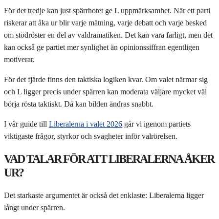
För det tredje kan just spärrhotet ge L uppmärksamhet. När ett parti
riskerar att åka ur blir varje mätning, varje debatt och varje besked
om stödröster en del av valdramatiken. Det kan vara farligt, men det
kan också ge partiet mer synlighet än opinionssiffran egentligen
motiverar.
För det fjärde finns den taktiska logiken kvar. Om valet närmar sig
och L ligger precis under spärren kan moderata väljare mycket väl
börja rösta taktiskt. Då kan bilden ändras snabbt.
I vår guide till
Liberalerna i valet 2026
går vi igenom partiets
viktigaste frågor, styrkor och svagheter inför valrörelsen.
VAD TALAR FÖR ATT LIBERALERNA ÅKER
UR?
Det starkaste argumentet är också det enklaste: Liberalerna ligger
långt under spärren.