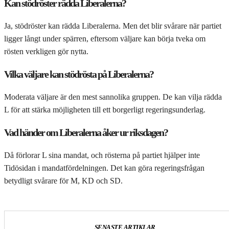
Kan stödröster rädda Liberalerna?
Ja, stödröster kan rädda Liberalerna. Men det blir svårare när partiet
ligger långt under spärren, eftersom väljare kan börja tveka om
rösten verkligen gör nytta.
Vilka väljare kan stödrösta på Liberalerna?
Moderata väljare är den mest sannolika gruppen. De kan vilja rädda
L för att stärka möjligheten till ett borgerligt regeringsunderlag.
Vad händer om Liberalerna åker ur riksdagen?
Då förlorar L sina mandat, och rösterna på partiet hjälper inte
Tidösidan i mandatfördelningen. Det kan göra regeringsfrågan
betydligt svårare för M, KD och SD.
SENASTE ARTIKLAR