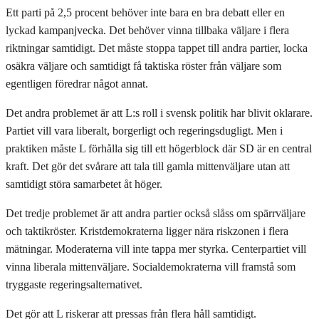
Ett parti på 2,5 procent behöver inte bara en bra debatt eller en
lyckad kampanjvecka. Det behöver vinna tillbaka väljare i flera
riktningar samtidigt. Det måste stoppa tappet till andra partier, locka
osäkra väljare och samtidigt få taktiska röster från väljare som
egentligen föredrar något annat.
Det andra problemet är att L:s roll i svensk politik har blivit oklarare.
Partiet vill vara liberalt, borgerligt och regeringsdugligt. Men i
praktiken måste L förhålla sig till ett högerblock där SD är en central
kraft. Det gör det svårare att tala till gamla mittenväljare utan att
samtidigt störa samarbetet åt höger.
Det tredje problemet är att andra partier också slåss om spärrväljare
och taktikröster. Kristdemokraterna ligger nära riskzonen i flera
mätningar. Moderaterna vill inte tappa mer styrka. Centerpartiet vill
vinna liberala mittenväljare. Socialdemokraterna vill framstå som
tryggaste regeringsalternativet.
Det gör att L riskerar att pressas från flera håll samtidigt.