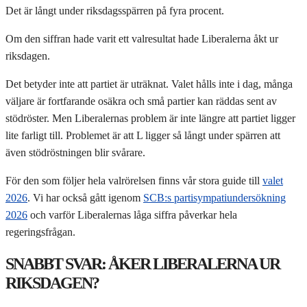
Det är långt under riksdagsspärren på fyra procent.
Om den siffran hade varit ett valresultat hade Liberalerna åkt ur
riksdagen.
Det betyder inte att partiet är uträknat. Valet hålls inte i dag, många
väljare är fortfarande osäkra och små partier kan räddas sent av
stödröster. Men Liberalernas problem är inte längre att partiet ligger
lite farligt till. Problemet är att L ligger så långt under spärren att
även stödröstningen blir svårare.
För den som följer hela valrörelsen finns vår stora guide till
valet
2026
. Vi har också gått igenom
SCB:s partisympatiundersökning
2026
och varför Liberalernas låga siffra påverkar hela
regeringsfrågan.
SNABBT SVAR: ÅKER LIBERALERNA UR
RIKSDAGEN?