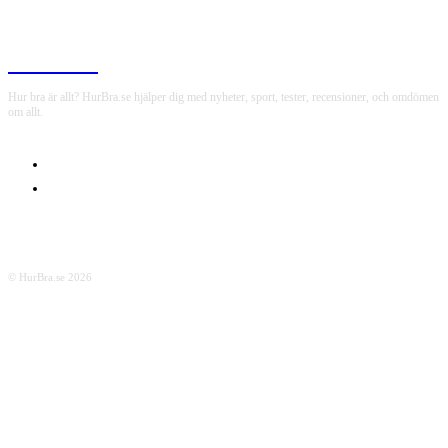
HurBra.se
Hur bra är allt? HurBra.se hjälper dig med nyheter, sport, tester, recensioner, och omdömen
om allt.
OM OSS
INTEGRITETSPOLICY
© HurBra.se 2026