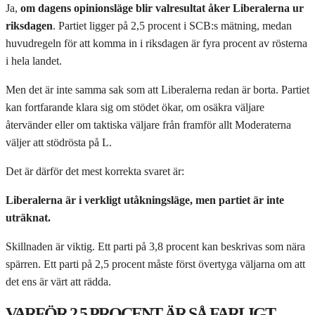
Ja,
om dagens opinionsläge blir valresultat åker Liberalerna ur
riksdagen
. Partiet ligger på 2,5 procent i SCB:s mätning, medan
huvudregeln för att komma in i riksdagen är fyra procent av rösterna
i hela landet.
Men det är inte samma sak som att Liberalerna redan är borta. Partiet
kan fortfarande klara sig om stödet ökar, om osäkra väljare
återvänder eller om taktiska väljare från framför allt Moderaterna
väljer att stödrösta på L.
Det är därför det mest korrekta svaret är:
Liberalerna är i verkligt utåkningsläge, men partiet är inte
uträknat.
Skillnaden är viktig. Ett parti på 3,8 procent kan beskrivas som nära
spärren. Ett parti på 2,5 procent måste först övertyga väljarna om att
det ens är värt att rädda.
VARFÖR 2,5 PROCENT ÄR SÅ FARLIGT