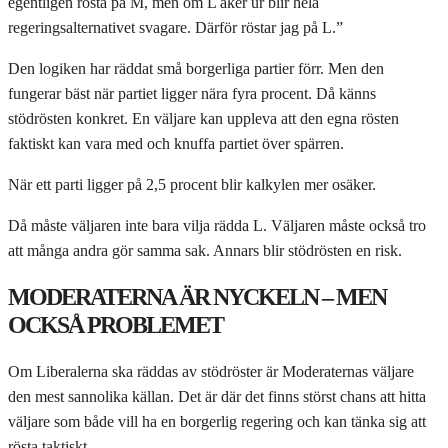
egentligen rösta på M, men om L åker ur blir hela
regeringsalternativet svagare. Därför röstar jag på L.”
Den logiken har räddat små borgerliga partier förr. Men den
fungerar bäst när partiet ligger nära fyra procent. Då känns
stödrösten konkret. En väljare kan uppleva att den egna rösten
faktiskt kan vara med och knuffa partiet över spärren.
När ett parti ligger på 2,5 procent blir kalkylen mer osäker.
Då måste väljaren inte bara vilja rädda L. Väljaren måste också tro
att många andra gör samma sak. Annars blir stödrösten en risk.
MODERATERNA ÄR NYCKELN – MEN
OCKSÅ PROBLEMET
Om Liberalerna ska räddas av stödröster är Moderaternas väljare
den mest sannolika källan. Det är där det finns störst chans att hitta
väljare som både vill ha en borgerlig regering och kan tänka sig att
rösta taktiskt.