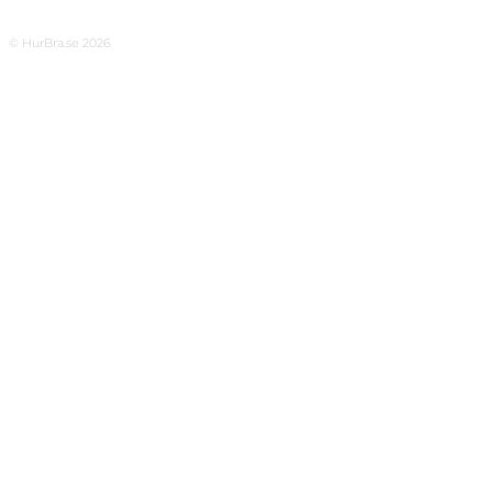
© HurBra.se 2026