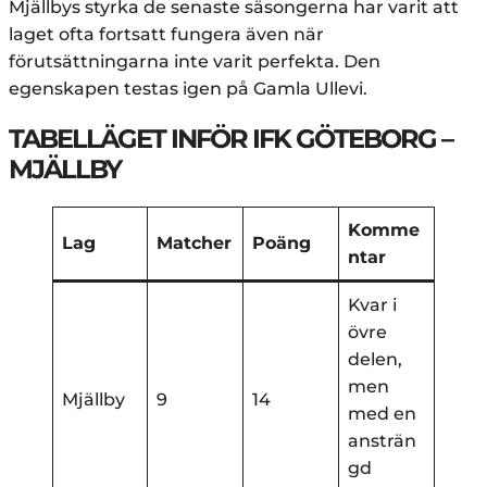
Mjällbys styrka de senaste säsongerna har varit att
laget ofta fortsatt fungera även när
förutsättningarna inte varit perfekta. Den
egenskapen testas igen på Gamla Ullevi.
TABELLÄGET INFÖR IFK GÖTEBORG –
MJÄLLBY
Komme
Lag
Matcher
Poäng
ntar
Kvar i
övre
delen,
men
Mjällby
9
14
med en
ansträn
gd