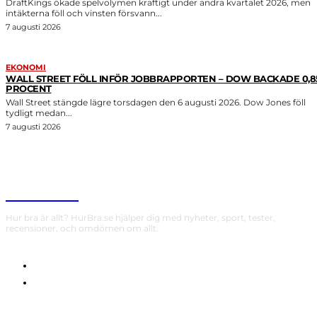
DraftKings ökade spelvolymen kraftigt under andra kvartalet 2026, men
intäkterna föll och vinsten försvann...
7 augusti 2026
EKONOMI
WALL STREET FÖLL INFÖR JOBBRAPPORTEN – DOW BACKADE 0,8
PROCENT
Wall Street stängde lägre torsdagen den 6 augusti 2026. Dow Jones föll
tydligt medan...
7 augusti 2026
HurBra.se
Hur bra är allt? HurBra.se hjälper dig med nyheter, sport, tester,
recensioner, och omdömen om allt.
OM OSS
INTEGRITETSPOLICY