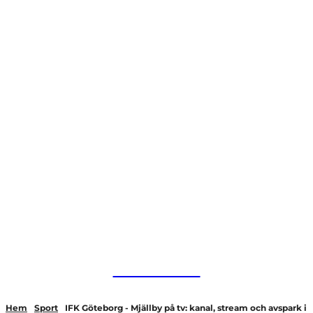
HurBra.se
Hem
Sport
IFK Göteborg - Mjällby på tv: kanal, stream och avspark i