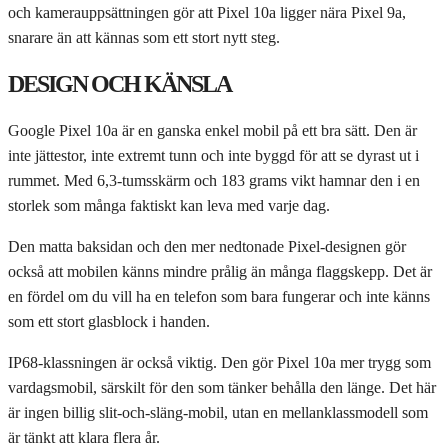
och kamerauppsättningen gör att Pixel 10a ligger nära Pixel 9a,
snarare än att kännas som ett stort nytt steg.
DESIGN OCH KÄNSLA
Google Pixel 10a är en ganska enkel mobil på ett bra sätt. Den är
inte jättestor, inte extremt tunn och inte byggd för att se dyrast ut i
rummet. Med 6,3-tumsskärm och 183 grams vikt hamnar den i en
storlek som många faktiskt kan leva med varje dag.
Den matta baksidan och den mer nedtonade Pixel-designen gör
också att mobilen känns mindre prålig än många flaggskepp. Det är
en fördel om du vill ha en telefon som bara fungerar och inte känns
som ett stort glasblock i handen.
IP68-klassningen är också viktig. Den gör Pixel 10a mer trygg som
vardagsmobil, särskilt för den som tänker behålla den länge. Det här
är ingen billig slit-och-släng-mobil, utan en mellanklassmodell som
är tänkt att klara flera år.