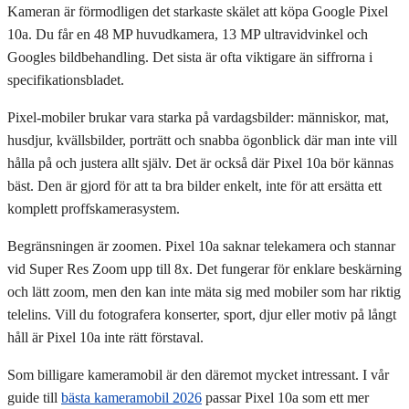
Kameran är förmodligen det starkaste skälet att köpa Google Pixel
10a. Du får en 48 MP huvudkamera, 13 MP ultravidvinkel och
Googles bildbehandling. Det sista är ofta viktigare än siffrorna i
specifikationsbladet.
Pixel-mobiler brukar vara starka på vardagsbilder: människor, mat,
husdjur, kvällsbilder, porträtt och snabba ögonblick där man inte vill
hålla på och justera allt själv. Det är också där Pixel 10a bör kännas
bäst. Den är gjord för att ta bra bilder enkelt, inte för att ersätta ett
komplett proffskamerasystem.
Begränsningen är zoomen. Pixel 10a saknar telekamera och stannar
vid Super Res Zoom upp till 8x. Det fungerar för enklare beskärning
och lätt zoom, men den kan inte mäta sig med mobiler som har riktig
telelins. Vill du fotografera konserter, sport, djur eller motiv på långt
håll är Pixel 10a inte rätt förstaval.
Som billigare kameramobil är den däremot mycket intressant. I vår
guide till
bästa kameramobil 2026
passar Pixel 10a som ett mer