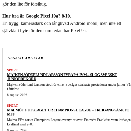
gör den lite för försiktig.
Hur bra är Google Pixel 10a? 8/10.
En trygg, kamerastark och långlivad Android-mobil, men inte ett
självklart byte för den som redan har Pixel 9a.
SENASTE ARTIKLAR
SPORT
MAJKEN SÖDERLUND LARSSON FYRA PÅ JVM – SLOG SVENSKT
JUNIORREKORD
Majken Söderlund Larsson stod för en av Sveriges starkaste prestationer under junior-V
i friidrott....
8 augusti 2026
SPORT
MALMÖ FF UTSLAGET UR CHAMPIONS LEAGUE – FREIGANG SÄNKTE
MFF
Malmö FF:s första Champions League-äventyr är över. Eintracht Frankfurt vann lördagen
kvalfinal med 2–0...
8 augusti 2026