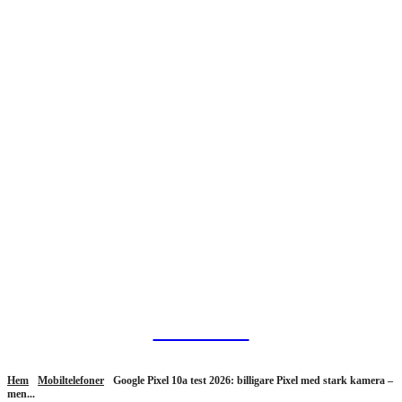
HurBra.se
Hem
Mobiltelefoner
Google Pixel 10a test 2026: billigare Pixel med stark kamera –
men...