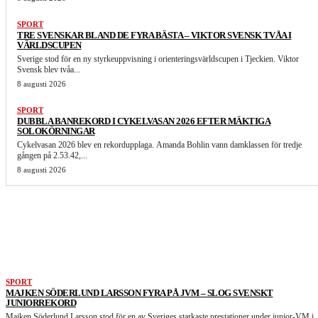
SPORT
TRE SVENSKAR BLAND DE FYRA BÄSTA – VIKTOR SVENSK TVÅA I
VÄRLDSCUPEN
Sverige stod för en ny styrkeuppvisning i orienteringsvärldscupen i Tjeckien. Viktor
Svensk blev tvåa...
8 augusti 2026
SPORT
DUBBLA BANREKORD I CYKELVASAN 2026 EFTER MÄKTIGA
SOLOKÖRNINGAR
Cykelvasan 2026 blev en rekordupplaga. Amanda Bohlin vann damklassen för tredje
gången på 2.53.42,...
8 augusti 2026
LIKNANDE ARTIKLAR
SPORT
MAJKEN SÖDERLUND LARSSON FYRA PÅ JVM – SLOG SVENSKT
JUNIORREKORD
Majken Söderlund Larsson stod för en av Sveriges starkaste prestationer under junior-VM i