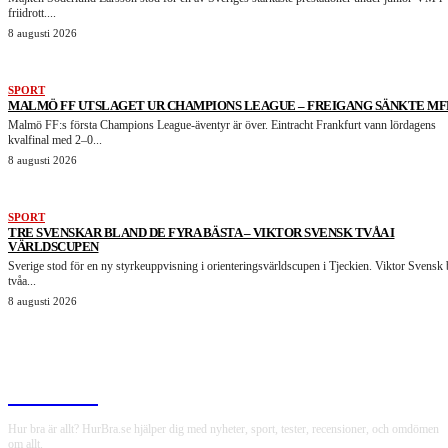
friidrott....
8 augusti 2026
SPORT
MALMÖ FF UTSLAGET UR CHAMPIONS LEAGUE – FREIGANG SÄNKTE MF
Malmö FF:s första Champions League-äventyr är över. Eintracht Frankfurt vann lördagens
kvalfinal med 2–0...
8 augusti 2026
SPORT
TRE SVENSKAR BLAND DE FYRA BÄSTA – VIKTOR SVENSK TVÅA I
VÄRLDSCUPEN
Sverige stod för en ny styrkeuppvisning i orienteringsvärldscupen i Tjeckien. Viktor Svensk 
tvåa...
8 augusti 2026
HurBra.se
Hur bra är allt? HurBra.se hjälper dig med nyheter, sport, tester, recensioner, och omdömen
om allt.