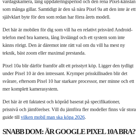
vardagskamera, lång uppdateringsperiod och den rena Pixel-känslan
som många gillar. Samtidigt är den så nära Pixel 9a att den inte är ett
självklart byte för den som redan har förra årets modell.
Det här är mobilen för dig som vill ha en relativt prisvärd Android-
telefon med bra kamera, lång livslängd och ett system som inte
känns rörigt. Den är däremot inte rätt val om du vill ha mest ny
teknik, bäst zoom eller maximal prestanda.
Pixel 10a blir därför framför allt ett prisstyrt köp. Ligger den tydligt
under Pixel 10 är den intressant. Krymper prisskillnaden blir det
svårare, eftersom Pixel 10 har starkare processor, mer minne och ett
mer komplett kamerasystem.
Det här är ett faktatest och köpråd baserat på specifikationer,
prisnivå och jämförelser. Vill du jämföra fler modeller finns vår stora
guide till
vilken mobil man ska köpa 2026
.
SNABB DOM: ÄR GOOGLE PIXEL 10A BRA?