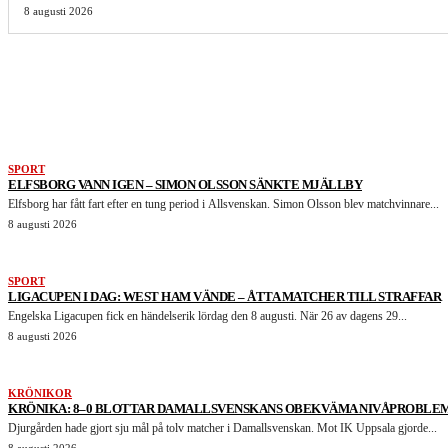
8 augusti 2026
LIKNANDE ARTIKLAR
SPORT
ELFSBORG VANN IGEN – SIMON OLSSON SÄNKTE MJÄLLBY
Elfsborg har fått fart efter en tung period i Allsvenskan. Simon Olsson blev matchvinnare...
8 augusti 2026
SPORT
LIGACUPEN I DAG: WEST HAM VÄNDE – ÅTTA MATCHER TILL STRAFFAR
Engelska Ligacupen fick en händelserik lördag den 8 augusti. När 26 av dagens 29...
8 augusti 2026
KRÖNIKOR
KRÖNIKA: 8–0 BLOTTAR DAMALLSVENSKANS OBEKVÄMA NIVÅPROBLE
Djurgården hade gjort sju mål på tolv matcher i Damallsvenskan. Mot IK Uppsala gjorde...