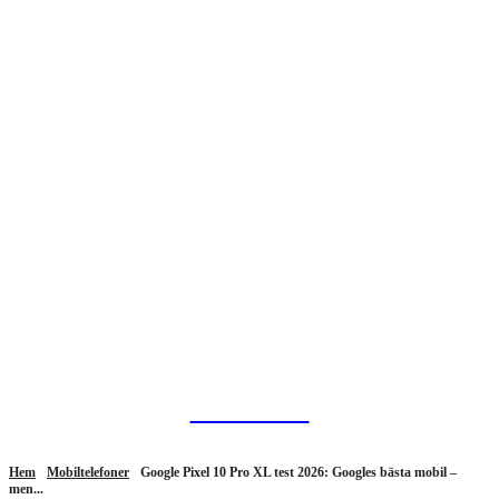
HurBra.se
Hem
Mobiltelefoner
Google Pixel 10 Pro XL test 2026: Googles bästa mobil –
men...