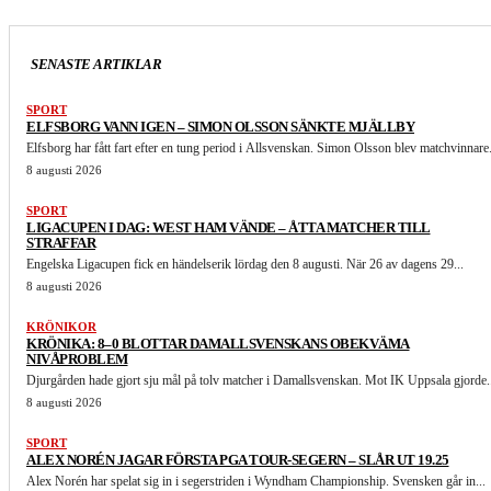
SENASTE ARTIKLAR
SPORT
ELFSBORG VANN IGEN – SIMON OLSSON SÄNKTE MJÄLLBY
Elfsborg har fått fart efter en tung period i Allsvenskan. Simon Olsson blev matchvinnare.
8 augusti 2026
SPORT
LIGACUPEN I DAG: WEST HAM VÄNDE – ÅTTA MATCHER TILL
STRAFFAR
Engelska Ligacupen fick en händelserik lördag den 8 augusti. När 26 av dagens 29...
8 augusti 2026
KRÖNIKOR
KRÖNIKA: 8–0 BLOTTAR DAMALLSVENSKANS OBEKVÄMA
NIVÅPROBLEM
Djurgården hade gjort sju mål på tolv matcher i Damallsvenskan. Mot IK Uppsala gjorde.
8 augusti 2026
SPORT
ALEX NORÉN JAGAR FÖRSTA PGA TOUR-SEGERN – SLÅR UT 19.25
Alex Norén har spelat sig in i segerstriden i Wyndham Championship. Svensken går in...