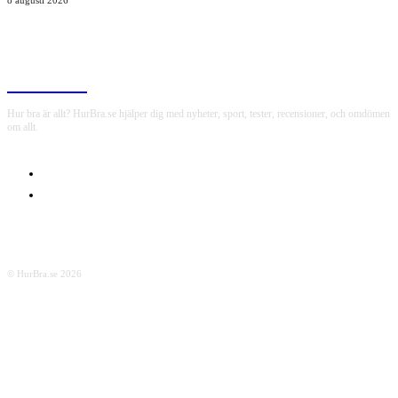
8 augusti 2026
HurBra.se
Hur bra är allt? HurBra.se hjälper dig med nyheter, sport, tester, recensioner, och omdömen
om allt.
OM OSS
INTEGRITETSPOLICY
© HurBra.se 2026