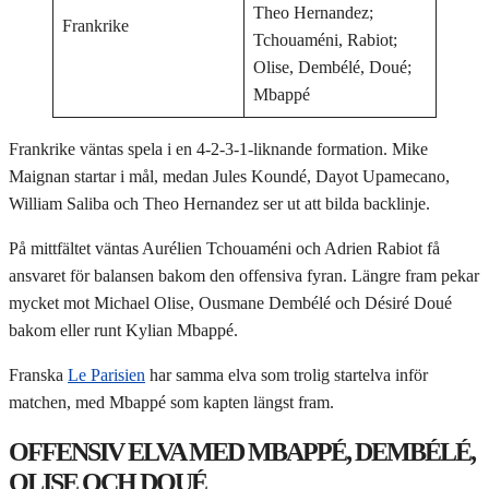
Theo Hernandez;
Frankrike
Tchouaméni, Rabiot;
Olise, Dembélé, Doué;
Mbappé
Frankrike väntas spela i en 4-2-3-1-liknande formation. Mike
Maignan startar i mål, medan Jules Koundé, Dayot Upamecano,
William Saliba och Theo Hernandez ser ut att bilda backlinje.
På mittfältet väntas Aurélien Tchouaméni och Adrien Rabiot få
ansvaret för balansen bakom den offensiva fyran. Längre fram pekar
mycket mot Michael Olise, Ousmane Dembélé och Désiré Doué
bakom eller runt Kylian Mbappé.
Franska
Le Parisien
har samma elva som trolig startelva inför
matchen, med Mbappé som kapten längst fram.
OFFENSIV ELVA MED MBAPPÉ, DEMBÉLÉ,
OLISE OCH DOUÉ