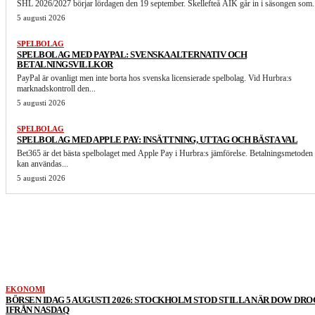
SHL 2026/2027 börjar lördagen den 19 september. Skellefteå AIK går in i säsongen som.
5 augusti 2026
SPELBOLAG
SPELBOLAG MED PAYPAL: SVENSKA ALTERNATIV OCH
BETALNINGSVILLKOR
PayPal är ovanligt men inte borta hos svenska licensierade spelbolag. Vid Hurbra:s
marknadskontroll den...
5 augusti 2026
SPELBOLAG
SPELBOLAG MED APPLE PAY: INSÄTTNING, UTTAG OCH BÄSTA VAL
Bet365 är det bästa spelbolaget med Apple Pay i Hurbra:s jämförelse. Betalningsmetoden
kan användas...
5 augusti 2026
LIKNANDE ARTIKLAR
EKONOMI
BÖRSEN IDAG 5 AUGUSTI 2026: STOCKHOLM STOD STILLA NÄR DOW DRO
IFRÅN NASDAQ