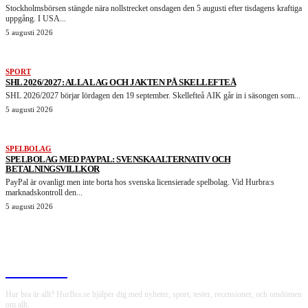
Stockholmsbörsen stängde nära nollstrecket onsdagen den 5 augusti efter tisdagens kraftiga
uppgång. I USA...
5 augusti 2026
SPORT
SHL 2026/2027: ALLA LAG OCH JAKTEN PÅ SKELLEFTEÅ
SHL 2026/2027 börjar lördagen den 19 september. Skellefteå AIK går in i säsongen som...
5 augusti 2026
SPELBOLAG
SPELBOLAG MED PAYPAL: SVENSKA ALTERNATIV OCH
BETALNINGSVILLKOR
PayPal är ovanligt men inte borta hos svenska licensierade spelbolag. Vid Hurbra:s
marknadskontroll den...
5 augusti 2026
HurBra.se
Hur bra är allt? HurBra.se hjälper dig med nyheter, sport, tester, recensioner, och omdömen
om allt.