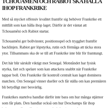
TCHOUAMÉNI OCH RABIOT SKA HÅLLA
IHOP FRANKRIKE
Med så mycket offensiv kvalitet framför sig behöver Frankrike ett
mittfält som kan hålla ihop laget. Därför är det väntat att
Tchouaméni och Rabiot startar.
Tchouaméni ger bollvinster, positionsspel och trygghet framför
backlinjen. Rabiot ger löpstyrka, rutin och förmåga att täcka stora
ytor. Tillsammans ska de se till att Frankrike inte blir för framtungt.
Det här blir särskilt viktigt mot Senegal. Motståndet har fysisk
styrka, fart och spelare som kan attackera snabbt när Frankrike
tappar boll. Om Frankrike får kontroll centralt kan laget dominera
matchen. Om Senegal vinner dueller och får ställa om kan premiären
bli betydligt mer besvärlig.
Frankrikes startelva handlar därför inte bara om hur många stjärnor
som får plats. Den handlar också om hur Deschamps får ihop