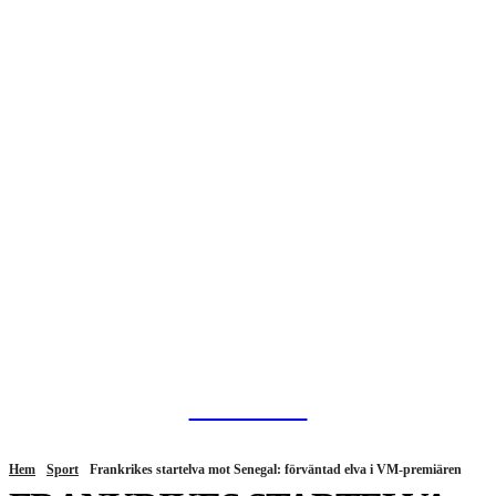
HurBra.se
Hem
Sport
Frankrikes startelva mot Senegal: förväntad elva i VM-premiären