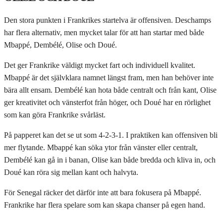
Den stora punkten i Frankrikes startelva är offensiven. Deschamps
har flera alternativ, men mycket talar för att han startar med både
Mbappé, Dembélé, Olise och Doué.
Det ger Frankrike väldigt mycket fart och individuell kvalitet.
Mbappé är det självklara namnet längst fram, men han behöver inte
bära allt ensam. Dembélé kan hota både centralt och från kant, Olise
ger kreativitet och vänsterfot från höger, och Doué har en rörlighet
som kan göra Frankrike svårläst.
På papperet kan det se ut som 4-2-3-1. I praktiken kan offensiven bli
mer flytande. Mbappé kan söka ytor från vänster eller centralt,
Dembélé kan gå in i banan, Olise kan både bredda och kliva in, och
Doué kan röra sig mellan kant och halvyta.
För Senegal räcker det därför inte att bara fokusera på Mbappé.
Frankrike har flera spelare som kan skapa chanser på egen hand.