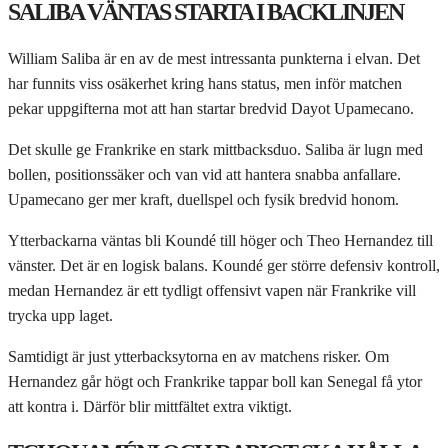
SALIBA VÄNTAS STARTA I BACKLINJEN
William Saliba är en av de mest intressanta punkterna i elvan. Det
har funnits viss osäkerhet kring hans status, men inför matchen
pekar uppgifterna mot att han startar bredvid Dayot Upamecano.
Det skulle ge Frankrike en stark mittbacksduo. Saliba är lugn med
bollen, positionssäker och van vid att hantera snabba anfallare.
Upamecano ger mer kraft, duellspel och fysik bredvid honom.
Ytterbackarna väntas bli Koundé till höger och Theo Hernandez till
vänster. Det är en logisk balans. Koundé ger större defensiv kontroll,
medan Hernandez är ett tydligt offensivt vapen när Frankrike vill
trycka upp laget.
Samtidigt är just ytterbacksytorna en av matchens risker. Om
Hernandez går högt och Frankrike tappar boll kan Senegal få ytor
att kontra i. Därför blir mittfältet extra viktigt.