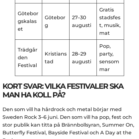
Gratis
Götebor
Götebor
27–30
stadsfes
gskalas
g
augusti
t, musik,
et
mat
Pop,
Trädgår
Kristians
28–29
party,
den
tad
augusti
sensom
Festival
mar
KORT SVAR: VILKA FESTIVALER SKA
MAN HA KOLL PÅ?
Den som vill ha hårdrock och metal börjar med
Sweden Rock 3–6 juni. Den som vill ha pop, fest och
stor publik kan titta på Brännbollsyran, Summer On,
Butterfly Festival, Bayside Festival och A Day at the