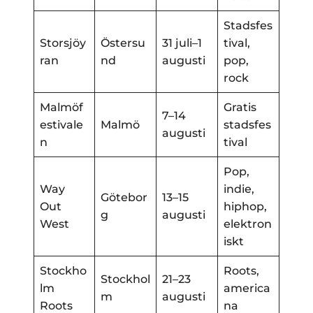
Stadsfes
Storsjöy
Östersu
31 juli–1
tival,
ran
nd
augusti
pop,
rock
Malmöf
Gratis
7–14
estivale
Malmö
stadsfes
augusti
n
tival
Pop,
Way
indie,
Götebor
13–15
Out
hiphop,
g
augusti
West
elektron
iskt
Stockho
Roots,
Stockhol
21–23
lm
america
m
augusti
Roots
na