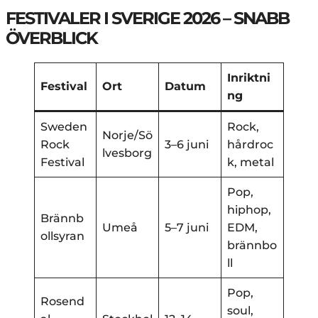
FESTIVALER I SVERIGE 2026 – SNABB
ÖVERBLICK
Inriktni
Festival
Ort
Datum
ng
Sweden
Rock,
Norje/Sö
Rock
3–6 juni
hårdroc
lvesborg
Festival
k, metal
Pop,
hiphop,
Brännb
Umeå
5–7 juni
EDM,
ollsyran
brännbo
ll
Pop,
Rosend
soul,