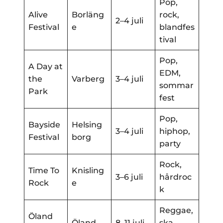
Pop,
Alive
Borläng
rock,
2–4 juli
Festival
e
blandfes
tival
Pop,
A Day at
EDM,
the
Varberg
3–4 juli
sommar
Park
fest
Pop,
Bayside
Helsing
3–4 juli
hiphop,
Festival
borg
party
Rock,
Time To
Knisling
3–6 juli
hårdroc
Rock
e
k
Reggae,
Öland
Öland
8–11 juli
ska,