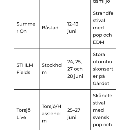
dsmiljö
Strandfe
stival
Summe
12–13
Båstad
med
r On
juni
pop och
EDM
Stora
24, 25,
utomhu
STHLM
Stockhol
27 och
skonsert
Fields
m
28 juni
er på
Gärdet
Skånefe
stival
Torsjö/H
Torsjö
25–27
med
ässlehol
Live
juni
svensk
m
pop och