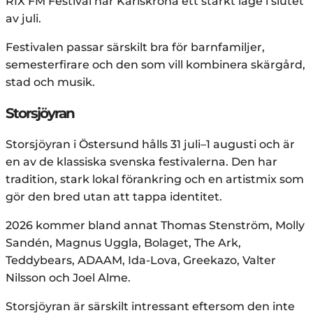
RIX FM Festival har Karlskrona ett starkt läge i slutet
av juli.
Festivalen passar särskilt bra för barnfamiljer,
semesterfirare och den som vill kombinera skärgård,
stad och musik.
Storsjöyran
Storsjöyran i Östersund hålls 31 juli–1 augusti och är
en av de klassiska svenska festivalerna. Den har
tradition, stark lokal förankring och en artistmix som
gör den bred utan att tappa identitet.
2026 kommer bland annat Thomas Stenström, Molly
Sandén, Magnus Uggla, Bolaget, The Ark,
Teddybears, ADAAM, Ida-Lova, Greekazo, Valter
Nilsson och Joel Alme.
Storsjöyran är särskilt intressant eftersom den inte