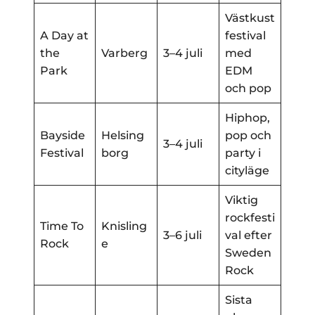
Västkust
A Day at
festival
the
Varberg
3–4 juli
med
Park
EDM
och pop
Hiphop,
Bayside
Helsing
pop och
3–4 juli
Festival
borg
party i
cityläge
Viktig
rockfesti
Time To
Knisling
3–6 juli
val efter
Rock
e
Sweden
Rock
Sista