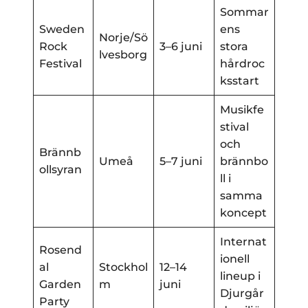
Sommar
Sweden
ens
Norje/Sö
Rock
3–6 juni
stora
lvesborg
Festival
hårdroc
ksstart
Musikfe
stival
och
Brännb
Umeå
5–7 juni
brännbo
ollsyran
ll i
samma
koncept
Internat
Rosend
ionell
al
Stockhol
12–14
lineup i
Garden
m
juni
Djurgår
Party