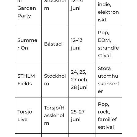
al
Stockhol
12–14
indie,
Garden
m
juni
elektron
Party
iskt
Pop,
Summe
12–13
EDM,
Båstad
r On
juni
strandfe
stival
Stora
24, 25,
STHLM
Stockhol
utomhu
27 och
Fields
m
skonsert
28 juni
er
Pop,
Torsjö/H
Torsjö
25–27
rock,
ässlehol
Live
juni
familjef
m
estival