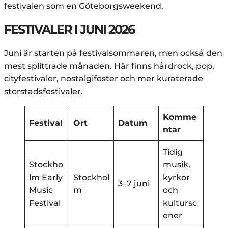
festivalen som en Göteborgsweekend.
FESTIVALER I JUNI 2026
Juni är starten på festivalsommaren, men också den
mest splittrade månaden. Här finns hårdrock, pop,
cityfestivaler, nostalgifester och mer kuraterade
storstadsfestivaler.
Komme
Festival
Ort
Datum
ntar
Tidig
Stockho
musik,
lm Early
Stockhol
kyrkor
3–7 juni
Music
m
och
Festival
kultursc
ener