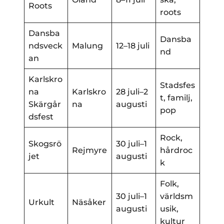
Roots
roots
Dansba
Dansba
ndsveck
Malung
12–18 juli
nd
an
Karlskro
Stadsfes
na
Karlskro
28 juli–2
t, familj,
Skärgår
na
augusti
pop
dsfest
Rock,
Skogsrö
30 juli–1
Rejmyre
hårdroc
jet
augusti
k
Folk,
30 juli–1
världsm
Urkult
Näsåker
augusti
usik,
kultur