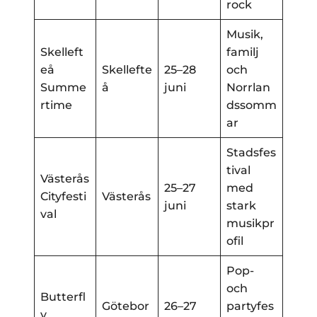
rock
Musik,
Skelleft
familj
eå
Skellefte
25–28
och
Summe
å
juni
Norrlan
rtime
dssomm
ar
Stadsfes
tival
Västerås
25–27
med
Cityfesti
Västerås
juni
stark
val
musikpr
ofil
Pop-
och
Butterfl
Götebor
26–27
partyfes
y