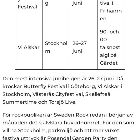
g
juni
tival i
Festival
Frihamn
en
90- och
00-
Stockhol
26–27
Vi Älskar
talsnost
m
juni
algi på
Gärdet
Den mest intensiva junihelgen är 26–27 juni. Då
krockar Butterfly Festival i Göteborg, Vi Älskar i
Stockholm, Västerås Cityfestival, Skellefteå
Summertime och Torsjö Live.
För rockpubliken är Sweden Rock redan i början av
månaden det självklara huvudnumret. För den som
vill ha Stockholm, parkmiljö och ett mer vuxet
festivaluttryck är Rosendal Garden Party den