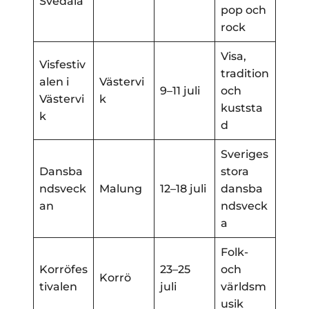
Svedala
pop och
rock
Visa,
Visfestiv
tradition
alen i
Västervi
9–11 juli
och
Västervi
k
kuststa
k
d
Sveriges
Dansba
stora
ndsveck
Malung
12–18 juli
dansba
an
ndsveck
a
Folk-
Korröfes
23–25
och
Korrö
tivalen
juli
världsm
usik