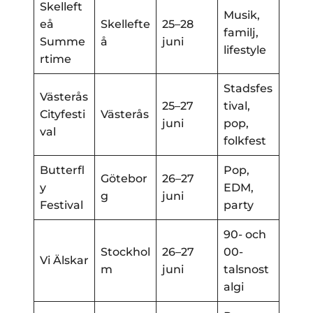
Skelleft
Musik,
eå
Skellefte
25–28
familj,
Summe
å
juni
lifestyle
rtime
Stadsfes
Västerås
25–27
tival,
Cityfesti
Västerås
juni
pop,
val
folkfest
Butterfl
Pop,
Götebor
26–27
y
EDM,
g
juni
Festival
party
90- och
Stockhol
26–27
00-
Vi Älskar
m
juni
talsnost
algi