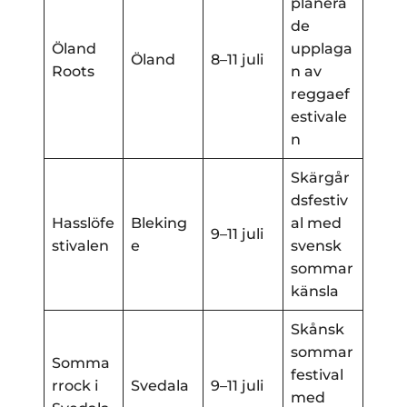
planera
de
Öland
upplaga
Öland
8–11 juli
Roots
n av
reggaef
estivale
n
Skärgår
dsfestiv
Hasslöfe
Bleking
al med
9–11 juli
stivalen
e
svensk
sommar
känsla
Skånsk
sommar
Somma
festival
rrock i
Svedala
9–11 juli
med