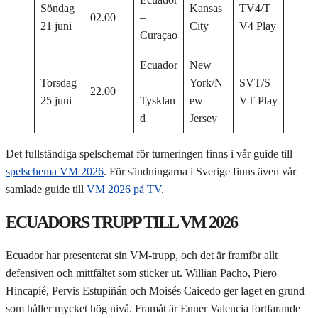
Söndag
Kansas
TV4/T
02.00
–
21 juni
City
V4 Play
Curaçao
Ecuador
New
Torsdag
–
York/N
SVT/S
22.00
25 juni
Tysklan
ew
VT Play
d
Jersey
Det fullständiga spelschemat för turneringen finns i vår guide till
spelschema VM 2026
. För sändningarna i Sverige finns även vår
samlade guide till
VM 2026 på TV
.
ECUADORS TRUPP TILL VM 2026
Ecuador har presenterat sin VM-trupp, och det är framför allt
defensiven och mittfältet som sticker ut. Willian Pacho, Piero
Hincapié, Pervis Estupiñán och Moisés Caicedo ger laget en grund
som håller mycket hög nivå. Framåt är Enner Valencia fortfarande