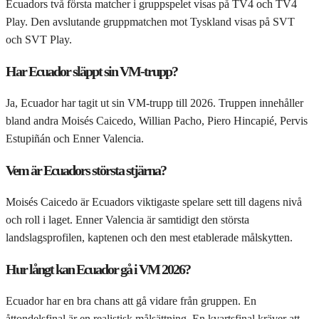
Ecuadors två första matcher i gruppspelet visas på TV4 och TV4
Play. Den avslutande gruppmatchen mot Tyskland visas på SVT
och SVT Play.
Har Ecuador släppt sin VM-trupp?
Ja, Ecuador har tagit ut sin VM-trupp till 2026. Truppen innehåller
bland andra Moisés Caicedo, Willian Pacho, Piero Hincapié, Pervis
Estupiñán och Enner Valencia.
Vem är Ecuadors största stjärna?
Moisés Caicedo är Ecuadors viktigaste spelare sett till dagens nivå
och roll i laget. Enner Valencia är samtidigt den största
landslagsprofilen, kaptenen och den mest etablerade målskytten.
Hur långt kan Ecuador gå i VM 2026?
Ecuador har en bra chans att gå vidare från gruppen. En
åttondelsfinal är en realistisk målsättning. En kvartsfinal kräver att