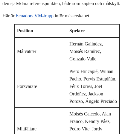
den självklara referenspunkten, både som kapten och målskytt.
Här är
Ecuadors VM-trupp
inför mästerskapet.
Position
Spelare
Hernán Galíndez,
Målvakter
Moisés Ramírez,
Gonzalo Valle
Piero Hincapié, Willian
Pacho, Pervis Estupiñán,
Försvarare
Félix Torres, Joel
Ordóñez, Jackson
Porozo, Ángelo Preciado
Moisés Caicedo, Alan
Franco, Kendry Páez,
Mittfältare
Pedro Vite, Jordy