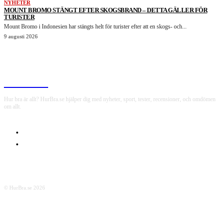
NYHETER
MOUNT BROMO STÄNGT EFTER SKOGSBRAND – DETTA GÄLLER FÖR
TURISTER
Mount Bromo i Indonesien har stängts helt för turister efter att en skogs- och...
9 augusti 2026
HurBra.se
Hur bra är allt? HurBra.se hjälper dig med nyheter, sport, tester, recensioner, och omdömen
om allt.
OM OSS
INTEGRITETSPOLICY
© HurBra.se 2026