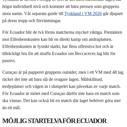
högst individuell nivå och kommer att bära pressen som gruppens
stora namn. Vår separata guide till
Tyskland i VM 2026
går djupare
på deras trupp och förväntningar.
För Ecuador blir de två första matcherna mycket viktiga. Premiären
mot Elfenbenskusten kan bli en direkt kamp om andraplatsen.
Elfenbenskusten är fysiskt starkt, har flera offensiva hot och är
tillräckligt bra för att straffa Ecuador om Beccaceces lag blir för
passivt.
Curaçao är på papperet gruppens outsider, men i ett VM med 48 lag
räcker det inte att bara slå de svagare lagen. Målskillnad,
tredjeplatser och vägen in i slutspelet kan påverkas av varje match.
För Ecuador är mötet med Curaçao därför inte bara en match som
ska vinnas. Det kan också bli en match där laget behöver göra mer
än ett mål.
MÖJLIG STARTELVA FÖR ECUADOR