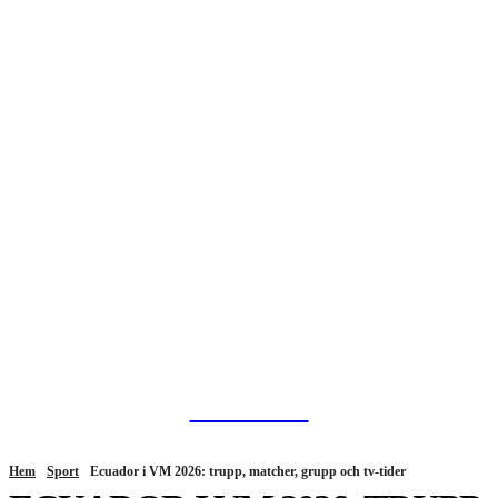
HurBra.se
Hem
Sport
Ecuador i VM 2026: trupp, matcher, grupp och tv-tider