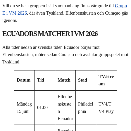
Vill du se hela gruppen i sitt sammanhang finns vår guide till
Grupp
E i VM 2026
, där även Tyskland, Elfenbenskusten och Curaçao gås
igenom.
ECUADORS MATCHER I VM 2026
Alla tider nedan är svenska tider. Ecuador börjar mot
Elfenbenskusten, möter sedan Curaçao och avslutar gruppspelet mot
Tyskland.
TV/stre
Datum
Tid
Match
Stad
am
Elfenbe
Måndag
nskuste
Philadel
TV4/T
01.00
15 juni
n –
phia
V4 Play
Ecuador
Ecuador