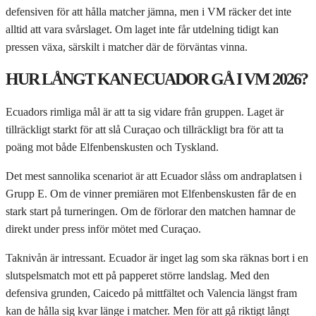
defensiven för att hålla matcher jämna, men i VM räcker det inte
alltid att vara svårslaget. Om laget inte får utdelning tidigt kan
pressen växa, särskilt i matcher där de förväntas vinna.
HUR LÅNGT KAN ECUADOR GÅ I VM 2026?
Ecuadors rimliga mål är att ta sig vidare från gruppen. Laget är
tillräckligt starkt för att slå Curaçao och tillräckligt bra för att ta
poäng mot både Elfenbenskusten och Tyskland.
Det mest sannolika scenariot är att Ecuador slåss om andraplatsen i
Grupp E. Om de vinner premiären mot Elfenbenskusten får de en
stark start på turneringen. Om de förlorar den matchen hamnar de
direkt under press inför mötet med Curaçao.
Taknivån är intressant. Ecuador är inget lag som ska räknas bort i en
slutspelsmatch mot ett på papperet större landslag. Med den
defensiva grunden, Caicedo på mittfältet och Valencia längst fram
kan de hålla sig kvar länge i matcher. Men för att gå riktigt långt