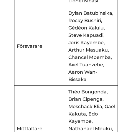
Lionel Mpasi
Dylan Batubinsika,
Rocky Bushiri,
Gédéon Kalulu,
Steve Kapuadi,
Joris Kayembe,
Försvarare
Arthur Masuaku,
Chancel Mbemba,
Axel Tuanzebe,
Aaron Wan-
Bissaka
Théo Bongonda,
Brian Cipenga,
Meschack Elia, Gaël
Kakuta, Edo
Kayembe,
Mittfältare
Nathanaël Mbuku,