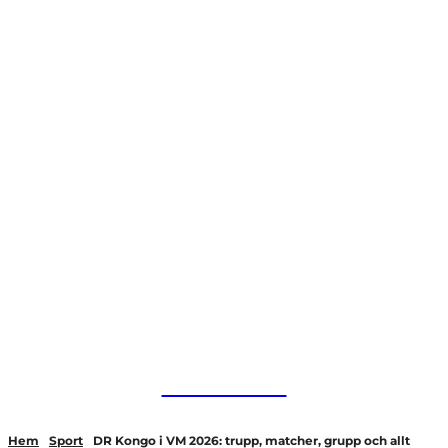
HurBra.se
Hem
Sport
DR Kongo i VM 2026: trupp, matcher, grupp och allt