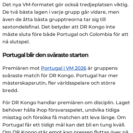
Det nya VM-formatet gör också tredjeplatsen viktig.
De två bästa lagen i varje grupp går vidare, men
även de åtta bästa grupptreorna tar sig till
sextondelsfinal. Det betyder att DR Kongo inte
måste sluta före både Portugal och Colombia för att
nå slutspel.
Portugal blir den svåraste starten
Premiären mot
Portugal i VM 2026
är gruppens
svåraste match för DR Kongo. Portugal har mer
mästerskapsrutin, fler världsspelare och större
bredd.
För DR Kongo handlar premiären om disciplin. Laget
behöver hålla ihop försvarsspelet, undvika tidiga
misstag och försöka få matchen att leva länge. Om
Portugal får ett tidigt mål kan det bli en tung kväll.
Om DR Kongo står emot kan pressen flyttas över på