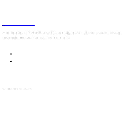
HurBra.se
Hur bra är allt? HurBra.se hjälper dig med nyheter, sport, tester,
recensioner, och omdömen om allt.
OM OSS
INTEGRITETSPOLICY
© HurBra.se 2026