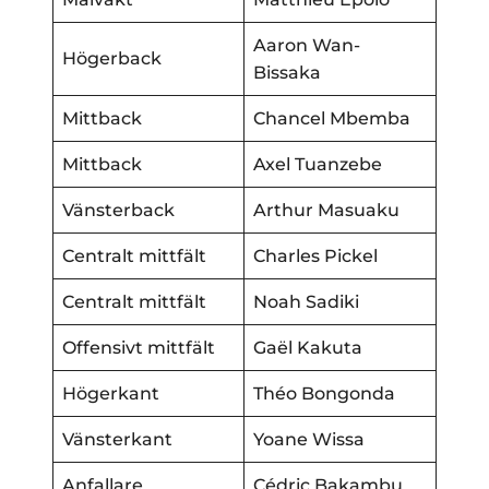
Aaron Wan-
Högerback
Bissaka
Mittback
Chancel Mbemba
Mittback
Axel Tuanzebe
Vänsterback
Arthur Masuaku
Centralt mittfält
Charles Pickel
Centralt mittfält
Noah Sadiki
Offensivt mittfält
Gaël Kakuta
Högerkant
Théo Bongonda
Vänsterkant
Yoane Wissa
Anfallare
Cédric Bakambu