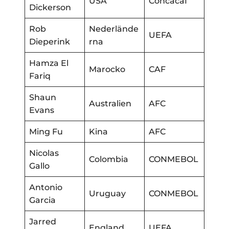
USA
Concacaf
Dickerson
Rob
Nederlände
UEFA
Dieperink
rna
Hamza El
Marocko
CAF
Fariq
Shaun
Australien
AFC
Evans
Ming Fu
Kina
AFC
Nicolas
Colombia
CONMEBOL
Gallo
Antonio
Uruguay
CONMEBOL
Garcia
Jarred
England
UEFA