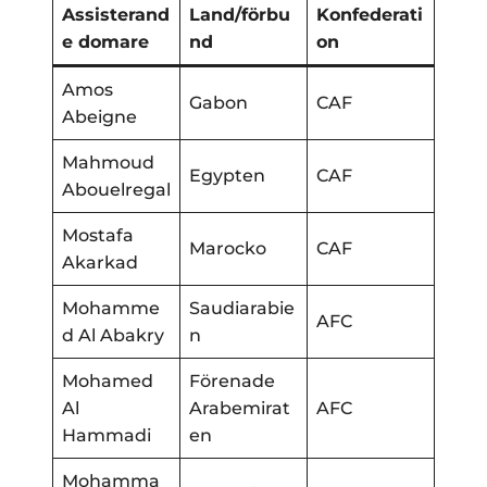
Assisterand
Land/förbu
Konfederati
e domare
nd
on
Amos
Gabon
CAF
Abeigne
Mahmoud
Egypten
CAF
Abouelregal
Mostafa
Marocko
CAF
Akarkad
Mohamme
Saudiarabie
AFC
d Al Abakry
n
Mohamed
Förenade
Al
Arabemirat
AFC
Hammadi
en
Mohamma