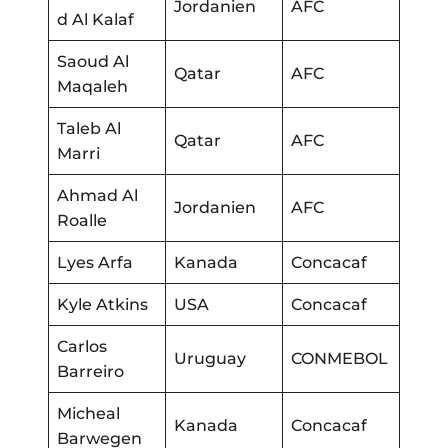
Jordanien
AFC
d Al Kalaf
Saoud Al
Qatar
AFC
Maqaleh
Taleb Al
Qatar
AFC
Marri
Ahmad Al
Jordanien
AFC
Roalle
Lyes Arfa
Kanada
Concacaf
Kyle Atkins
USA
Concacaf
Carlos
Uruguay
CONMEBOL
Barreiro
Micheal
Kanada
Concacaf
Barwegen