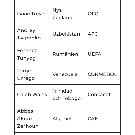
Nya
Isaac Trevis
OFC
Zeeland
Andrey
Uzbekistan
AFC
Tsapenko
Ferencz
Rumänien
UEFA
Tunyogi
Jorge
Venezuela
CONMEBOL
Urrego
Trinidad
Caleb Wales
Concacaf
och Tobago
Abbes
Akram
Algeriet
CAF
Zerhouni