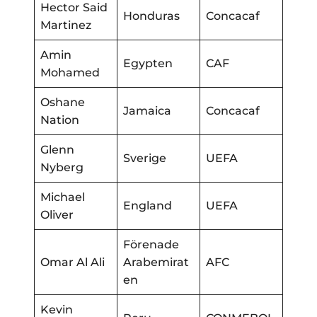
Hector Said
Honduras
Concacaf
Martinez
Amin
Egypten
CAF
Mohamed
Oshane
Jamaica
Concacaf
Nation
Glenn
Sverige
UEFA
Nyberg
Michael
England
UEFA
Oliver
Förenade
Omar Al Ali
Arabemirat
AFC
en
Kevin