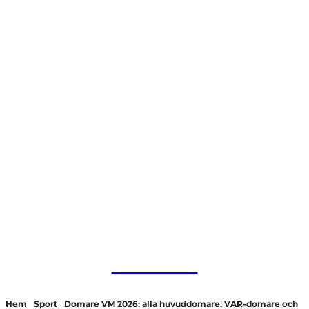
HurBra.se
Hem
Sport
Domare VM 2026: alla huvuddomare, VAR-domare och