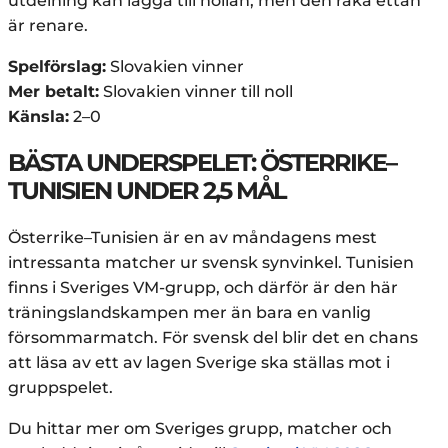
utdelning kan lägga till nollan, men den raka ettan
är renare.
Spelförslag:
Slovakien vinner
Mer betalt:
Slovakien vinner till noll
Känsla:
2–0
BÄSTA UNDERSPELET: ÖSTERRIKE–
TUNISIEN UNDER 2,5 MÅL
Österrike–Tunisien är en av måndagens mest
intressanta matcher ur svensk synvinkel. Tunisien
finns i Sveriges VM-grupp, och därför är den här
träningslandskampen mer än bara en vanlig
försommarmatch. För svensk del blir det en chans
att läsa av ett av lagen Sverige ska ställas mot i
gruppspelet.
Du hittar mer om Sveriges grupp, matcher och