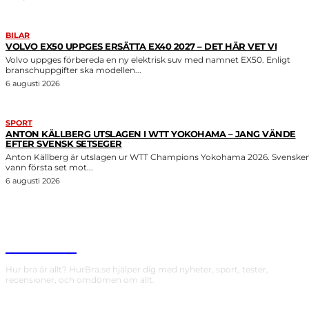
BILAR
VOLVO EX50 UPPGES ERSÄTTA EX40 2027 – DET HÄR VET VI
Volvo uppges förbereda en ny elektrisk suv med namnet EX50. Enligt
branschuppgifter ska modellen...
6 augusti 2026
SPORT
ANTON KÄLLBERG UTSLAGEN I WTT YOKOHAMA – JANG VÄNDE
EFTER SVENSK SETSEGER
Anton Källberg är utslagen ur WTT Champions Yokohama 2026. Svenske
vann första set mot...
6 augusti 2026
HurBra.se
Hur bra är allt? HurBra.se hjälper dig med nyheter, sport, tester,
recensioner, och omdömen om allt.