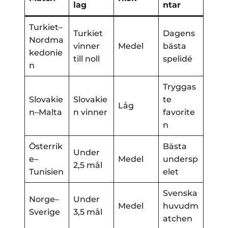
lag
ntar
Turkiet–
Turkiet
Dagens
Nordma
vinner
Medel
bästa
kedonie
till noll
spelidé
n
Tryggas
Slovakie
Slovakie
te
Låg
n–Malta
n vinner
favorite
n
Österrik
Bästa
Under
e–
Medel
undersp
2,5 mål
Tunisien
elet
Svenska
Norge–
Under
Medel
huvudm
Sverige
3,5 mål
atchen